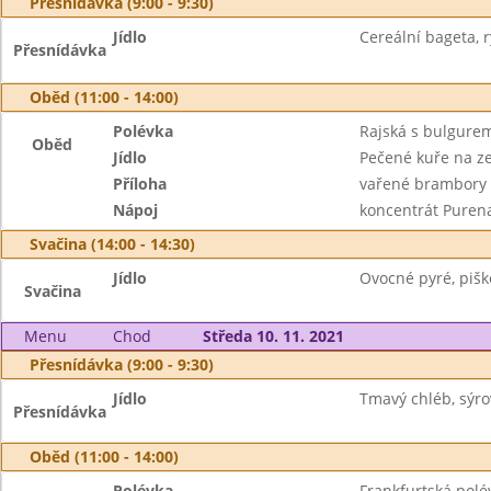
Přesnídávka (9:00 - 9:30)
Jídlo
Cereální bageta, 
Přesnídávka
Oběd (11:00 - 14:00)
Polévka
Rajská s bulgure
Oběd
Jídlo
Pečené kuře na z
Příloha
vařené brambory
Nápoj
koncentrát Purena
Svačina (14:00 - 14:30)
Jídlo
Ovocné pyré, piško
Svačina
Menu
Chod
Středa 10. 11. 2021
Přesnídávka (9:00 - 9:30)
Jídlo
Tmavý chléb, sýro
Přesnídávka
Oběd (11:00 - 14:00)
Polévka
Frankfurtská polé