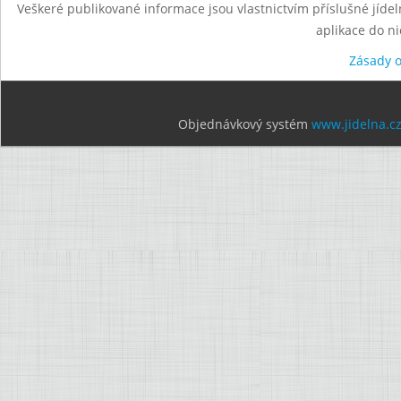
Veškeré publikované informace jsou vlastnictvím příslušné jídel
aplikace do n
Zásady 
Objednávkový systém
www.jidelna.c