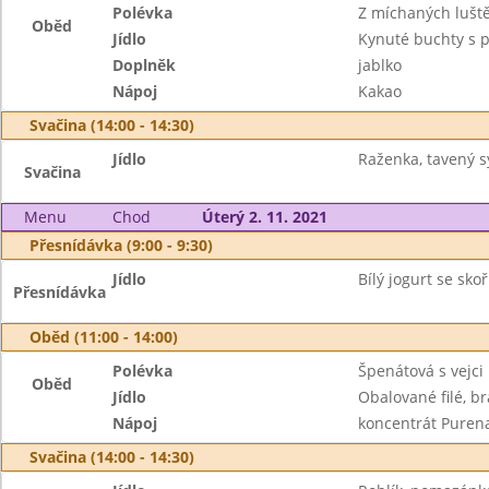
Polévka
Z míchaných lušt
Oběd
Jídlo
Kynuté buchty s p
Doplněk
jablko
Nápoj
Kakao
Svačina (14:00 - 14:30)
Jídlo
Raženka, tavený sý
Svačina
Menu
Chod
Úterý 2. 11. 2021
Přesnídávka (9:00 - 9:30)
Jídlo
Bílý jogurt se sko
Přesnídávka
Oběd (11:00 - 14:00)
Polévka
Špenátová s vejci
Oběd
Jídlo
Obalované filé, b
Nápoj
koncentrát Purena
Svačina (14:00 - 14:30)