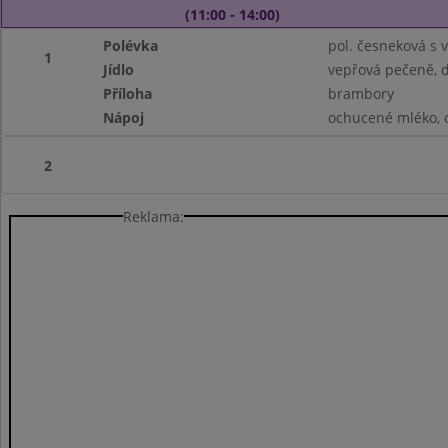
(11:00 - 14:00)
Polévka
pol. česneková s 
1
Jídlo
vepřová pečeně, 
Příloha
brambory
Nápoj
ochucené mléko, 
2
Reklama: