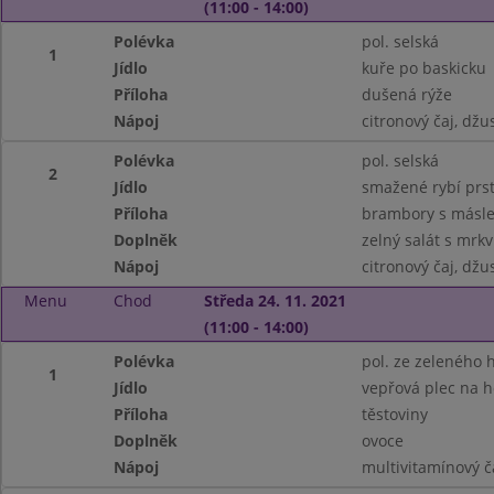
(11:00 - 14:00)
Polévka
pol. selská
1
Jídlo
kuře po baskicku
Příloha
dušená rýže
Nápoj
citronový čaj, džu
Polévka
pol. selská
2
Jídlo
smažené rybí prs
Příloha
brambory s másl
Doplněk
zelný salát s mrkv
Nápoj
citronový čaj, džu
Menu
Chod
Středa 24. 11. 2021
(11:00 - 14:00)
Polévka
pol. ze zeleného 
1
Jídlo
vepřová plec na 
Příloha
těstoviny
Doplněk
ovoce
Nápoj
multivitamínový č