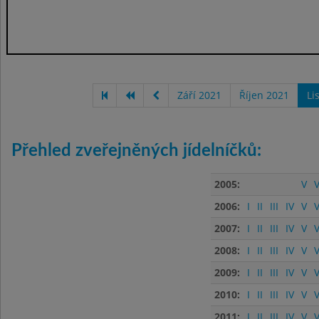
Září 2021
Říjen 2021
Li
Přehled zveřejněných jídelníčků:
2005:
V
V
2006:
I
II
III
IV
V
V
2007:
I
II
III
IV
V
V
2008:
I
II
III
IV
V
V
2009:
I
II
III
IV
V
V
2010:
I
II
III
IV
V
V
2011:
I
II
III
IV
V
V