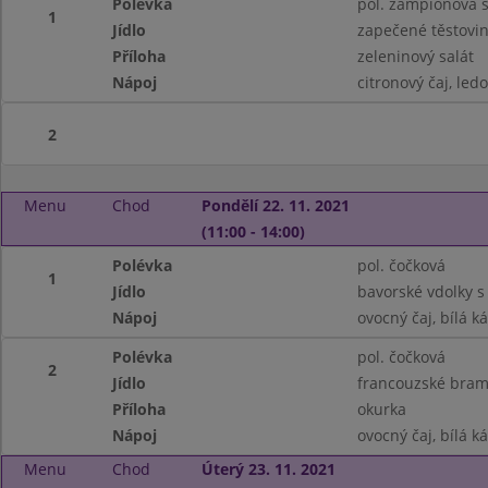
Polévka
pol. žampionová
1
Jídlo
zapečené těstovi
Příloha
zeleninový salát
Nápoj
citronový čaj, ledo
2
Menu
Chod
Pondělí 22. 11. 2021
(11:00 - 14:00)
Polévka
pol. čočková
1
Jídlo
bavorské vdolky s
Nápoj
ovocný čaj, bílá k
Polévka
pol. čočková
2
Jídlo
francouzské bra
Příloha
okurka
Nápoj
ovocný čaj, bílá k
Menu
Chod
Úterý 23. 11. 2021