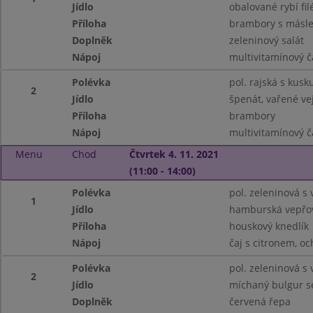
Jídlo
obalované rybí fil
Příloha
brambory s másl
Doplněk
zeleninový salát
Nápoj
multivitamínový ča
Polévka
pol. rajská s kus
2
Jídlo
špenát, vařené ve
Příloha
brambory
Nápoj
multivitamínový ča
Menu
Chod
Čtvrtek 4. 11. 2021
(11:00 - 14:00)
Polévka
pol. zeleninová s 
1
Jídlo
hamburská vepřov
Příloha
houskový knedlík
Nápoj
čaj s citronem, o
Polévka
pol. zeleninová s 
2
Jídlo
míchaný bulgur s
Doplněk
červená řepa