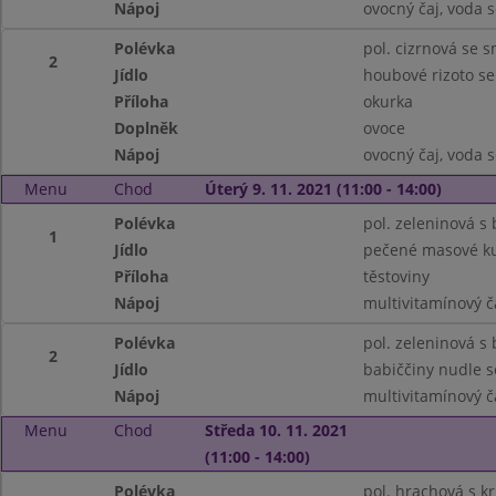
Nápoj
ovocný čaj, voda 
Polévka
pol. cizrnová se 
2
Jídlo
houbové rizoto se
Příloha
okurka
Doplněk
ovoce
Nápoj
ovocný čaj, voda 
Menu
Chod
Úterý 9. 11. 2021 (11:00 - 14:00)
Polévka
pol. zeleninová s
1
Jídlo
pečené masové ku
Příloha
těstoviny
Nápoj
multivitamínový č
Polévka
pol. zeleninová s
2
Jídlo
babiččiny nudle 
Nápoj
multivitamínový č
Menu
Chod
Středa 10. 11. 2021
(11:00 - 14:00)
Polévka
pol. hrachová s k