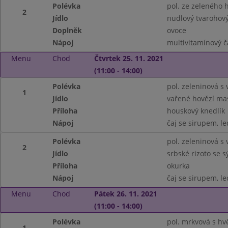
Polévka
pol. ze zeleného 
2
Jídlo
nudlový tvarohov
Doplněk
ovoce
Nápoj
multivitamínový č
Menu
Chod
Čtvrtek 25. 11. 2021
(11:00 - 14:00)
Polévka
pol. zeleninová s 
1
Jídlo
vařené hovězí ma
Příloha
houskový knedlík
Nápoj
čaj se sirupem, le
Polévka
pol. zeleninová s 
2
Jídlo
srbské rizoto se 
Příloha
okurka
Nápoj
čaj se sirupem, le
Menu
Chod
Pátek 26. 11. 2021
(11:00 - 14:00)
Polévka
pol. mrkvová s hv
1