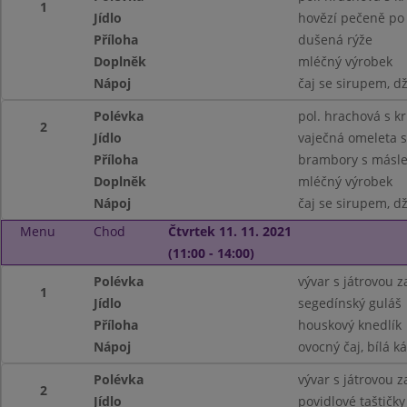
1
Jídlo
hovězí pečeně po
Příloha
dušená rýže
Doplněk
mléčný výrobek
Nápoj
čaj se sirupem, d
Polévka
pol. hrachová s k
2
Jídlo
vaječná omeleta 
Příloha
brambory s másle
Doplněk
mléčný výrobek
Nápoj
čaj se sirupem, d
Menu
Chod
Čtvrtek 11. 11. 2021
(11:00 - 14:00)
Polévka
vývar s játrovou 
1
Jídlo
segedínský guláš
Příloha
houskový knedlík
Nápoj
ovocný čaj, bílá k
Polévka
vývar s játrovou 
2
Jídlo
povidlové taštičk