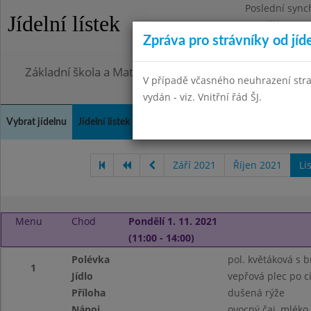
Poslední sync
Jídelní lístek
Pondělí 27.7.2
Zpráva pro strávníky od jíd
Omezení obje
Základní škola a Mateřská škola, Praha 4, Ohradní 49
V případě včasného neuhrazení str
vydán - viz. Vnitřní řád ŠJ.
Vybrat jídelnu
Jídelní lístek
Historie
Kontakty a informace
Doch
Září 2021
Říjen 2021
Li
Menu
Chod
Pondělí 1. 11. 2021
(11:00 - 14:00)
Polévka
pol. květáková s
1
Jídlo
vepřová plec po c
Příloha
dušená rýže
Nápoj
ovocný čaj, mléko