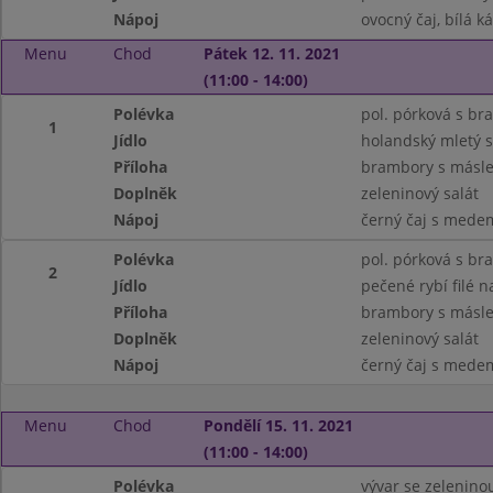
Nápoj
ovocný čaj, bílá k
Menu
Chod
Pátek 12. 11. 2021
(11:00 - 14:00)
Polévka
pol. pórková s br
1
Jídlo
holandský mletý s
Příloha
brambory s másle
Doplněk
zeleninový salát
Nápoj
černý čaj s medem
Polévka
pol. pórková s br
2
Jídlo
pečené rybí filé 
Příloha
brambory s másle
Doplněk
zeleninový salát
Nápoj
černý čaj s medem
Menu
Chod
Pondělí 15. 11. 2021
(11:00 - 14:00)
Polévka
vývar se zelenino