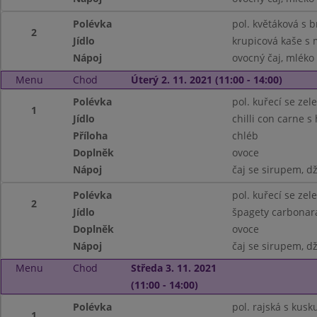
Polévka
pol. květáková s
2
Jídlo
krupicová kaše s
Nápoj
ovocný čaj, mléko
Menu
Chod
Úterý 2. 11. 2021 (11:00 - 14:00)
Polévka
pol. kuřecí se zel
1
Jídlo
chilli con carne 
Příloha
chléb
Doplněk
ovoce
Nápoj
čaj se sirupem, d
Polévka
pol. kuřecí se zel
2
Jídlo
špagety carbonar
Doplněk
ovoce
Nápoj
čaj se sirupem, d
Menu
Chod
Středa 3. 11. 2021
(11:00 - 14:00)
Polévka
pol. rajská s kus
1