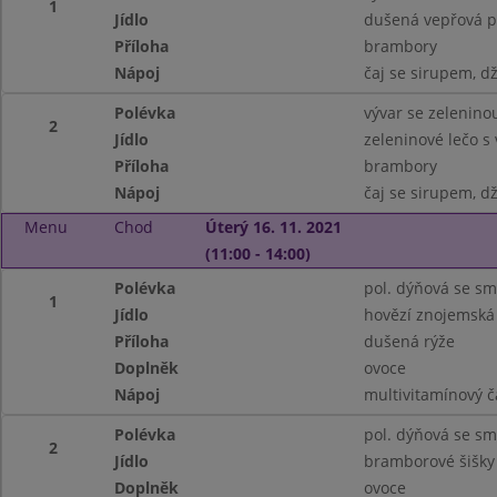
1
Jídlo
dušená vepřová pl
Příloha
brambory
Nápoj
čaj se sirupem, d
Polévka
vývar se zelenino
2
Jídlo
zeleninové lečo s 
Příloha
brambory
Nápoj
čaj se sirupem, d
Menu
Chod
Úterý 16. 11. 2021
(11:00 - 14:00)
Polévka
pol. dýňová se s
1
Jídlo
hovězí znojemská
Příloha
dušená rýže
Doplněk
ovoce
Nápoj
multivitamínový č
Polévka
pol. dýňová se s
2
Jídlo
bramborové šišky
Doplněk
ovoce