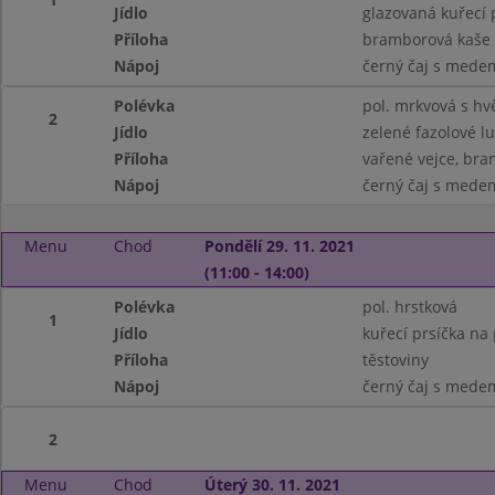
Jídlo
glazovaná kuřecí 
Příloha
bramborová kaše
Nápoj
černý čaj s mede
Polévka
pol. mrkvová s hv
2
Jídlo
zelené fazolové l
Příloha
vařené vejce, br
Nápoj
černý čaj s mede
Menu
Chod
Pondělí 29. 11. 2021
(11:00 - 14:00)
Polévka
pol. hrstková
1
Jídlo
kuřecí prsíčka na
Příloha
těstoviny
Nápoj
černý čaj s mede
2
Menu
Chod
Úterý 30. 11. 2021