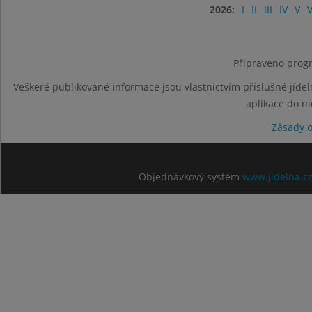
2026:
I
II
III
IV
V
V
Připraveno progr
Veškeré publikované informace jsou vlastnictvím příslušné jídel
aplikace do n
Zásady 
Objednávkový systém
www.jidelna.c