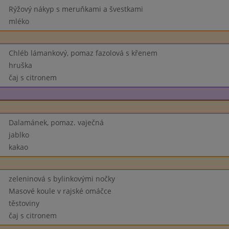
Rýžový nákyp s meruňkami a švestkami
mléko
Chléb lámankový, pomaz fazolová s křenem
hruška
čaj s citronem
Dalamánek, pomaz. vaječná
jablko
kakao
zeleninová s bylinkovými nočky
Masové koule v rajské omáčce
těstoviny
čaj s citronem