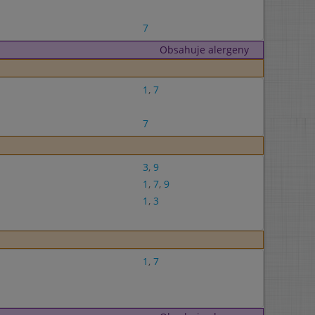
7
Obsahuje alergeny
1
,
7
7
3
,
9
1
,
7
,
9
1
,
3
1
,
7