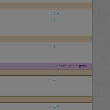
1
,
7
,
9
1
,
9
1
,
7
Obsahuje alergeny
1
,
7
1
,
7
,
9