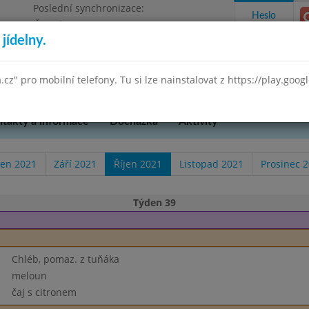
Poslední synchronizace:
Heslo
Čtvrtek 23.10.2025 10:51
jídelny.
očepská 90, příspěvková organizace DEMO
a.cz" pro mobilní telefony. Tu si lze nainstalovat z https://play.goo
takty a informace
Docházka
Aktivity
en 2021
Září 2021
Říjen 2021
Listopad 2021
Prosinec 
Týden 39
Chléb, pomaz. z tuňáka
meloun
čaj s citronem