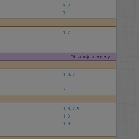
3
,
7
7
1
,
7
Obsahuje alergeny
1
,
3
,
7
7
1
,
3
,
7
,
9
1
,
9
1
,
3