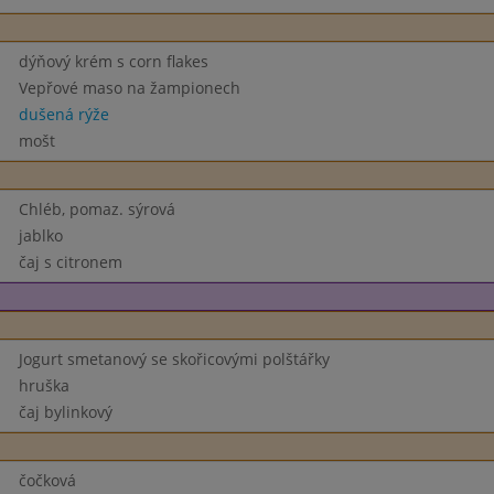
dýňový krém s corn flakes
Vepřové maso na žampionech
dušená rýže
mošt
Chléb, pomaz. sýrová
jablko
čaj s citronem
Jogurt smetanový se skořicovými polštářky
hruška
čaj bylinkový
čočková