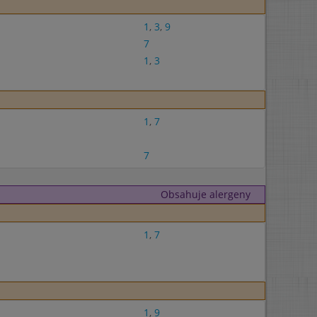
1
,
3
,
9
7
1
,
3
1
,
7
7
Obsahuje alergeny
1
,
7
1
,
9