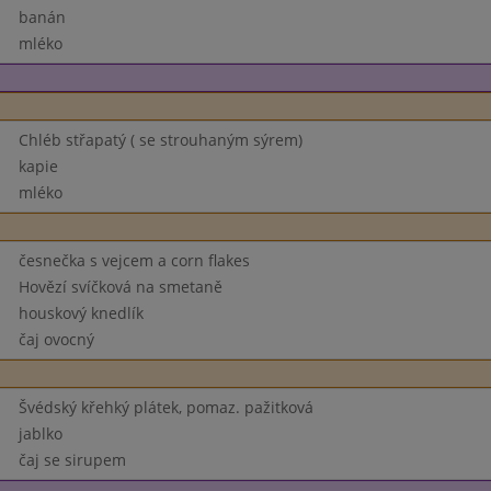
banán
mléko
Chléb střapatý ( se strouhaným sýrem)
kapie
mléko
česnečka s vejcem a corn flakes
Hovězí svíčková na smetaně
houskový knedlík
čaj ovocný
Švédský křehký plátek, pomaz. pažitková
jablko
čaj se sirupem