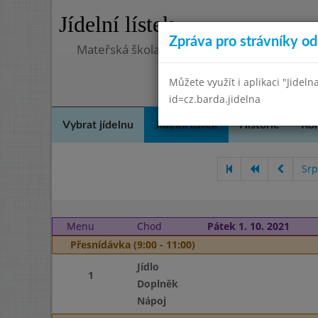
Jídelní lístek
Zpráva pro strávníky od 
Mateřská škola, Praha 5 - Hlubočepy, Hlub
Můžete využít i aplikaci "Jideln
id=cz.barda.jidelna
Vybrat jídelnu
Jídelní lístek
Historie
Kon
Srp
Menu
Chod
Pátek 1. 10. 2021
Přesnídávka (9:00 - 11:00)
Jídlo
1
Doplněk
Nápoj