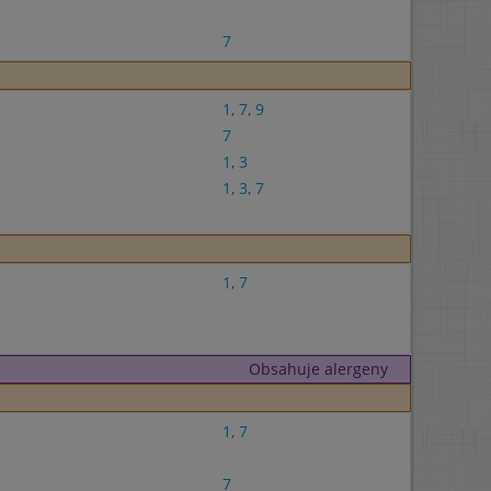
7
1
,
7
,
9
7
1
,
3
1
,
3
,
7
1
,
7
Obsahuje alergeny
1
,
7
7