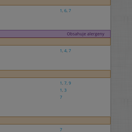
1
,
6
,
7
Obsahuje alergeny
1
,
4
,
7
1
,
7
,
9
1
,
3
7
7