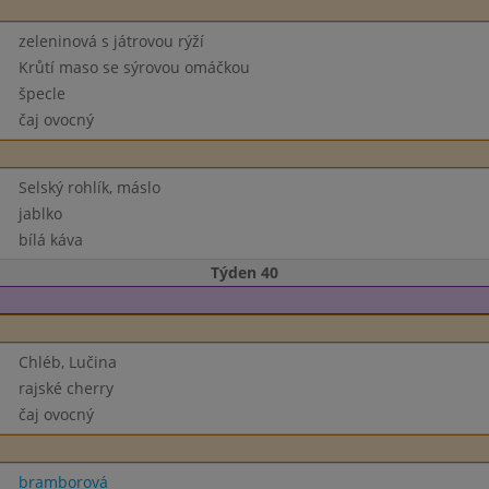
zeleninová s játrovou rýží
Krůtí maso se sýrovou omáčkou
špecle
čaj ovocný
Selský rohlík, máslo
jablko
bílá káva
Týden 40
Chléb, Lučina
rajské cherry
čaj ovocný
bramborová