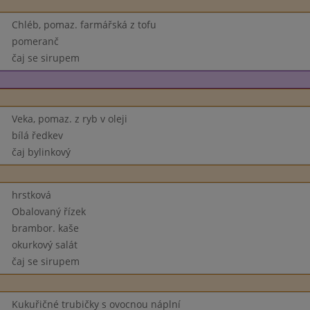
Chléb, pomaz. farmářská z tofu
pomeranč
čaj se sirupem
Veka, pomaz. z ryb v oleji
bílá ředkev
čaj bylinkový
hrstková
Obalovaný řízek
brambor. kaše
okurkový salát
čaj se sirupem
Kukuřičné trubičky s ovocnou náplní