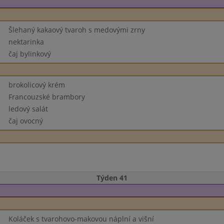
Šlehaný kakaový tvaroh s medovými zrny
nektarinka
čaj bylinkový
brokolicový krém
Francouzské brambory
ledový salát
čaj ovocný
Týden 41
Koláček s tvarohovo-makovou náplní a višní