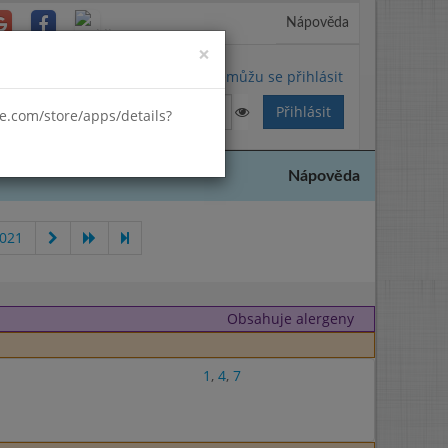
Nápověda
Close
×
Nemůžu se přihlásit
gle.com/store/apps/details?
Nápověda
2021
Obsahuje alergeny
1
,
4
,
7