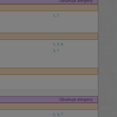
Obsahuje alergeny
1
,
7
1
,
7
,
9
3
,
7
Obsahuje alergeny
1
,
3
,
7