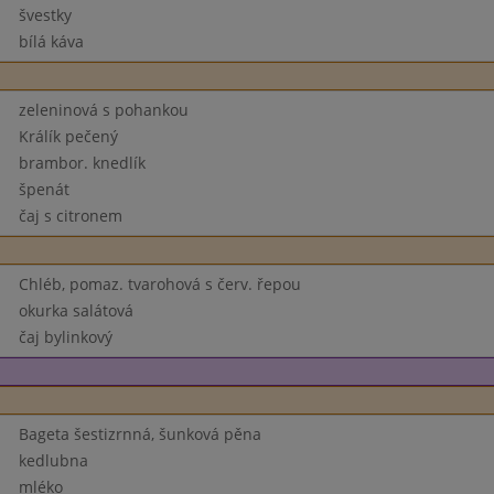
švestky
bílá káva
zeleninová s pohankou
Králík pečený
brambor. knedlík
špenát
čaj s citronem
Chléb, pomaz. tvarohová s červ. řepou
okurka salátová
čaj bylinkový
Bageta šestizrnná, šunková pěna
kedlubna
mléko