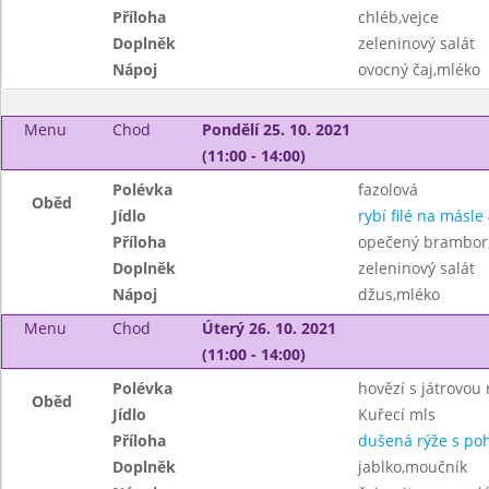
Příloha
chléb,vejce
Doplněk
zeleninový salát
Nápoj
ovocný čaj,mléko
Menu
Chod
Pondělí 25. 10. 2021
(11:00 - 14:00)
Polévka
fazolová
Oběd
Jídlo
rybí filé na másle 
Příloha
opečený brambor
Doplněk
zeleninový salát
Nápoj
džus,mléko
Menu
Chod
Úterý 26. 10. 2021
(11:00 - 14:00)
Polévka
hovězí s játrovou 
Oběd
Jídlo
Kuřecí mls
Příloha
dušená rýže s po
Doplněk
jablko,moučník