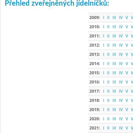
Přehled zveřejněných jídelníčků:
2009:
I
II
III
IV
V
V
2010:
I
II
III
IV
V
V
2011:
I
II
III
IV
V
V
2012:
I
II
III
IV
V
V
2013:
I
II
III
IV
V
V
2014:
I
II
III
IV
V
V
2015:
I
II
III
IV
V
V
2016:
I
II
III
IV
V
V
2017:
I
II
III
IV
V
V
2018:
I
II
III
IV
V
V
2019:
I
II
III
IV
V
V
2020:
I
II
III
IV
V
V
2021:
I
II
III
IV
V
V