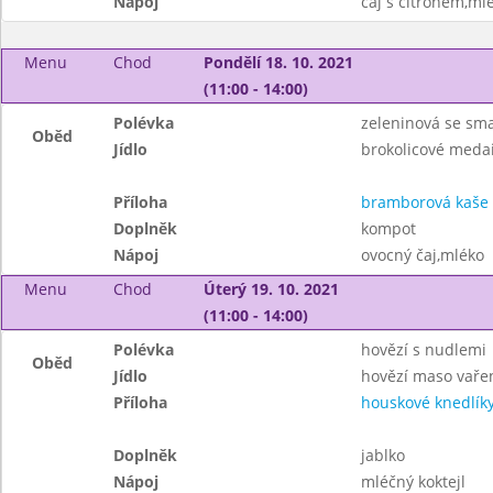
Nápoj
čaj s citronem,ml
Menu
Chod
Pondělí 18. 10. 2021
(11:00 - 14:00)
Polévka
zeleninová se s
Oběd
Jídlo
brokolicové meda
Příloha
bramborová kaše
Doplněk
kompot
Nápoj
ovocný čaj,mléko
Menu
Chod
Úterý 19. 10. 2021
(11:00 - 14:00)
Polévka
hovězí s nudlemi
Oběd
Jídlo
hovězí maso vaře
Příloha
houskové knedlíky
Doplněk
jablko
Nápoj
mléčný koktejl