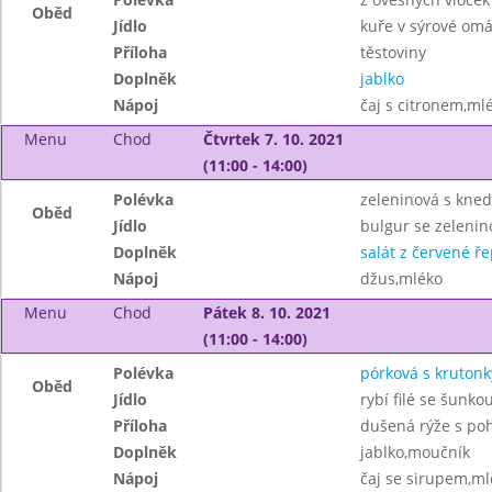
Oběd
Jídlo
kuře v sýrové om
Příloha
těstoviny
Doplněk
jablko
Nápoj
čaj s citronem,ml
Menu
Chod
Čtvrtek 7. 10. 2021
(11:00 - 14:00)
Polévka
zeleninová s kned
Oběd
Jídlo
bulgur se zelenin
Doplněk
salát z červené ř
Nápoj
džus,mléko
Menu
Chod
Pátek 8. 10. 2021
(11:00 - 14:00)
Polévka
pórková s krutonk
Oběd
Jídlo
rybí filé se šunk
Příloha
dušená rýže s po
Doplněk
jablko,moučník
Nápoj
čaj se sirupem,ml