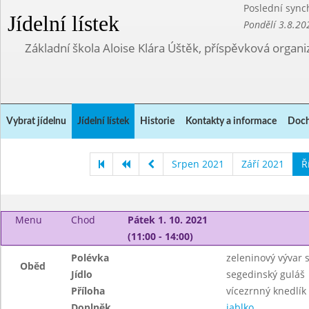
Poslední sync
Jídelní lístek
Pondělí 3.8.20
Základní škola Aloise Klára Úštěk, příspěvková organi
Vybrat jídelnu
Jídelní lístek
Historie
Kontakty a informace
Doch
Srpen 2021
Září 2021
Ř
Menu
Chod
Pátek 1. 10. 2021
(11:00 - 14:00)
Polévka
zeleninový vývar 
Oběd
Jídlo
segedinský guláš
Příloha
vícezrnný knedlík
Doplněk
jablko