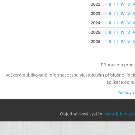
2022:
I
II
III
IV
V
V
2023:
I
II
III
IV
V
V
2024:
I
II
III
IV
V
V
2025:
I
II
III
IV
V
V
2026:
I
II
III
IV
V
V
Připraveno progr
Veškeré publikované informace jsou vlastnictvím příslušné jídel
aplikace do n
Zásady 
Objednávkový systém
www.jidelna.c