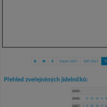
Srpen 2021
Září 2021
Ř
Přehled zveřejněných jídelníčků:
2005:
2006:
II
III
IV
V
V
2007:
I
II
III
IV
V
V