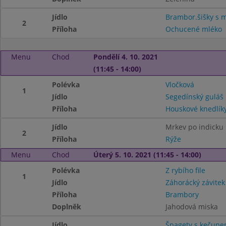
Jídlo
Brambor.šišky s
2
Příloha
Ochucené mléko
Menu
Chod
Pondělí 4. 10. 2021
(11:45 - 14:00)
Polévka
Vločková
1
Jídlo
Segedínský guláš
Příloha
Houskové knedlík
Jídlo
Mrkev po indicku
2
Příloha
Rýže
Menu
Chod
Úterý 5. 10. 2021 (11:45 - 14:00)
Polévka
Z rybího file
1
Jídlo
Záhorácký závitek
Příloha
Brambory
Doplněk
Jahodová miska
Jídlo
Špagety s kečupe