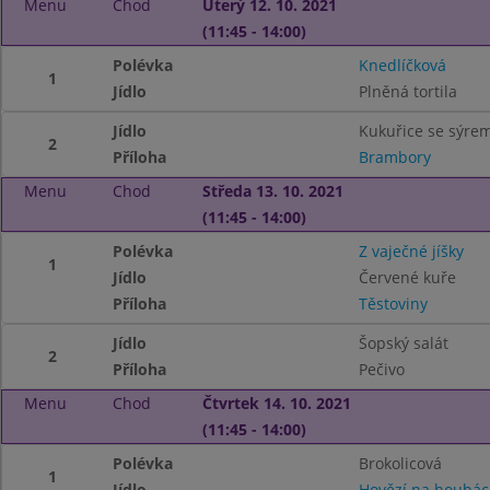
Menu
Chod
Úterý 12. 10. 2021
(11:45 - 14:00)
Polévka
Knedlíčková
1
Jídlo
Plněná tortila
Jídlo
Kukuřice se sýre
2
Příloha
Brambory
Menu
Chod
Středa 13. 10. 2021
(11:45 - 14:00)
Polévka
Z vaječné jíšky
1
Jídlo
Červené kuře
Příloha
Těstoviny
Jídlo
Šopský salát
2
Příloha
Pečivo
Menu
Chod
Čtvrtek 14. 10. 2021
(11:45 - 14:00)
Polévka
Brokolicová
1
Jídlo
Hovězí na houbá