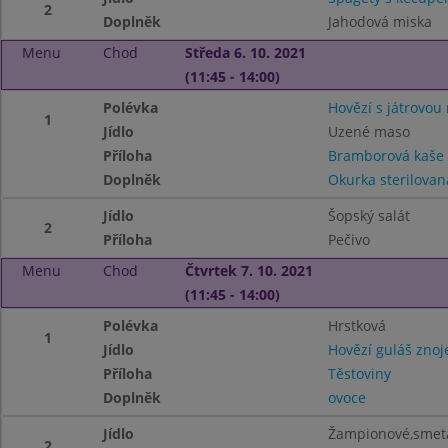
2
Doplněk
Jahodová miska
Menu
Chod
Středa 6. 10. 2021
(11:45 - 14:00)
Polévka
Hovězí s játrovou 
1
Jídlo
Uzené maso
Příloha
Bramborová kaše
Doplněk
Okurka sterilovan
Jídlo
Šopský salát
2
Příloha
Pečivo
Menu
Chod
Čtvrtek 7. 10. 2021
(11:45 - 14:00)
Polévka
Hrstková
1
Jídlo
Hovězí guláš zno
Příloha
Těstoviny
Doplněk
ovoce
Jídlo
Žampionové,smeta
2