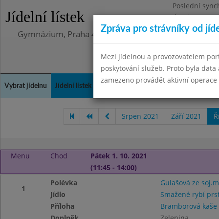
Poslední sync
Jídelní lístek
Úterý 12.5.202
Zpráva pro strávníky od jíd
Gymnázium, Praha 4, Budějovická 680
Mezi jídelnou a provozovatelem por
poskytování služeb. Proto byla dat
zamezeno provádět aktivní operace (
Vybrat jídelnu
Jídelní lístek
Historie
Kontakty a informace
Doch
Srpen 2021
Září 2021
Ř
Menu
Chod
Pátek 1. 10. 2021
(11:45 - 14:00)
Polévka
Gulašová ze soj.
1
Jídlo
Smažené rybí prs
Příloha
Bramborová kaše
Doplněk
Zelenina