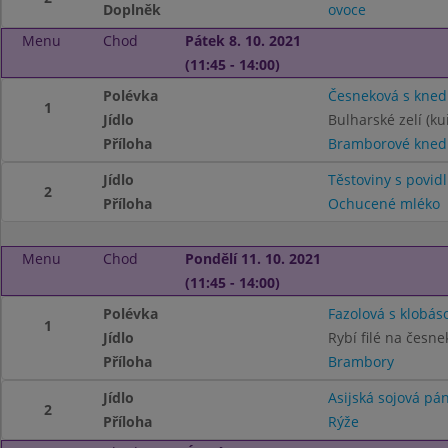
Doplněk
ovoce
Menu
Chod
Pátek 8. 10. 2021
(11:45 - 14:00)
Polévka
Česneková s knedl
1
Jídlo
Bulharské zelí (ku
Příloha
Bramborové knedl
Jídlo
Těstoviny s povid
2
Příloha
Ochucené mléko
Menu
Chod
Pondělí 11. 10. 2021
(11:45 - 14:00)
Polévka
Fazolová s klobás
1
Jídlo
Rybí filé na česne
Příloha
Brambory
Jídlo
Asijská sojová pá
2
Příloha
Rýže