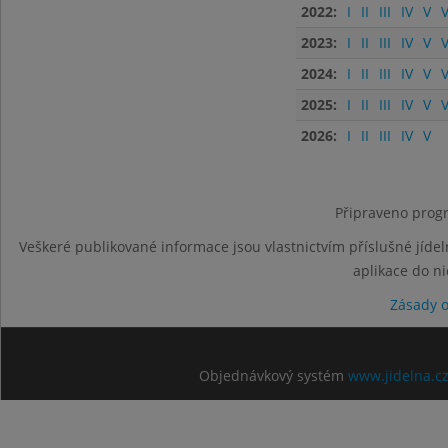
2022:
I
II
III
IV
V
V
2023:
I
II
III
IV
V
V
2024:
I
II
III
IV
V
V
2025:
I
II
III
IV
V
V
2026:
I
II
III
IV
V
Připraveno progr
Veškeré publikované informace jsou vlastnictvím příslušné jídel
aplikace do n
Zásady 
Objednávkový systém
www.jidelna.c