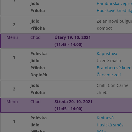
Jídlo
Hamburská vepřo
Příloha
Houskové knedlík
Jídlo
Zeleninové bulgur
2
Příloha
Kompot
Menu
Chod
Úterý 19. 10. 2021
(11:45 - 14:00)
Polévka
Kapustová
1
Jídlo
Uzené maso
Příloha
Bramborové knedl
Doplněk
Červene zelí
Jídlo
Chilli Con Carne
2
Příloha
chléb
Menu
Chod
Středa 20. 10. 2021
(11:45 - 14:00)
Polévka
Kmínová
1
Jídlo
Husická směs
Příloha
Rýže