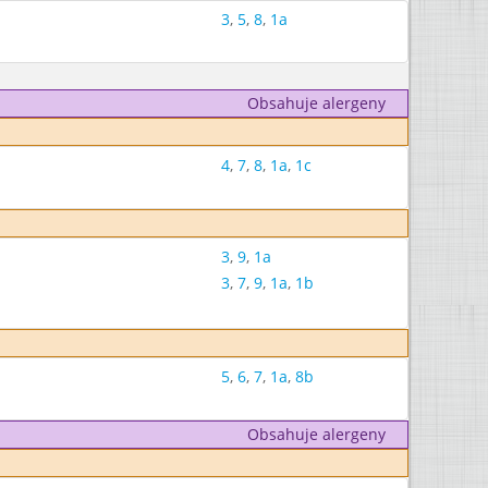
3
,
5
,
8
,
1a
Obsahuje alergeny
4
,
7
,
8
,
1a
,
1c
3
,
9
,
1a
3
,
7
,
9
,
1a
,
1b
5
,
6
,
7
,
1a
,
8b
Obsahuje alergeny