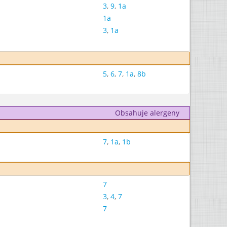
3
,
9
,
1a
1a
3
,
1a
5
,
6
,
7
,
1a
,
8b
Obsahuje alergeny
7
,
1a
,
1b
7
3
,
4
,
7
7