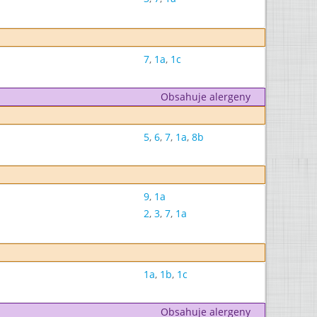
7
,
1a
,
1c
Obsahuje alergeny
5
,
6
,
7
,
1a
,
8b
9
,
1a
2
,
3
,
7
,
1a
1a
,
1b
,
1c
Obsahuje alergeny