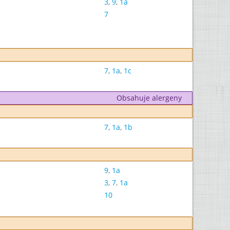
3
,
9
,
1a
7
7
,
1a
,
1c
Obsahuje alergeny
7
,
1a
,
1b
9
,
1a
3
,
7
,
1a
10