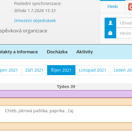
Poslední synchronizace:
Heslo
Středa 1.7.2026 15:33
Omezení objednávek
říspěvková organizace
takty a informace
Docházka
Aktivity
rpen 2021
Září 2021
Říjen 2021
Listopad 2021
Leden 20
Týden 39
Chléb, játrová paštika, paprika , čaj