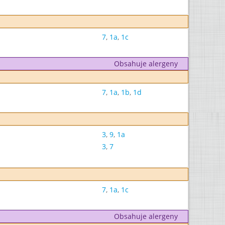
7
,
1a
,
1c
Obsahuje alergeny
7
,
1a
,
1b
,
1d
3
,
9
,
1a
3
,
7
7
,
1a
,
1c
Obsahuje alergeny