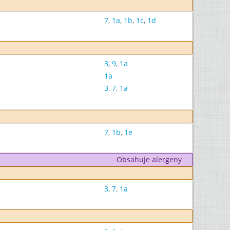
7
,
1a
,
1b
,
1c
,
1d
3
,
9
,
1a
1a
3
,
7
,
1a
7
,
1b
,
1e
Obsahuje alergeny
3
,
7
,
1a