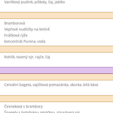
Vanilkový pudink, piškoty, čaj, jablko
Bramborová
Vepřové nudličky na kmíně
hrášková rýže
koncentrát Purena, voda
Rohlík, tavený sýr, rajče, čaj
Cereální bageta, vajíčková pomazánka, okurka, bílá káva
Česneková s brambory
Špagety s boloňskou omáčkou, strouhaný sýr