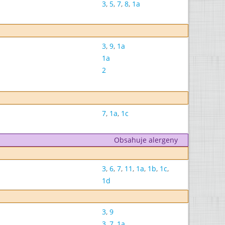
3
,
5
,
7
,
8
,
1a
3
,
9
,
1a
1a
2
7
,
1a
,
1c
Obsahuje alergeny
3
,
6
,
7
,
11
,
1a
,
1b
,
1c
,
1d
3
,
9
3
,
7
,
1a