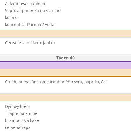
Zeleninová s jáhlemi
Vepřová panenka na slanině
kolínka
koncentrát Purena / voda
Cereálie s mlékem, jablko
Týden 40
Chléb, pomazánka ze strouhaného sýra, paprika, čaj
Dýňový krém
Tilápie na kmíně
bramborová kaše
červená řepa