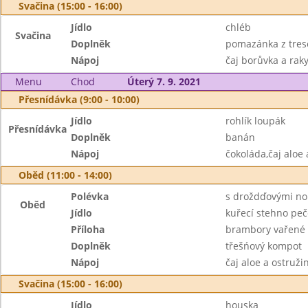
Svačina (15:00 - 16:00)
Jídlo
chléb
Svačina
Doplněk
pomazánka z tresč
Nápoj
čaj borůvka a raky
Menu
Chod
Úterý 7. 9. 2021
Přesnídávka (9:00 - 10:00)
Jídlo
rohlík loupák
Přesnídávka
Doplněk
banán
Nápoj
čokoláda,čaj aloe 
Oběd (11:00 - 14:00)
Polévka
s droždďovými no
Oběd
Jídlo
kuřecí stehno pe
Příloha
brambory vařené
Doplněk
třešńový kompot
Nápoj
čaj aloe a ostruž
Svačina (15:00 - 16:00)
Jídlo
houska