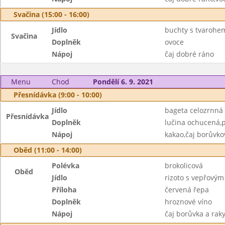
Svačina (15:00 - 16:00)
Jídlo
buchty s tvarohe
Svačina
Doplněk
ovoce
Nápoj
čaj dobré ráno
Menu
Chod
Pondělí 6. 9. 2021
Přesnídávka (9:00 - 10:00)
Jídlo
bageta celozrnná
Přesnídávka
Doplněk
lučina ochucená,
Nápoj
kakao,čaj borůvko
Oběd (11:00 - 14:00)
Polévka
brokolicová
Oběd
Jídlo
rizoto s vepřový
Příloha
červená řepa
Doplněk
hroznové víno
Nápoj
čaj borůvka a rak