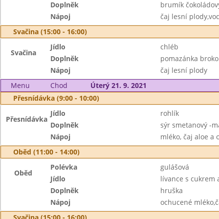
Doplněk
brumík čokoládov
Nápoj
čaj lesní plody,vo
Svačina (15:00 - 16:00)
Jídlo
chléb
Svačina
Doplněk
pomazánka brokol
Nápoj
čaj lesní plody
Menu
Chod
Úterý 21. 9. 2021
Přesnídávka (9:00 - 10:00)
Jídlo
rohlík
Přesnídávka
Doplněk
sýr smetanový -ma
Nápoj
mléko, čaj aloe a 
Oběd (11:00 - 14:00)
Polévka
gulášová
Oběd
Jídlo
lívance s cukrem 
Doplněk
hruška
Nápoj
ochucené mléko,č
Svačina (15:00 - 16:00)