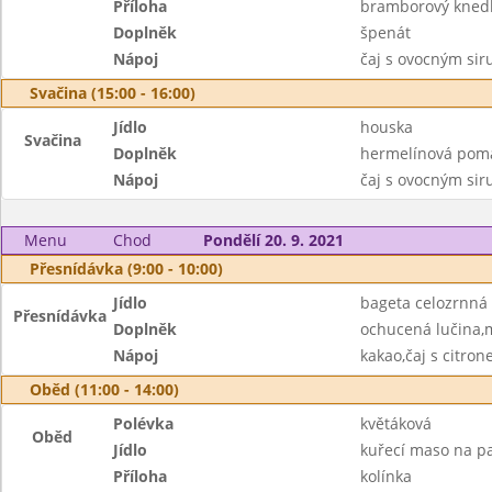
Příloha
bramborový knedl
Doplněk
špenát
Nápoj
čaj s ovocným si
Svačina (15:00 - 16:00)
Jídlo
houska
Svačina
Doplněk
hermelínová pom
Nápoj
čaj s ovocným si
Menu
Chod
Pondělí 20. 9. 2021
Přesnídávka (9:00 - 10:00)
Jídlo
bageta celozrnná
Přesnídávka
Doplněk
ochucená lučina,
Nápoj
kakao,čaj s citro
Oběd (11:00 - 14:00)
Polévka
květáková
Oběd
Jídlo
kuřecí maso na p
Příloha
kolínka