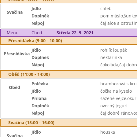
Jídlo
chléb
Svačina
Doplněk
pom.máslo,šunkov
Nápoj
čaj aloe a ostruži
Menu
Chod
Středa 22. 9. 2021
Přesnídávka (9:00 - 10:00)
Jídlo
rohlík loupák
Přesnídávka
Doplněk
nektarinka
Nápoj
čokoláda,čaj dobr
Oběd (11:00 - 14:00)
Polévka
bramborová s kr
Oběd
Jídlo
čočka na kyselo
Příloha
sázené vejce,okur
Doplněk
ovocný jogurt
Nápoj
čaj dobré ráno,vo
Svačina (15:00 - 16:00)
Jídlo
houska
Svačina