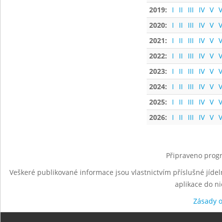
2019:
I
II
III
IV
V
V
2020:
I
II
III
IV
V
V
2021:
I
II
III
IV
V
V
2022:
I
II
III
IV
V
V
2023:
I
II
III
IV
V
V
2024:
I
II
III
IV
V
V
2025:
I
II
III
IV
V
V
2026:
I
II
III
IV
V
V
Připraveno progr
Veškeré publikované informace jsou vlastnictvím příslušné jídel
aplikace do n
Zásady 