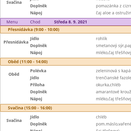
Svačina
Doplněk
pomazánka z cizrn
Nápoj
čaj aloe a ostruži
Menu
Chod
Středa 8. 9. 2021
Přesnídávka (9:00 - 10:00)
Jídlo
rohlík
Přesnídávka
Doplněk
smetanový sýr,pa
Nápoj
mléko,čaj třešňov
Oběd (11:00 - 14:00)
Polévka
zeleninová s kap
Oběd
Jídlo
trenčianské fazol
Příloha
okurka,chléb
Doplněk
amarantové krouž
Nápoj
mléko,čaj třešňov
Svačina (15:00 - 16:00)
Jídlo
chléb
Svačina
Doplněk
pom.máslo,vařené 
Nápoj
čaj třešnový