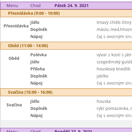
Menu
Chod
Pátek 24. 9. 2021
Přesnídávka (9:00 - 10:00)
Jídlo
tmavý chléb-žitný
Přesnídávka
Doplněk
máslo, med,hhozn
Nápoj
čaj s ovocným si
Oběd (11:00 - 14:00)
Polévka
vývar z kostí s já
Oběd
Jídlo
szegedinský gulá
Příloha
houskový knedlík
Doplněk
jablko
Nápoj
čaj s ovocným si
Svačina (15:00 - 16:00)
Jídlo
houska
Svačina
Doplněk
rybí pomazánka, 
Nápoj
čaj s ovocným si
Menu
Chod
Pondělí 27. 9. 2021