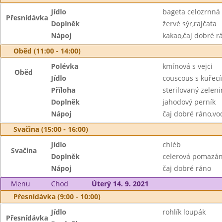
Jídlo
bageta celozrnná
Přesnídávka
Doplněk
žervé sýr,rajčata
Nápoj
kakao,čaj dobré r
Oběd (11:00 - 14:00)
Polévka
kmínová s vejci
Oběd
Jídlo
couscous s kuřec
Příloha
sterilovaný zeleni
Doplněk
jahodový perník
Nápoj
čaj dobré ráno,vo
Svačina (15:00 - 16:00)
Jídlo
chléb
Svačina
Doplněk
celerová pomazán
Nápoj
čaj dobré ráno
Menu
Chod
Úterý 14. 9. 2021
Přesnídávka (9:00 - 10:00)
Jídlo
rohlík loupák
Přesnídávka