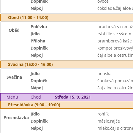
Doplněk
ovoce
Nápoj
čokoláda,čaj aloe 
Oběd (11:00 - 14:00)
Polévka
hrachová s osma
Oběd
Jídlo
rybí filé se sýrem
Příloha
bramborová kaše
Doplněk
kompot broskvový
Nápoj
čaj aloe a ostruž
Svačina (15:00 - 16:00)
Jídlo
houska
Svačina
Doplněk
šunková pomazán
Nápoj
čaj aloe a ostruži
Menu
Chod
Středa 15. 9. 2021
Přesnídávka (9:00 - 10:00)
Jídlo
rohlík
Přesnídávka
Doplněk
máslo,rajče
Nápoj
mléko,čaj s citro