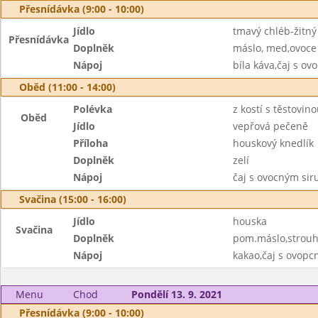
Přesnídávka (9:00 - 10:00)
Jídlo
tmavý chléb-žitný
Přesnídávka
Doplněk
máslo, med,ovoce
Nápoj
bíla káva,čaj s o
Oběd (11:00 - 14:00)
Polévka
z kostí s těstovin
Oběd
Jídlo
vepřová pečeně
Příloha
houskový knedlík
Doplněk
zelí
Nápoj
čaj s ovocným si
Svačina (15:00 - 16:00)
Jídlo
houska
Svačina
Doplněk
pom.máslo,strouh
Nápoj
kakao,čaj s ovop
Menu
Chod
Pondělí 13. 9. 2021
Přesnídávka (9:00 - 10:00)