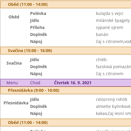
Oběd (11:00 - 14:00)
Polévka
kulajda s vejci
Oběd
Jídlo
milánské špagety
Příloha
sypané sýrem
Doplněk
banán
Nápoj
čaj s citronem,vo
Svačina (15:00 - 16:00)
Jídlo
chléb
Svačina
Doplněk
fazolová pomazánk
Nápoj
čaj s citronem
Menu
Chod
Čtvrtek 16. 9. 2021
Přesnídávka (9:00 - 10:00)
Jídlo
celozrnný rohlík
Přesnídávka
Doplněk
almette bylinkové
Nápoj
kakao,čaj lesní s
Oběd (11:00 - 14:00)