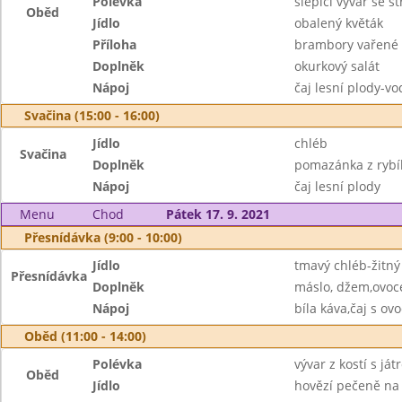
Polévka
slepičí vývar se 
Oběd
Jídlo
obalený květák
Příloha
brambory vařené
Doplněk
okurkový salát
Nápoj
čaj lesní plody-v
Svačina (15:00 - 16:00)
Jídlo
chléb
Svačina
Doplněk
pomazánka z rybíh
Nápoj
čaj lesní plody
Menu
Chod
Pátek 17. 9. 2021
Přesnídávka (9:00 - 10:00)
Jídlo
tmavý chléb-žitný
Přesnídávka
Doplněk
máslo, džem,ovoc
Nápoj
bíla káva,čaj s o
Oběd (11:00 - 14:00)
Polévka
vývar z kostí s já
Oběd
Jídlo
hovězí pečeně na