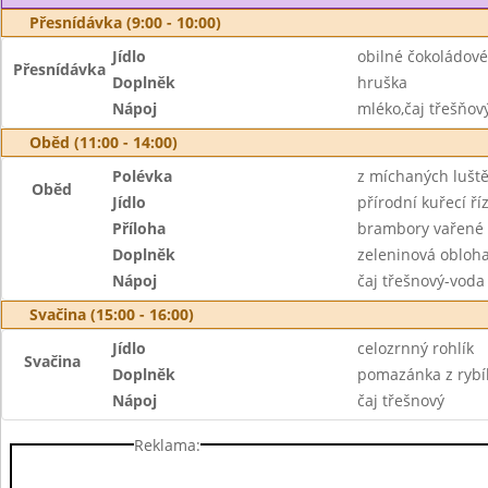
Přesnídávka (9:00 - 10:00)
Jídlo
obilné čokoládové
Přesnídávka
Doplněk
hruška
Nápoj
mléko,čaj třešňov
Oběd (11:00 - 14:00)
Polévka
z míchaných lušt
Oběd
Jídlo
přírodní kuřecí ří
Příloha
brambory vařené
Doplněk
zeleninová obloh
Nápoj
čaj třešnový-voda
Svačina (15:00 - 16:00)
Jídlo
celozrnný rohlík
Svačina
Doplněk
pomazánka z rybíh
Nápoj
čaj třešnový
Reklama: