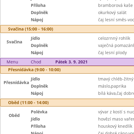
Příloha
bramborová kaše
Doplněk
okurkový salát
Nápoj
čaj lesní směs-vo
Svačina (15:00 - 16:00)
Jídlo
celozrnný rohlík
Svačina
Doplněk
vaječná pomazánk
Nápoj
čaj lesní plody
Menu
Chod
Pátek 3. 9. 2021
Přesnídávka (9:00 - 10:00)
Jídlo
tmavý chléb-žitný
Přesnídávka
Doplněk
máslo,paprika
Nápoj
bílá káva,čaj dobr
Oběd (11:00 - 14:00)
Polévka
vývar z kostí s nu
Oběd
Jídlo
hovězí maso vaře
Příloha
houskový knedlík
Nápoj
čaj dobré ráno,vo