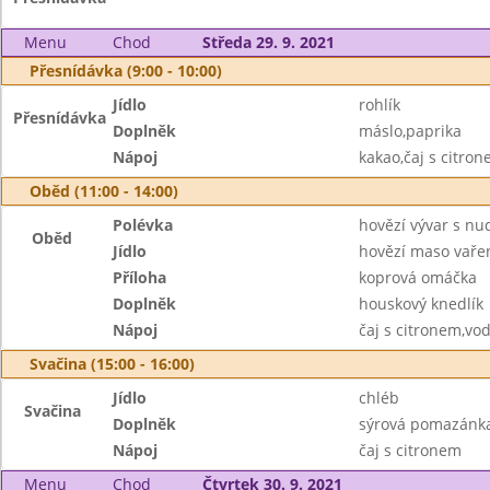
Menu
Chod
Středa 29. 9. 2021
Přesnídávka (9:00 - 10:00)
Jídlo
rohlík
Přesnídávka
Doplněk
máslo,paprika
Nápoj
kakao,čaj s citro
Oběd (11:00 - 14:00)
Polévka
hovězí vývar s nu
Oběd
Jídlo
hovězí maso vaře
Příloha
koprová omáčka
Doplněk
houskový knedlík
Nápoj
čaj s citronem,vo
Svačina (15:00 - 16:00)
Jídlo
chléb
Svačina
Doplněk
sýrová pomazánka
Nápoj
čaj s citronem
Menu
Chod
Čtvrtek 30. 9. 2021