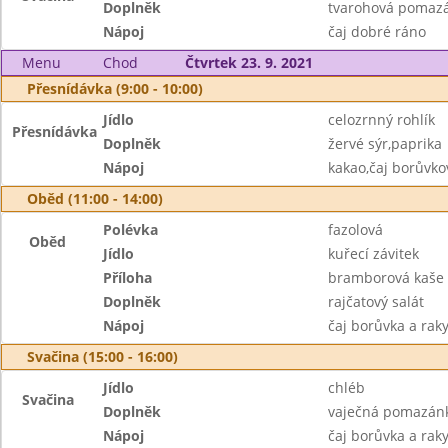
Doplněk
tvarohová pomazán
Nápoj
čaj dobré ráno
Menu
Chod
Čtvrtek 23. 9. 2021
Přesnídávka (9:00 - 10:00)
Jídlo
celozrnný rohlík
Přesnídávka
Doplněk
žervé sýr,paprika
Nápoj
kakao,čaj borůvko
Oběd (11:00 - 14:00)
Polévka
fazolová
Oběd
Jídlo
kuřecí závitek
Příloha
bramborová kaše
Doplněk
rajčatový salát
Nápoj
čaj borůvka a rak
Svačina (15:00 - 16:00)
Jídlo
chléb
Svačina
Doplněk
vaječná pomazánka
Nápoj
čaj borůvka a raky