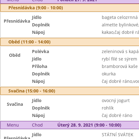
Přesnídávka (9:00 - 10:00)
Jídlo
bageta celozrnná
Přesnídávka
Doplněk
almette bylinkové
Nápoj
kakao,čaj dobré r
Oběd (11:00 - 14:00)
Polévka
zeleninová s kap
Oběd
Jídlo
rybí filé se sýrem
Příloha
bramborová kaše
Doplněk
okurka
Nápoj
čaj dobré ráno,vo
Svačina (15:00 - 16:00)
Jídlo
ovocný jogurt
Svačina
Doplněk
rohlík
Nápoj
čaj dobré ráno
Menu
Chod
Úterý 28. 9. 2021 (9:00 - 10:00)
Jídlo
STÁTNÍ SVÁTEK
Přesnídávka