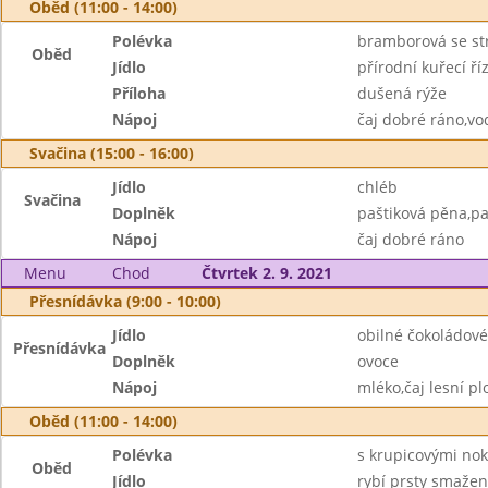
Oběd (11:00 - 14:00)
Polévka
bramborová se s
Oběd
Jídlo
přírodní kuřecí ří
Příloha
dušená rýže
Nápoj
čaj dobré ráno,vo
Svačina (15:00 - 16:00)
Jídlo
chléb
Svačina
Doplněk
paštiková pěna,pa
Nápoj
čaj dobré ráno
Menu
Chod
Čtvrtek 2. 9. 2021
Přesnídávka (9:00 - 10:00)
Jídlo
obilné čokoládové
Přesnídávka
Doplněk
ovoce
Nápoj
mléko,čaj lesní pl
Oběd (11:00 - 14:00)
Polévka
s krupicovými nok
Oběd
Jídlo
rybí prsty smaže