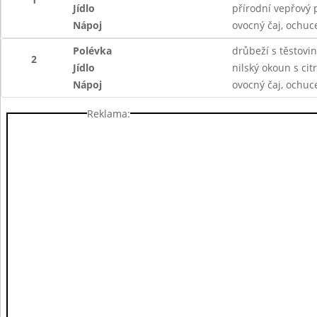
Jídlo
přírodní vepřový 
Nápoj
ovocný čaj, ochu
Polévka
drůbeží s těstovi
2
Jídlo
nilský okoun s ci
Nápoj
ovocný čaj, ochu
Reklama: