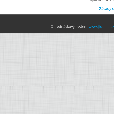
Zásady 
Objednávkový systém
www.jidelna.c