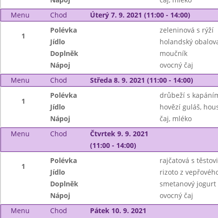
Menu
Chod
Úterý 7. 9. 2021 (11:00 - 14:00)
Polévka
zeleninová s rýží
1
Jídlo
holandský obalova
Doplněk
moučník
Nápoj
ovocný čaj
Menu
Chod
Středa 8. 9. 2021 (11:00 - 14:00)
Polévka
drůbeží s kapání
1
Jídlo
hovězí guláš, hou
Nápoj
čaj, mléko
Menu
Chod
Čtvrtek 9. 9. 2021
(11:00 - 14:00)
Polévka
rajčatová s těstov
1
Jídlo
rizoto z vepřovéh
Doplněk
smetanový jogurt
Nápoj
ovocný čaj
Menu
Chod
Pátek 10. 9. 2021