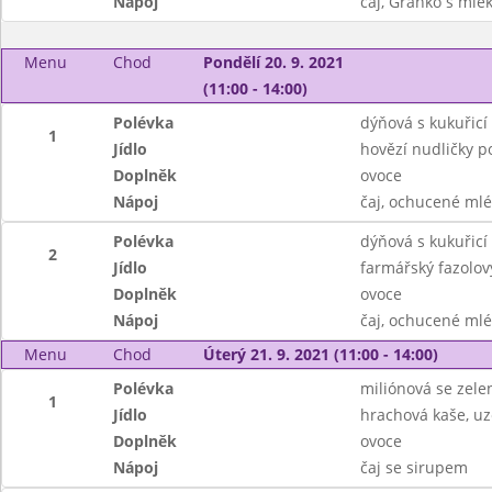
Nápoj
čaj, Granko s ml
Menu
Chod
Pondělí 20. 9. 2021
(11:00 - 14:00)
Polévka
dýňová s kukuřicí
1
Jídlo
hovězí nudličky p
Doplněk
ovoce
Nápoj
čaj, ochucené ml
Polévka
dýňová s kukuřicí
2
Jídlo
farmářský fazolov
Doplněk
ovoce
Nápoj
čaj, ochucené ml
Menu
Chod
Úterý 21. 9. 2021 (11:00 - 14:00)
Polévka
miliónová se zele
1
Jídlo
hrachová kaše, uze
Doplněk
ovoce
Nápoj
čaj se sirupem