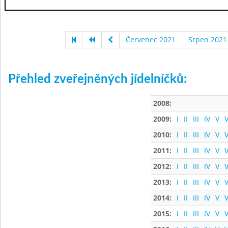
Červenec 2021
Srpen 2021
Přehled zveřejněných jídelníčků:
2008:
2009:
I
II
III
IV
V
V
2010:
I
II
III
IV
V
V
2011:
I
II
III
IV
V
V
2012:
I
II
III
IV
V
V
2013:
I
II
III
IV
V
V
2014:
I
II
III
IV
V
V
2015:
I
II
III
IV
V
V