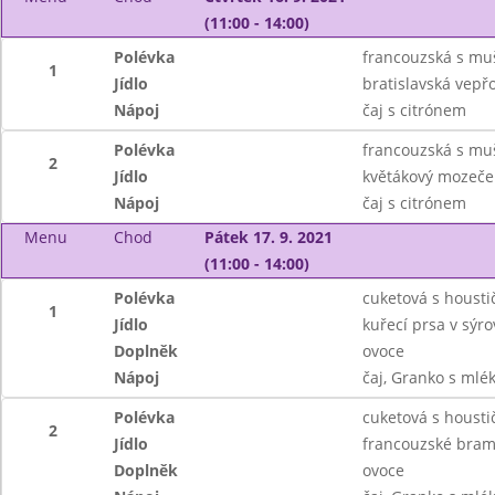
(11:00 - 14:00)
Polévka
francouzská s mu
1
Jídlo
bratislavská vepř
Nápoj
čaj s citrónem
Polévka
francouzská s mu
2
Jídlo
květákový mozeček
Nápoj
čaj s citrónem
Menu
Chod
Pátek 17. 9. 2021
(11:00 - 14:00)
Polévka
cuketová s housti
1
Jídlo
kuřecí prsa v sýr
Doplněk
ovoce
Nápoj
čaj, Granko s ml
Polévka
cuketová s housti
2
Jídlo
francouzské bram
Doplněk
ovoce