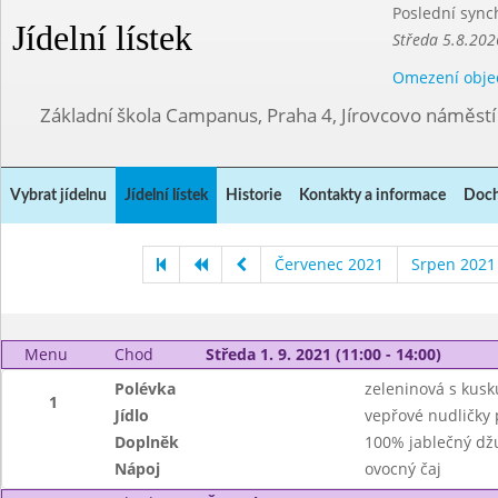
Poslední sync
Jídelní lístek
Středa 5.8.202
Omezení obje
Základní škola Campanus, Praha 4, Jírovcovo náměst
Vybrat jídelnu
Jídelní lístek
Historie
Kontakty a informace
Doch
Červenec 2021
Srpen 2021
Menu
Chod
Středa 1. 9. 2021 (11:00 - 14:00)
Polévka
zeleninová s kus
1
Jídlo
vepřové nudličky 
Doplněk
100% jablečný dž
Nápoj
ovocný čaj