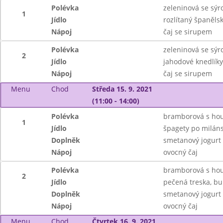
Polévka
zeleninová se sý
1
Jídlo
rozlítaný španělsk
Nápoj
čaj se sirupem
Polévka
zeleninová se sý
2
Jídlo
jahodové knedlíky
Nápoj
čaj se sirupem
Menu
Chod
Středa 15. 9. 2021
(11:00 - 14:00)
Polévka
bramborová s ho
1
Jídlo
špagety po milán
Doplněk
smetanový jogurt
Nápoj
ovocný čaj
Polévka
bramborová s ho
2
Jídlo
pečená treska, bu
Doplněk
smetanový jogurt
Nápoj
ovocný čaj
Menu
Chod
Čtvrtek 16. 9. 2021