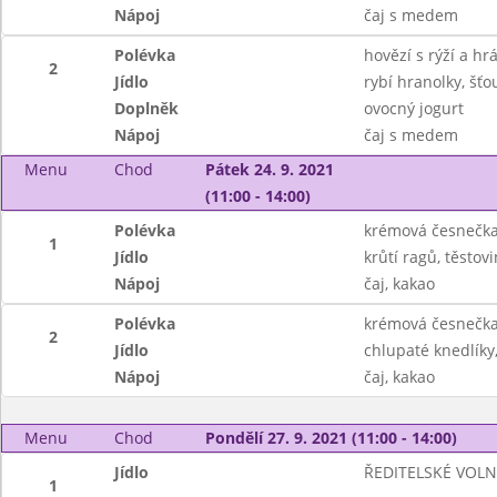
Nápoj
čaj s medem
Polévka
hovězí s rýží a h
2
Jídlo
rybí hranolky, šť
Doplněk
ovocný jogurt
Nápoj
čaj s medem
Menu
Chod
Pátek 24. 9. 2021
(11:00 - 14:00)
Polévka
krémová česnečka
1
Jídlo
krůtí ragů, těstovi
Nápoj
čaj, kakao
Polévka
krémová česnečka
2
Jídlo
chlupaté knedlíky,
Nápoj
čaj, kakao
Menu
Chod
Pondělí 27. 9. 2021 (11:00 - 14:00)
Jídlo
ŘEDITELSKÉ VOL
1