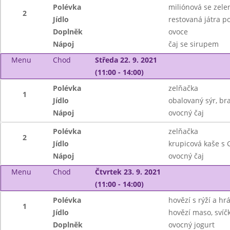
Polévka
miliónová se zele
2
Jídlo
restovaná játra p
Doplněk
ovoce
Nápoj
čaj se sirupem
Menu
Chod
Středa 22. 9. 2021
(11:00 - 14:00)
Polévka
zelňačka
1
Jídlo
obalovaný sýr, br
Nápoj
ovocný čaj
Polévka
zelňačka
2
Jídlo
krupicová kaše s
Nápoj
ovocný čaj
Menu
Chod
Čtvrtek 23. 9. 2021
(11:00 - 14:00)
Polévka
hovězí s rýží a h
1
Jídlo
hovězí maso, svíč
Doplněk
ovocný jogurt