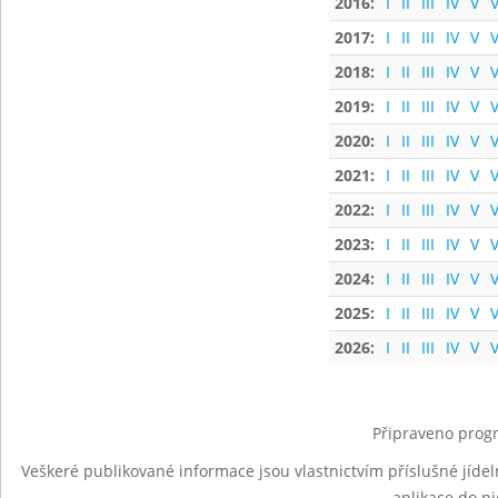
2016:
I
II
III
IV
V
V
2017:
I
II
III
IV
V
V
2018:
I
II
III
IV
V
V
2019:
I
II
III
IV
V
V
2020:
I
II
III
IV
V
V
2021:
I
II
III
IV
V
V
2022:
I
II
III
IV
V
V
2023:
I
II
III
IV
V
V
2024:
I
II
III
IV
V
V
2025:
I
II
III
IV
V
V
2026:
I
II
III
IV
V
V
Připraveno progr
Veškeré publikované informace jsou vlastnictvím příslušné jídel
aplikace do n