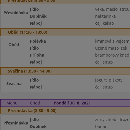
Přesnídávka (8:30 - 9:00)
Jídlo
veka, máslo, stro
Přesnídávka
Doplněk
nektarinka
Nápoj
čaj, kakao
Oběd (11:30 - 13:00)
Polévka
kmínová s vejcem
Oběd
Jídlo
uzené maso, zelí
Příloha
bramborový knedl
Nápoj
čaj, sirup
Svačina (13:30 - 14:00)
Jídlo
jogurt, piškoty
Svačina
Nápoj
čaj, sirup
Menu
Chod
Pondělí 30. 8. 2021
Přesnídávka (8:30 - 9:00)
Jídlo
žitný chléb, dro
Přesnídávka
Doplněk
banán