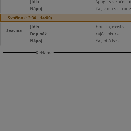
Jídlo
špagety s kuřecí
Nápoj
čaj, voda s citron
Svačina (13:30 - 14:00)
Jídlo
houska, máslo
Svačina
Doplněk
rajče, okurka
Nápoj
čaj, bílá kava
Reklama: