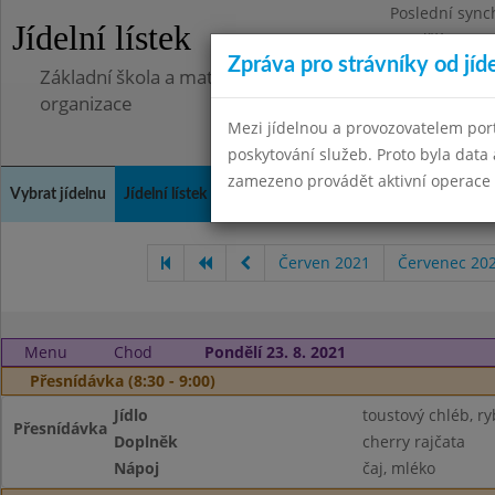
Poslední sync
Jídelní lístek
Pondělí 7.7.20
Zpráva pro strávníky od jíd
Základní škola a mateřská škola Libá, okres Cheb, př
organizace
Mezi jídelnou a provozovatelem por
poskytování služeb. Proto byla dat
zamezeno provádět aktivní operace (
Vybrat jídelnu
Jídelní lístek
Historie
Kontakty a informace
Doch
Červen 2021
Červenec 20
Menu
Chod
Pondělí 23. 8. 2021
Přesnídávka (8:30 - 9:00)
Jídlo
toustový chléb, r
Přesnídávka
Doplněk
cherry rajčata
Nápoj
čaj, mléko