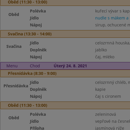
Oběd (11:30 - 13:00)
Polévka
kuřecí vývar s ka
Oběd
Jídlo
nudle s mákem a
Nápoj
sirup, ochucené 
Svačina (13:30 - 14:00)
Jídlo
celozrnná houska,
Svačina
Doplněk
jablko
Nápoj
čaj, mléko
Menu
Chod
Úterý 24. 8. 2021
Přesnídávka (8:30 - 9:00)
Jídlo
celozrnný chléb, 
Přesnídávka
Doplněk
kapie
Nápoj
čaj s cironem
Oběd (11:30 - 13:00)
Polévka
zeleninová
Oběd
Jídlo
vepřové na česne
Příloha
jasmínová rýže