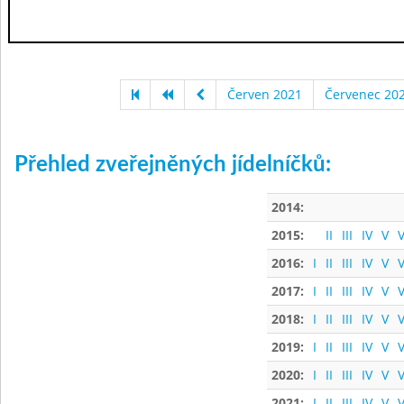
Červen 2021
Červenec 20
Přehled zveřejněných jídelníčků:
2014:
2015:
II
III
IV
V
V
2016:
I
II
III
IV
V
V
2017:
I
II
III
IV
V
V
2018:
I
II
III
IV
V
V
2019:
I
II
III
IV
V
V
2020:
I
II
III
IV
V
V
2021:
I
II
III
IV
V
V