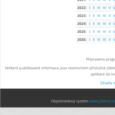
2022:
I
II
III
IV
V
V
2023:
I
II
III
IV
V
V
2024:
I
II
III
IV
V
V
2025:
I
II
III
IV
V
V
2026:
I
II
III
IV
V
V
Připraveno progr
Veškeré publikované informace jsou vlastnictvím příslušné jídel
aplikace do n
Zásady 
Objednávkový systém
www.jidelna.c