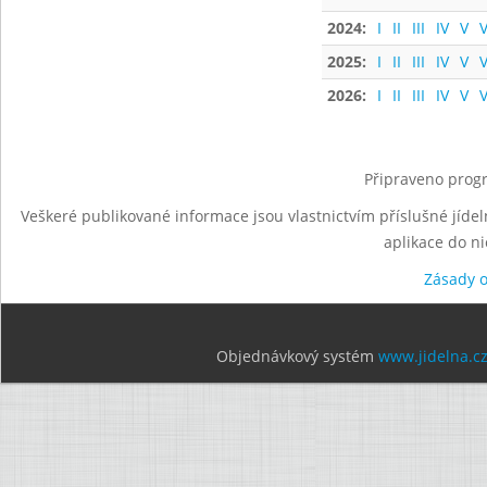
2024:
I
II
III
IV
V
V
2025:
I
II
III
IV
V
V
2026:
I
II
III
IV
V
V
Připraveno progr
Veškeré publikované informace jsou vlastnictvím příslušné jídel
aplikace do n
Zásady 
Objednávkový systém
www.jidelna.c