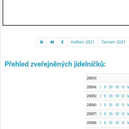
Květen 2021
Červen 2021
Přehled zveřejněných jídelníčků:
2003:
2004:
I
II
III
IV
V
V
2005:
I
II
III
IV
V
V
2006:
I
II
III
IV
V
V
2007:
I
II
III
IV
V
V
2008:
I
II
III
IV
V
V