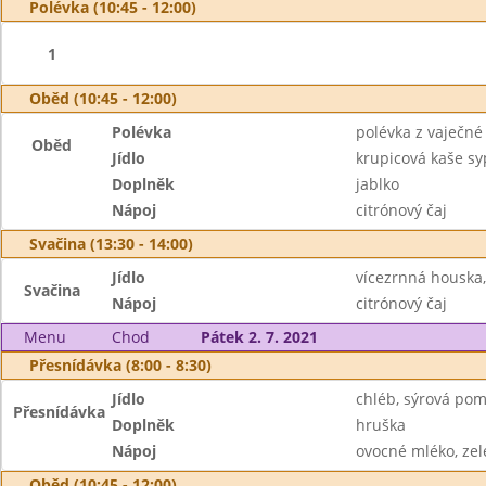
Polévka (10:45 - 12:00)
1
Oběd (10:45 - 12:00)
Polévka
polévka z vaječné 
Oběd
Jídlo
krupicová kaše s
Doplněk
jablko
Nápoj
citrónový čaj
Svačina (13:30 - 14:00)
Jídlo
vícezrnná houska
Svačina
Nápoj
citrónový čaj
Menu
Chod
Pátek 2. 7. 2021
Přesnídávka (8:00 - 8:30)
Jídlo
chléb, sýrová po
Přesnídávka
Doplněk
hruška
Nápoj
ovocné mléko, zel
Oběd (10:45 - 12:00)