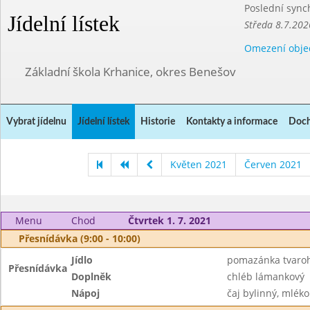
Poslední sync
Jídelní lístek
Středa 8.7.202
Omezení obje
Základní škola Krhanice, okres Benešov
Vybrat jídelnu
Jídelní lístek
Historie
Kontakty a informace
Doch
Květen 2021
Červen 2021
Menu
Chod
Čtvrtek 1. 7. 2021
Přesnídávka (9:00 - 10:00)
Jídlo
pomazánka tvaroh
Přesnídávka
Doplněk
chléb lámankový
Nápoj
čaj bylinný, mléko