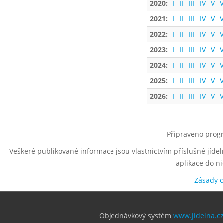
2020:
I
II
III
IV
V
V
2021:
I
II
III
IV
V
V
2022:
I
II
III
IV
V
V
2023:
I
II
III
IV
V
V
2024:
I
II
III
IV
V
V
2025:
I
II
III
IV
V
V
2026:
I
II
III
IV
V
V
Připraveno progr
Veškeré publikované informace jsou vlastnictvím příslušné jídel
aplikace do n
Zásady 
Objednávkový systém
www.jidelna.c