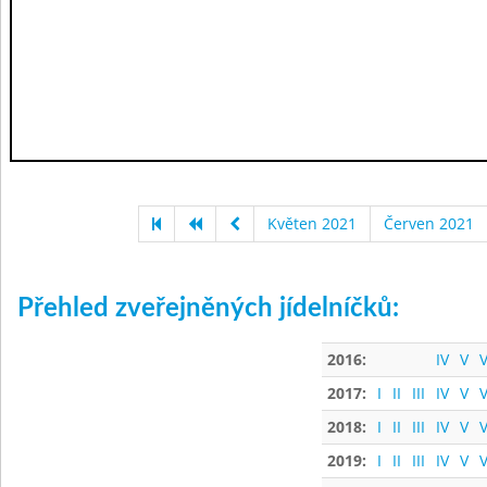
Květen 2021
Červen 2021
Přehled zveřejněných jídelníčků:
2016:
IV
V
V
2017:
I
II
III
IV
V
V
2018:
I
II
III
IV
V
V
2019:
I
II
III
IV
V
V