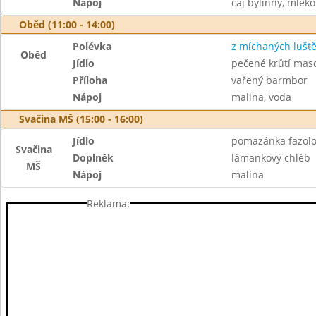
Nápoj
čaj bylinný, mléko
Oběd (11:00 - 14:00)
Polévka
z míchaných lušt
Oběd
Jídlo
pečené krůtí maso
Příloha
vařený barmbor
Nápoj
malina, voda
Svačina MŠ (15:00 - 16:00)
Jídlo
pomazánka fazol
Svačina
Doplněk
lámankový chléb
MŠ
Nápoj
malina
Reklama: