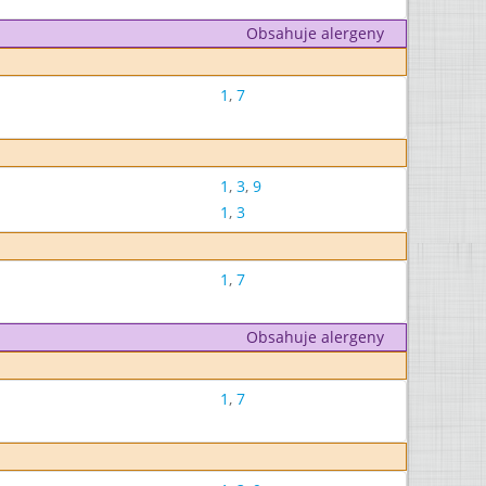
Obsahuje alergeny
1
,
7
1
,
3
,
9
1
,
3
1
,
7
Obsahuje alergeny
1
,
7