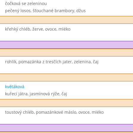
čočková se zeleninou
pečený losos, šťouchané brambory, džus
křehký chléb, žerve, ovoce, mléko
rohlík, pomazánka z tresčích jater, zelenina, čaj
květáková
kuřecí játra, jasmínová rýže, čaj
toustový chléb, pomazánkové máslo, ovoce, mléko