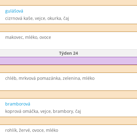
gulášová
cizrnová kaše, vejce, okurka, čaj
makovec, mléko, ovoce
Týden 24
chléb, mrkvová pomazánka, zelenina, mléko
bramborová
koprová omáčka, vejce, brambory, čaj
rohlík, žervé, ovoce, mléko