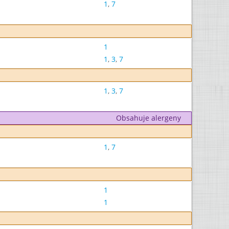
1
,
7
1
1
,
3
,
7
1
,
3
,
7
Obsahuje alergeny
1
,
7
1
1