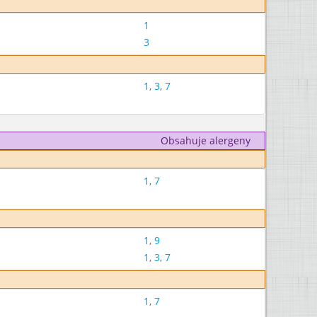
1
3
1
,
3
,
7
Obsahuje alergeny
1
,
7
1
,
9
1
,
3
,
7
1
,
7