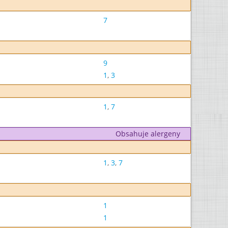
7
9
1
,
3
1
,
7
Obsahuje alergeny
1
,
3
,
7
1
1