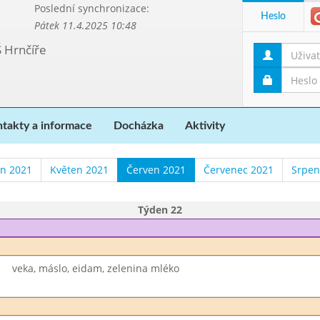
Poslední synchronizace:
Heslo
Pátek 11.4.2025 10:48
Š Hrnčíře
takty a informace
Docházka
Aktivity
n 2021
Květen 2021
Červen 2021
Červenec 2021
Srpen
Týden 22
veka, máslo, eidam, zelenina mléko