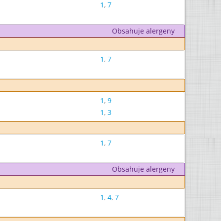
1
,
7
Obsahuje alergeny
1
,
7
1
,
9
1
,
3
1
,
7
Obsahuje alergeny
1
,
4
,
7