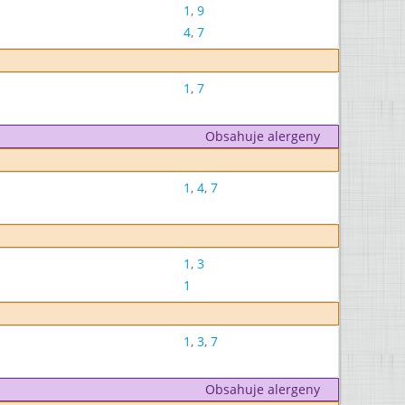
1
,
9
4
,
7
1
,
7
Obsahuje alergeny
1
,
4
,
7
1
,
3
1
1
,
3
,
7
Obsahuje alergeny