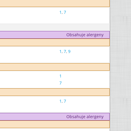
1
,
7
Obsahuje alergeny
1
,
7
,
9
1
7
1
,
7
Obsahuje alergeny