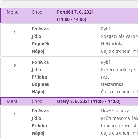
Menu
Chod
Pondělí 7. 6. 2021
(11:00 - 14:00)
Polévka
Rybí
1
Jídlo
Špagety ala carb
Doplněk
Nektarinka
Nápoj
Čaj s citronem, m
Polévka
Rybí
2
Jídlo
Kuřecí nudličky 
Příloha
rýže
Doplněk
Nektarinka
Nápoj
Čaj s citronem, m
Menu
Chod
Úterý 8. 6. 2021 (11:00 - 14:00)
Polévka
Hovězí s noky
1
Jídlo
Krůtí maso na šal
Příloha
hrachová kaše, ste
Nápoj
Čaj s citronem, m