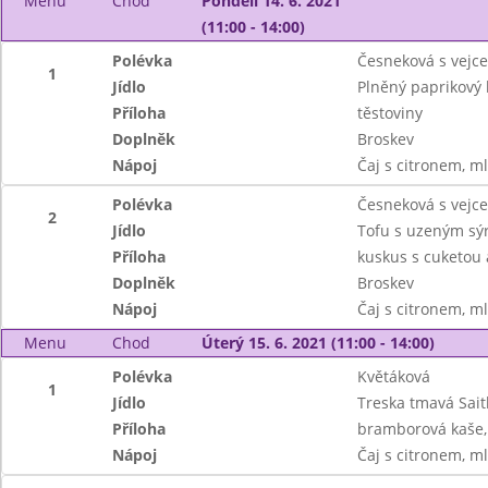
Menu
Chod
Pondělí 14. 6. 2021
(11:00 - 14:00)
Polévka
Česneková s vejc
1
Jídlo
Plněný paprikový 
Příloha
těstoviny
Doplněk
Broskev
Nápoj
Čaj s citronem, m
Polévka
Česneková s vejc
2
Jídlo
Tofu s uzeným s
Příloha
kuskus s cuketou 
Doplněk
Broskev
Nápoj
Čaj s citronem, m
Menu
Chod
Úterý 15. 6. 2021 (11:00 - 14:00)
Polévka
Květáková
1
Jídlo
Treska tmavá Sai
Příloha
bramborová kaše, 
Nápoj
Čaj s citronem, m