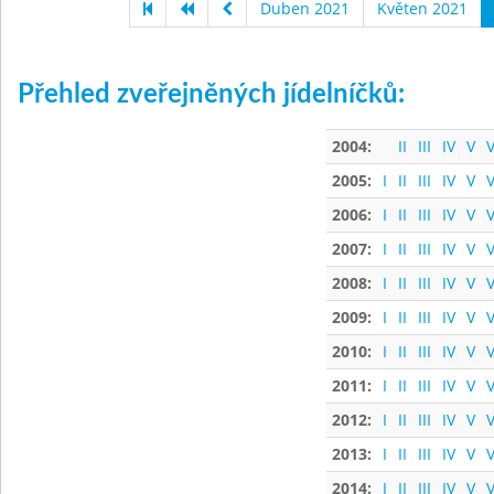
Duben 2021
Květen 2021
Přehled zveřejněných jídelníčků:
2004:
II
III
IV
V
V
2005:
I
II
III
IV
V
V
2006:
I
II
III
IV
V
V
2007:
I
II
III
IV
V
V
2008:
I
II
III
IV
V
V
2009:
I
II
III
IV
V
V
2010:
I
II
III
IV
V
V
2011:
I
II
III
IV
V
V
2012:
I
II
III
IV
V
V
2013:
I
II
III
IV
V
V
2014:
I
II
III
IV
V
V