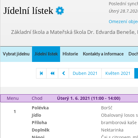
Poslední sync
Jídelní lístek
Úterý 28.7.202
Omezení obje
Základní škola a Mateřská škola Dr. Edvarda Beneše, 
Vybrat jídelnu
Jídelní lístek
Historie
Kontakty a informace
Doch
Duben 2021
Květen 2021
Menu
Chod
Úterý 1. 6. 2021 (11:00 - 14:00)
Polévka
Boršč
1
Jídlo
Obalovaný losos 
Příloha
bramborová kaše
Doplněk
Nektarinka
Nápoj
Čaj s citronem, m