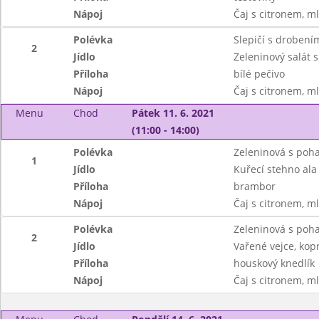
Nápoj
Čaj s citronem, m
Polévka
Slepičí s drobení
2
Jídlo
Zeleninový salát 
Příloha
bílé pečivo
Nápoj
Čaj s citronem, m
Menu
Chod
Pátek 11. 6. 2021
(11:00 - 14:00)
Polévka
Zeleninová s poh
1
Jídlo
Kuřecí stehno ala
Příloha
brambor
Nápoj
Čaj s citronem, m
Polévka
Zeleninová s poh
2
Jídlo
Vařené vejce, ko
Příloha
houskový knedlík
Nápoj
Čaj s citronem, m