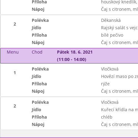
Příloha
houskový knedlík,
Nápoj
Čaj s citronem, m
Polévka
Děkanská
2
Jídlo
Rajský salát s vejc
Příloha
bílé pečivo
Nápoj
Čaj s citronem, m
Menu
Chod
Pátek 18. 6. 2021
(11:00 - 14:00)
Polévka
Vločková
1
Jídlo
Hovězí maso po 
Příloha
rýže
Nápoj
Čaj s citronem, m
Polévka
Vločková
2
Jídlo
Kuřecí křídla na 
Příloha
chléb
Nápoj
Čaj s citronem, m