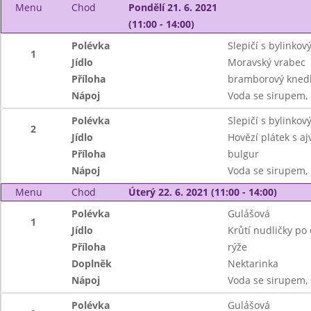
Menu
Chod
Pondělí 21. 6. 2021
(11:00 - 14:00)
Polévka
Slepičí s bylinko
1
Jídlo
Moravský vrabec
Příloha
bramborový knedl
Nápoj
Voda se sirupem, 
Polévka
Slepičí s bylinko
2
Jídlo
Hovězí plátek s a
Příloha
bulgur
Nápoj
Voda se sirupem, 
Menu
Chod
Úterý 22. 6. 2021 (11:00 - 14:00)
Polévka
Gulášová
1
Jídlo
Krůtí nudličky po
Příloha
rýže
Doplněk
Nektarinka
Nápoj
Voda se sirupem, 
Polévka
Gulášová