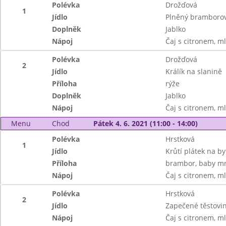
Polévka
Drožďová
1
Jídlo
Plněný bramborový
Doplněk
Jablko
Nápoj
Čaj s citronem, m
Polévka
Drožďová
2
Jídlo
Králík na slanině
Příloha
rýže
Doplněk
Jablko
Nápoj
Čaj s citronem, m
Menu
Chod
Pátek 4. 6. 2021 (11:00 - 14:00)
Polévka
Hrstková
1
Jídlo
Krůtí plátek na by
Příloha
brambor, baby mr
Nápoj
Čaj s citronem, m
Polévka
Hrstková
2
Jídlo
Zapečené těstovin
Nápoj
Čaj s citronem, m