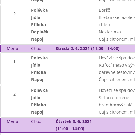
Polévka
Boršč
2
Jídlo
Bretaňské fazole s
Příloha
chléb
Doplněk
Nektarinka
Nápoj
Čaj s citronem, m
Menu
Chod
Středa 2. 6. 2021 (11:00 - 14:00)
Polévka
Hovězí se špaldo
1
Jídlo
Kuřecí maso v sý
Příloha
barevné těstoviny
Nápoj
Čaj s citronem, m
Polévka
Hovězí se špaldo
2
Jídlo
Sekaná pečeně
Příloha
bramborový salát
Nápoj
Čaj s citronem, m
Menu
Chod
Čtvrtek 3. 6. 2021
(11:00 - 14:00)