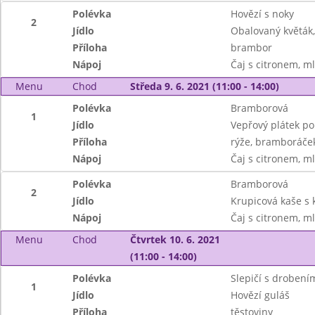
Polévka
Hovězí s noky
2
Jídlo
Obalovaný květák,
Příloha
brambor
Nápoj
Čaj s citronem, m
Menu
Chod
Středa 9. 6. 2021 (11:00 - 14:00)
Polévka
Bramborová
1
Jídlo
Vepřový plátek po
Příloha
rýže, bramboráče
Nápoj
Čaj s citronem, m
Polévka
Bramborová
2
Jídlo
Krupicová kaše s
Nápoj
Čaj s citronem, m
Menu
Chod
Čtvrtek 10. 6. 2021
(11:00 - 14:00)
Polévka
Slepičí s drobení
1
Jídlo
Hovězí guláš
Příloha
těstoviny