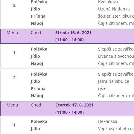
Polévka
Květáková
2
Jídlo
Uzená kladenka
Příloha
šoulet, ster. okur
Nápoj
Čaj s citronem, m
Menu
Chod
Středa 16. 6. 2021
(11:00 - 14:00)
Polévka
Slepičí se zavářko
1
Jídlo
Lívance s ovocno
Nápoj
Čaj s citronem, m
Polévka
Slepičí se zavářko
2
Jídlo
Játra na cibulce
Příloha
rýže
Nápoj
Čaj s citronem, m
Menu
Chod
Čtvrtek 17. 6. 2021
(11:00 - 14:00)
Polévka
Děkanská
1
Jídlo
Vepřová kotleta n