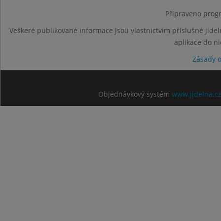
Připraveno progr
Veškeré publikované informace jsou vlastnictvím příslušné jídel
aplikace do n
Zásady 
Objednávkový systém
www.jidelna.c