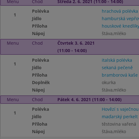
Menu
Chod
Středa 2. 6. 2021 (11:00 - 14:00)
Polévka
hrachová polévka
1
Jídlo
hamburská vepřov
Příloha
houskové knedlík
Nápoj
štáva,mléko
Menu
Chod
Čtvrtek 3. 6. 2021
(11:00 - 14:00)
Polévka
italská polévka
1
Jídlo
sekaná pečeně
Příloha
bramborová kaše
Doplněk
okurka
Nápoj
štáva,mléko
Menu
Chod
Pátek 4. 6. 2021 (11:00 - 14:00)
Polévka
Hovězí s vaječnou
1
Jídlo
maďarský perkelt
Příloha
těstovina vařená
Nápoj
štáva,mléko