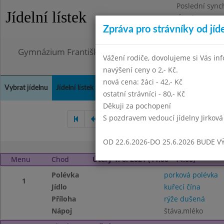
Poslední sync
Jídelní lístek
Úterý 21.7.202
Zpráva pro strávníky od jíd
Omezení obje
Gymnázium Františka Palackého, Neratovice, Masar
Vážení rodiče, dovolujeme si Vás in
navýšení ceny o 2,- Kč.
nová cena: žáci - 42,- Kč
Vybrat jídelnu
Jídelní lístek
Historie
Kontakty a informace
Doch
ostatní strávníci - 80,- Kč
Děkuji za pochopení
S pozdravem vedoucí jídelny Jirková
Duben 2021
Květen 2021
OD 22.6.2026-DO 25.6.2026 BUDE V
Menu
Chod
Úterý 1. 6. 2021 (11:00 - 14:00)
Polévka
porková polévka
1
Jídlo
kuřecí čína
Příloha
rýže dušená
Nápoj
štáva,mléko