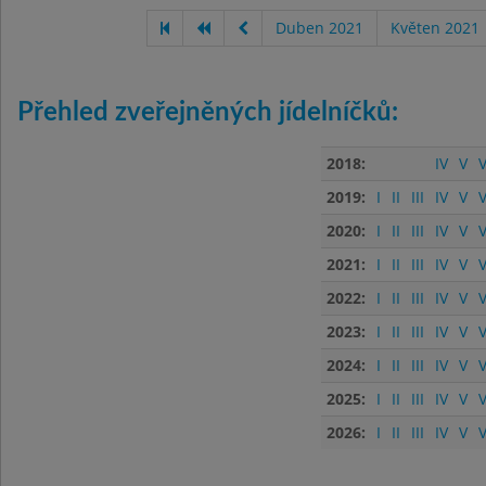
Duben 2021
Květen 2021
Přehled zveřejněných jídelníčků:
2018:
IV
V
V
2019:
I
II
III
IV
V
V
2020:
I
II
III
IV
V
V
2021:
I
II
III
IV
V
V
2022:
I
II
III
IV
V
V
2023:
I
II
III
IV
V
V
2024:
I
II
III
IV
V
V
2025:
I
II
III
IV
V
V
2026:
I
II
III
IV
V
V