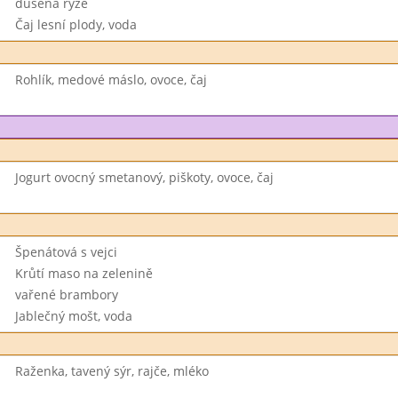
dušená rýže
Čaj lesní plody, voda
Rohlík, medové máslo, ovoce, čaj
Jogurt ovocný smetanový, piškoty, ovoce, čaj
Špenátová s vejci
Krůtí maso na zelenině
vařené brambory
Jablečný mošt, voda
Raženka, tavený sýr, rajče, mléko