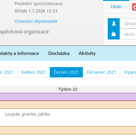
Poslední synchronizace:
Heslo
Středa 1.7.2026 15:33
Omezení objednávek
říspěvková organizace
takty a informace
Docházka
Aktivity
n 2021
Květen 2021
Červen 2021
Červenec 2021
Srpen
Týden 22
Loupák, granko, jablko