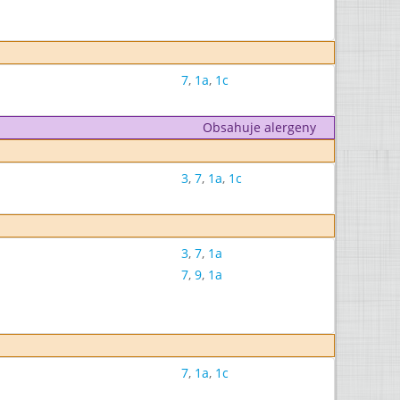
7
,
1a
,
1c
Obsahuje alergeny
3
,
7
,
1a
,
1c
3
,
7
,
1a
7
,
9
,
1a
7
,
1a
,
1c