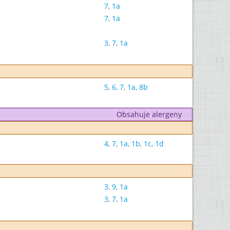
7
,
1a
7
,
1a
3
,
7
,
1a
5
,
6
,
7
,
1a
,
8b
Obsahuje alergeny
4
,
7
,
1a
,
1b
,
1c
,
1d
3
,
9
,
1a
3
,
7
,
1a