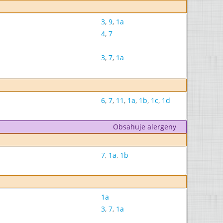
3
,
9
,
1a
4
,
7
3
,
7
,
1a
6
,
7
,
11
,
1a
,
1b
,
1c
,
1d
Obsahuje alergeny
7
,
1a
,
1b
1a
3
,
7
,
1a