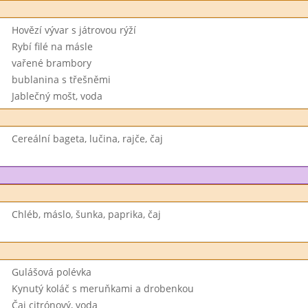
Hovězí vývar s játrovou rýží
Rybí filé na másle
vařené brambory
bublanina s třešněmi
Jablečný mošt, voda
Cereální bageta, lučina, rajče, čaj
Chléb, máslo, šunka, paprika, čaj
Gulášová polévka
Kynutý koláč s meruňkami a drobenkou
Čaj citrónový, voda