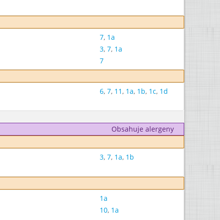
7
,
1a
3
,
7
,
1a
7
6
,
7
,
11
,
1a
,
1b
,
1c
,
1d
Obsahuje alergeny
3
,
7
,
1a
,
1b
1a
10
,
1a