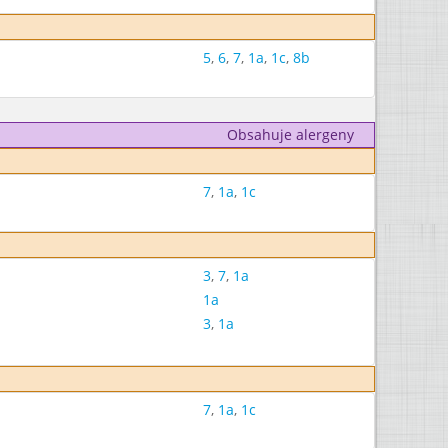
5
,
6
,
7
,
1a
,
1c
,
8b
Obsahuje alergeny
7
,
1a
,
1c
3
,
7
,
1a
1a
3
,
1a
7
,
1a
,
1c