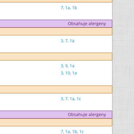
7
,
1a
,
1b
Obsahuje alergeny
3
,
7
,
1a
3
,
9
,
1a
3
,
10
,
1a
3
,
7
,
1a
,
1c
Obsahuje alergeny
7
,
1a
,
1b
,
1c