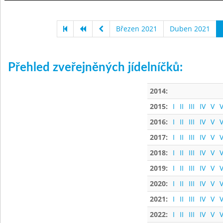
Březen 2021
Duben 2021
Přehled zveřejněných jídelníčků:
2014:
2015:
I
II
III
IV
V
V
2016:
I
II
III
IV
V
V
2017:
I
II
III
IV
V
V
2018:
I
II
III
IV
V
V
2019:
I
II
III
IV
V
V
2020:
I
II
III
IV
V
V
2021:
I
II
III
IV
V
V
2022:
I
II
III
IV
V
V