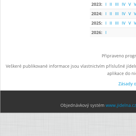
2023:
I
II
III
IV
V
V
2024:
I
II
III
IV
V
V
2025:
I
II
III
IV
V
V
2026:
I
Připraveno progr
Veškeré publikované informace jsou vlastnictvím příslušné jídel
aplikace do n
Zásady 
Objednávkový systém
www.jidelna.c