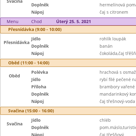
Svačina
Doplněk
hermelínová poma
Nápoj
čaj s citronem
Menu
Chod
Úterý 25. 5. 2021
Přesnídávka (9:00 - 10:00)
Jídlo
rohlík loupák
Přesnídávka
Doplněk
banán
Nápoj
čokoláda,čaj třěš
Oběd (11:00 - 14:00)
Polévka
hrachová s osma
Oběd
Jídlo
rybí filé pečené 
Příloha
brambory vařené
Doplněk
mandarinkový ko
Nápoj
čaj třešnový-voda
Svačina (15:00 - 16:00)
Jídlo
chléb
Svačina
Doplněk
pom.máslo,turisti
Nápoj
čaj třešňový