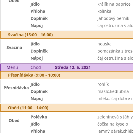
Oběd
Jídlo
králík na paprice
Příloha
kolínka
Doplněk
jahodový perník
Nápoj
čaj ostružina s al
Svačina (15:00 - 16:00)
Jídlo
houska
Svačina
Doplněk
pomazánka z tresč
Nápoj
čaj ostružina s al
Menu
Chod
Středa 12. 5. 2021
Přesnídávka (9:00 - 10:00)
Jídlo
rohlík
Přesnídávka
Doplněk
máslo,kedlubna
Nápoj
mléko, čaj dobré 
Oběd (11:00 - 14:00)
Polévka
zeleninová s jáhly
Oběd
Jídlo
čočka na kyselo
Příloha
jemný párek,chlé