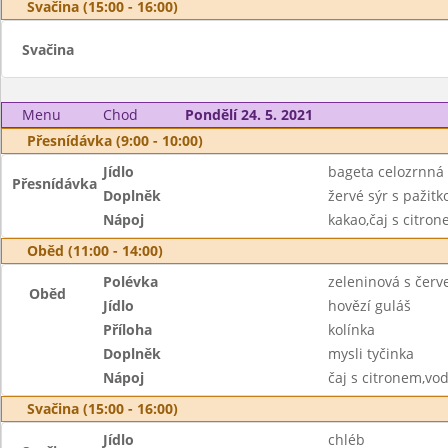
Svačina (15:00 - 16:00)
Svačina
Menu
Chod
Pondělí 24. 5. 2021
Přesnídávka (9:00 - 10:00)
Jídlo
bageta celozrnná
Přesnídávka
Doplněk
žervé sýr s pažitk
Nápoj
kakao,čaj s citro
Oběd (11:00 - 14:00)
Polévka
zeleninová s čer
Oběd
Jídlo
hovězí guláš
Příloha
kolínka
Doplněk
mysli tyčinka
Nápoj
čaj s citronem,vo
Svačina (15:00 - 16:00)
Jídlo
chléb