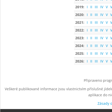
2019:
I
II
III
IV
V
V
2020:
I
II
III
IV
V
V
2021:
I
II
III
IV
V
V
2022:
I
II
III
IV
V
V
2023:
I
II
III
IV
V
V
2024:
I
II
III
IV
V
V
2025:
I
II
III
IV
V
V
2026:
I
II
III
IV
V
V
Připraveno progr
Veškeré publikované informace jsou vlastnictvím příslušné jídel
aplikace do n
Zásady 