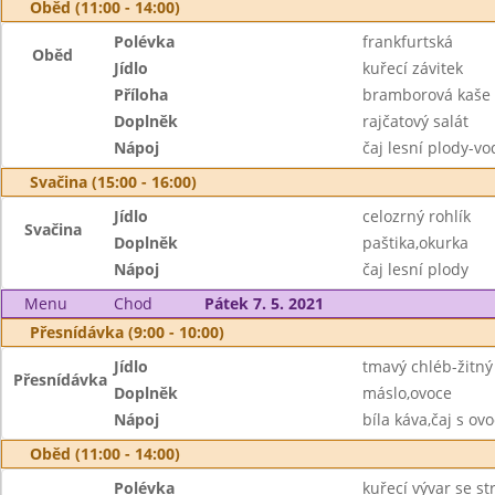
Oběd (11:00 - 14:00)
Polévka
frankfurtská
Oběd
Jídlo
kuřecí závitek
Příloha
bramborová kaše
Doplněk
rajčatový salát
Nápoj
čaj lesní plody-v
Svačina (15:00 - 16:00)
Jídlo
celozrný rohlík
Svačina
Doplněk
paštika,okurka
Nápoj
čaj lesní plody
Menu
Chod
Pátek 7. 5. 2021
Přesnídávka (9:00 - 10:00)
Jídlo
tmavý chléb-žitný
Přesnídávka
Doplněk
máslo,ovoce
Nápoj
bíla káva,čaj s o
Oběd (11:00 - 14:00)
Polévka
kuřecí vývar se s