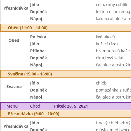
Jídlo
celozrnný rohlík
Přesnídávka
Doplněk
lučina ochucená,
Nápoj
kakao,čaj aloe a o
Oběd (11:00 - 14:00)
Polévka
květáková
Oběd
Jídlo
kuřecí řízek
Příloha
bramborová kaše
Doplněk
okurkový salát
Nápoj
čaj aloe a ostruž
Svačina (15:00 - 16:00)
Jídlo
chléb
Svačina
Doplněk
pomazánka z tuňá
Nápoj
čaj aloe a ostruži
Menu
Chod
Pátek 28. 5. 2021
Přesnídávka (9:00 - 10:00)
Jídlo
tmavý chléb-žitný
Přesnídávka
Doplněk
máslo, med,ovoce