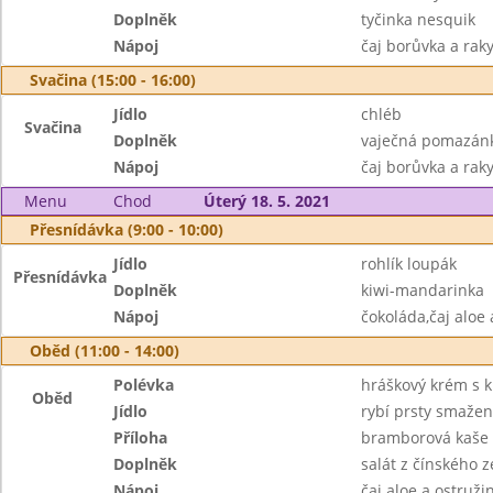
Doplněk
tyčinka nesquik
Nápoj
čaj borůvka a rak
Svačina (15:00 - 16:00)
Jídlo
chléb
Svačina
Doplněk
vaječná pomazánka
Nápoj
čaj borůvka a raky
Menu
Chod
Úterý 18. 5. 2021
Přesnídávka (9:00 - 10:00)
Jídlo
rohlík loupák
Přesnídávka
Doplněk
kiwi-mandarinka
Nápoj
čokoláda,čaj aloe 
Oběd (11:00 - 14:00)
Polévka
hráškový krém s 
Oběd
Jídlo
rybí prsty smaže
Příloha
bramborová kaše
Doplněk
salát z čínského ze
Nápoj
čaj aloe a ostruž