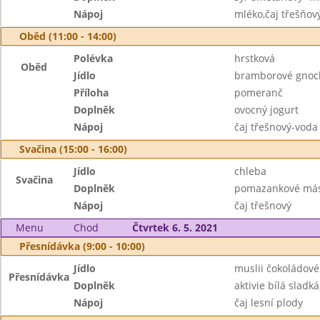
Nápoj
mléko,čaj třešňov
Oběd (11:00 - 14:00)
Polévka
hrstková
Oběd
Jídlo
bramborové gnoc
Příloha
pomeranč
Doplněk
ovocný jogurt
Nápoj
čaj třešnový-voda
Svačina (15:00 - 16:00)
Jídlo
chleba
Svačina
Doplněk
pomazankové másl
Nápoj
čaj třešnový
Menu
Chod
Čtvrtek 6. 5. 2021
Přesnídávka (9:00 - 10:00)
Jídlo
muslii čokoládové
Přesnídávka
Doplněk
aktivie bílá sladká
Nápoj
čaj lesní plody