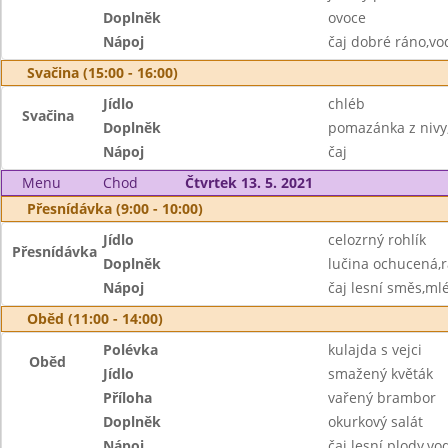
Doplněk
ovoce
Nápoj
čaj dobré ráno,vo
Svačina (15:00 - 16:00)
Jídlo
chléb
Svačina
Doplněk
pomazánka z nivy
Nápoj
čaj
Menu
Chod
Čtvrtek 13. 5. 2021
Přesnídávka (9:00 - 10:00)
Jídlo
celozrný rohlík
Přesnídávka
Doplněk
lučina ochucená,r
Nápoj
čaj lesní směs,ml
Oběd (11:00 - 14:00)
Polévka
kulajda s vejci
Oběd
Jídlo
smažený květák
Příloha
vařený brambor
Doplněk
okurkový salát
Nápoj
čaj lesní plody,vo