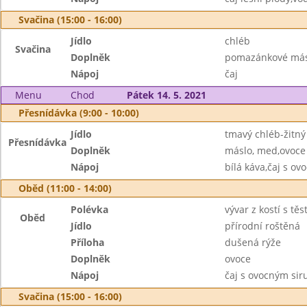
Svačina (15:00 - 16:00)
Jídlo
chléb
Svačina
Doplněk
pomazánkové másl
Nápoj
čaj
Menu
Chod
Pátek 14. 5. 2021
Přesnídávka (9:00 - 10:00)
Jídlo
tmavý chléb-žitný
Přesnídávka
Doplněk
máslo, med,ovoce
Nápoj
bílá káva,čaj s o
Oběd (11:00 - 14:00)
Polévka
vývar z kostí s tě
Oběd
Jídlo
přírodní roštěná
Příloha
dušená rýže
Doplněk
ovoce
Nápoj
čaj s ovocným si
Svačina (15:00 - 16:00)