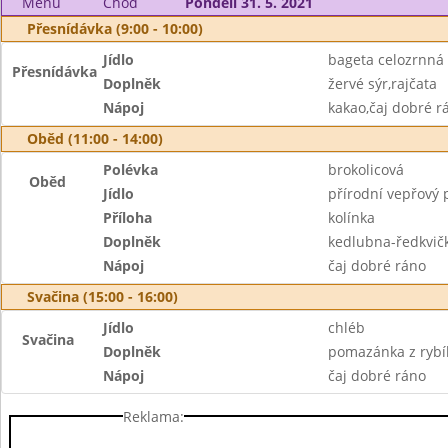
Menu
Chod
Pondělí 31. 5. 2021
Přesnídávka (9:00 - 10:00)
Jídlo
bageta celozrnná
Přesnídávka
Doplněk
žervé sýr,rajčata
Nápoj
kakao,čaj dobré r
Oběd (11:00 - 14:00)
Polévka
brokolicová
Oběd
Jídlo
přírodní vepřový 
Příloha
kolínka
Doplněk
kedlubna-ředkvič
Nápoj
čaj dobré ráno
Svačina (15:00 - 16:00)
Jídlo
chléb
Svačina
Doplněk
pomazánka z rybího
Nápoj
čaj dobré ráno
Reklama: