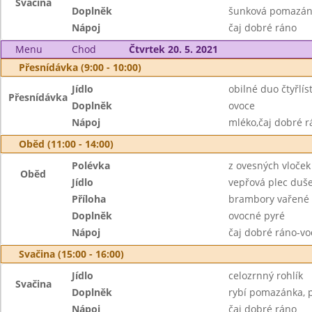
Svačina
Doplněk
šunková pomazánk
Nápoj
čaj dobré ráno
Menu
Chod
Čtvrtek 20. 5. 2021
Přesnídávka (9:00 - 10:00)
Jídlo
obilné duo čtyřlís
Přesnídávka
Doplněk
ovoce
Nápoj
mléko,čaj dobré r
Oběd (11:00 - 14:00)
Polévka
z ovesných vloček
Oběd
Jídlo
vepřová plec duše
Příloha
brambory vařené
Doplněk
ovocné pyré
Nápoj
čaj dobré ráno-vo
Svačina (15:00 - 16:00)
Jídlo
celozrnný rohlík
Svačina
Doplněk
rybí pomazánka, 
Nápoj
čaj dobré ráno