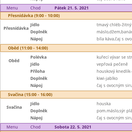
Menu
Chod
Pátek 21. 5. 2021
Přesnídávka (9:00 - 10:00)
Jídlo
tmavý chléb-žitný
Přesnídávka
Doplněk
máslo,džem,baná
Nápoj
bíla káva,čaj s o
Oběd (11:00 - 14:00)
Polévka
kuřecí vývar se s
Oběd
Jídlo
vepřová pečeně
Příloha
houskový knedlík-
Doplněk
kiwi-jablko
Nápoj
čaj s ovocným si
Svačina (15:00 - 16:00)
Jídlo
houska
Svačina
Doplněk
pom.máslo,sýr plá
Nápoj
čaj s ovocným si
Menu
Chod
Sobota 22. 5. 2021