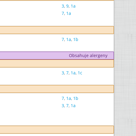
3
,
9
,
1a
7
,
1a
7
,
1a
,
1b
Obsahuje alergeny
3
,
7
,
1a
,
1c
7
,
1a
,
1b
3
,
7
,
1a