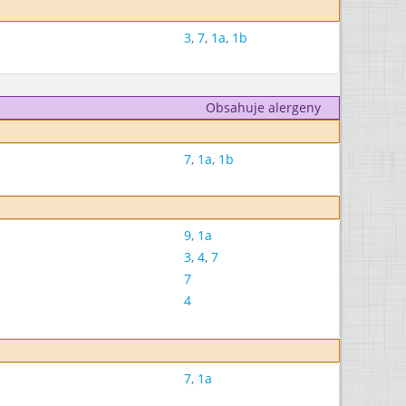
3
,
7
,
1a
,
1b
Obsahuje alergeny
7
,
1a
,
1b
9
,
1a
3
,
4
,
7
7
4
7
,
1a