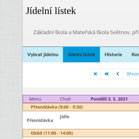
Jídelní lístek
Základní škola a Mateřská škola Světnov, p
Vybrat jídelnu
Jídelní lístek
Historie
Kon
Březe
Menu
Chod
Pondělí 3. 5. 2021
Přesnídávka (9:00 - 9:30)
Jídlo
Přesnídávka
Oběd (11:00 - 14:00)