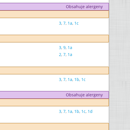
Obsahuje alergeny
3
,
7
,
1a
,
1c
3
,
9
,
1a
2
,
7
,
1a
3
,
7
,
1a
,
1b
,
1c
Obsahuje alergeny
3
,
7
,
1a
,
1b
,
1c
,
1d