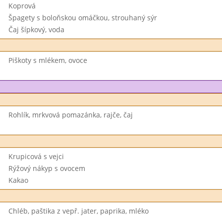
Koprová
Špagety s boloňskou omáčkou, strouhaný sýr
Čaj šípkový, voda
Piškoty s mlékem, ovoce
Rohlík, mrkvová pomazánka, rajče, čaj
Krupicová s vejci
Rýžový nákyp s ovocem
Kakao
Chléb, paštika z vepř. jater, paprika, mléko