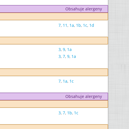
Obsahuje alergeny
7
,
11
,
1a
,
1b
,
1c
,
1d
3
,
9
,
1a
3
,
7
,
9
,
1a
7
,
1a
,
1c
Obsahuje alergeny
3
,
7
,
1b
,
1c