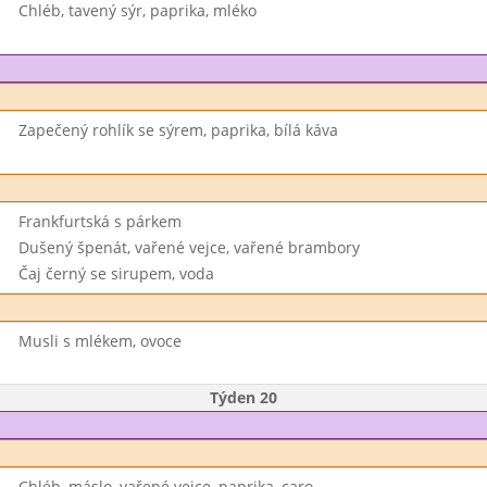
Chléb, tavený sýr, paprika, mléko
Zapečený rohlík se sýrem, paprika, bílá káva
Frankfurtská s párkem
Dušený špenát, vařené vejce, vařené brambory
Čaj černý se sirupem, voda
Musli s mlékem, ovoce
Týden 20
Chléb, máslo, vařené vejce, paprika, caro