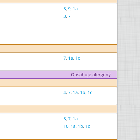
3
,
9
,
1a
3
,
7
7
,
1a
,
1c
Obsahuje alergeny
4
,
7
,
1a
,
1b
,
1c
3
,
7
,
1a
10
,
1a
,
1b
,
1c