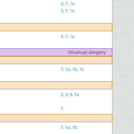
3
,
7
,
1a
3
,
7
,
1a
3
,
7
,
1a
Obsahuje alergeny
7
,
1a
,
1b
,
1c
2
,
3
,
9
,
1a
7
7
,
1a
,
1b