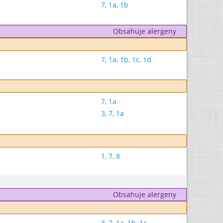
7
,
1a
,
1b
Obsahuje alergeny
7
,
1a
,
1b
,
1c
,
1d
7
,
1a
3
,
7
,
1a
1
,
7
,
8
Obsahuje alergeny
3
,
7
,
1a
,
1b
,
1c