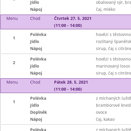
Jídlo
obalovaný sýr, br
Nápoj
čaj, mléko
Menu
Chod
Čtvrtek 27. 5. 2021
(11:00 - 14:00)
Polévka
hovězí s těstovin
1
Jídlo
rozlítaný španěls
Nápoj
sirup, čaj s citró
Polévka
hovězí s těstovin
2
Jídlo
marinovaný losos v
Nápoj
sirup, čaj s citró
Menu
Chod
Pátek 28. 5. 2021
(11:00 - 14:00)
Polévka
z míchaných lušt
1
Jídlo
bramborové kned
Doplněk
ovoce
Nápoj
čaj, kakao
Polévka
z míchaných lušt