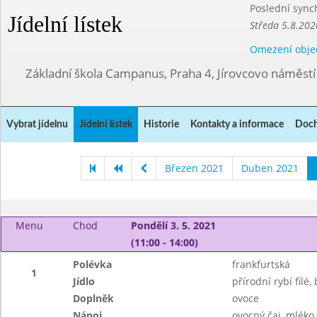
Poslední sync
Jídelní lístek
Středa 5.8.202
Omezení obje
Základní škola Campanus, Praha 4, Jírovcovo náměst
Vybrat jídelnu
Jídelní lístek
Historie
Kontakty a informace
Doch
Březen 2021
Duben 2021
Menu
Chod
Pondělí 3. 5. 2021
(11:00 - 14:00)
Polévka
frankfurtská
1
Jídlo
přírodní rybí filé
Doplněk
ovoce
Nápoj
ovocný čaj, mléko