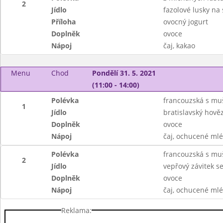
2
Jídlo
fazolové lusky na
Příloha
ovocný jogurt
Doplněk
ovoce
Nápoj
čaj, kakao
Menu
Chod
Pondělí 31. 5. 2021
(11:00 - 14:00)
Polévka
francouzská s mu
1
Jídlo
bratislavský hověz
Doplněk
ovoce
Nápoj
čaj, ochucené ml
Polévka
francouzská s mu
2
Jídlo
vepřový závitek s
Doplněk
ovoce
Nápoj
čaj, ochucené ml
Reklama: