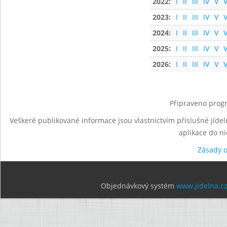
2022:
I
II
III
IV
V
V
2023:
I
II
III
IV
V
V
2024:
I
II
III
IV
V
V
2025:
I
II
III
IV
V
V
2026:
I
II
III
IV
V
V
Připraveno progr
Veškeré publikované informace jsou vlastnictvím příslušné jídel
aplikace do n
Zásady 
Objednávkový systém
www.jidelna.c