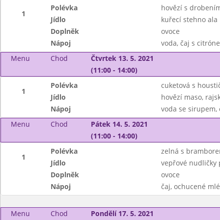
Polévka
hovězí s drobení
1
Jídlo
kuřecí stehno ala
Doplněk
ovoce
Nápoj
voda, čaj s citrón
Menu
Chod
Čtvrtek 13. 5. 2021
(11:00 - 14:00)
Polévka
cuketová s housti
1
Jídlo
hovězí maso, rajs
Nápoj
voda se sirupem, 
Menu
Chod
Pátek 14. 5. 2021
(11:00 - 14:00)
Polévka
zelná s brambor
1
Jídlo
vepřové nudličky 
Doplněk
ovoce
Nápoj
čaj, ochucené ml
Menu
Chod
Pondělí 17. 5. 2021