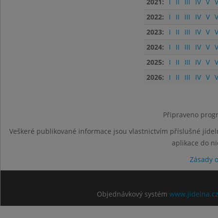
2021:
I
II
III
IV
V
V
2022:
I
II
III
IV
V
V
2023:
I
II
III
IV
V
V
2024:
I
II
III
IV
V
V
2025:
I
II
III
IV
V
V
2026:
I
II
III
IV
V
V
Připraveno progr
Veškeré publikované informace jsou vlastnictvím příslušné jídel
aplikace do n
Zásady 
Objednávkový systém
www.jidelna.c