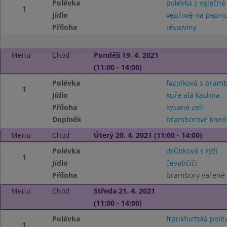
Polévka
polévka z vaječné 
1
Jídlo
vepřové na papri
Příloha
těstoviny
Menu
Chod
Pondělí 19. 4. 2021
(11:00 - 14:00)
Polévka
fazolková s bram
1
Jídlo
kuře alá kachna
Příloha
kysané zelí
Doplněk
bramborové knedl
Menu
Chod
Úterý 20. 4. 2021 (11:00 - 14:00)
Polévka
drůbková s rýží
1
Jídlo
čevabčiči
Příloha
brambory vařené
Menu
Chod
Středa 21. 4. 2021
(11:00 - 14:00)
Polévka
frankfurtská polé
1