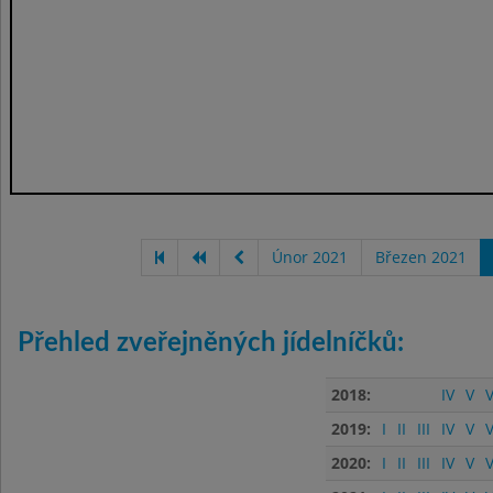
Únor 2021
Březen 2021
Přehled zveřejněných jídelníčků:
2018:
IV
V
V
2019:
I
II
III
IV
V
V
2020:
I
II
III
IV
V
V