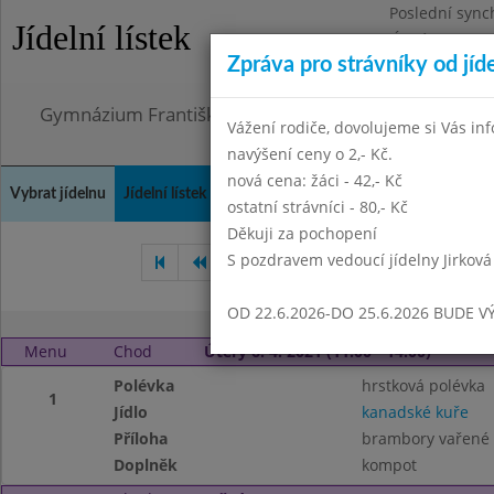
Poslední sync
Jídelní lístek
Úterý 21.7.202
Zpráva pro strávníky od jíd
Omezení obje
Gymnázium Františka Palackého, Neratovice, Masar
Vážení rodiče, dovolujeme si Vás in
navýšení ceny o 2,- Kč.
nová cena: žáci - 42,- Kč
Vybrat jídelnu
Jídelní lístek
Historie
Kontakty a informace
Doch
ostatní strávníci - 80,- Kč
Děkuji za pochopení
S pozdravem vedoucí jídelny Jirková
Únor 2021
Březen 2021
OD 22.6.2026-DO 25.6.2026 BUDE V
Menu
Chod
Úterý 6. 4. 2021 (11:00 - 14:00)
Polévka
hrstková polévka
1
Jídlo
kanadské kuře
Příloha
brambory vařené
Doplněk
kompot