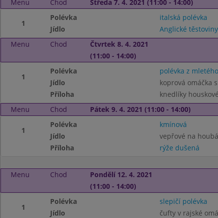
Menu
Chod
Středa 7. 4. 2021 (11:00 - 14:00)
Polévka
italská polévka
1
Jídlo
Anglické těstovi
Menu
Chod
Čtvrtek 8. 4. 2021
(11:00 - 14:00)
Polévka
polévka z mletéh
1
Jídlo
koprová omáčka s
Příloha
knedlíky houskov
Menu
Chod
Pátek 9. 4. 2021 (11:00 - 14:00)
Polévka
kmínová
1
Jídlo
vepřové na houb
Příloha
rýže dušená
Menu
Chod
Pondělí 12. 4. 2021
(11:00 - 14:00)
Polévka
slepičí polévka
1
Jídlo
čufty v rajské om