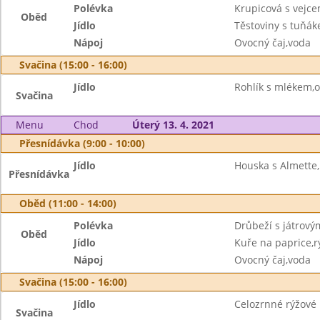
Polévka
Krupicová s vejc
Oběd
Jídlo
Těstoviny s tuňá
Nápoj
Ovocný čaj,voda
Svačina (15:00 - 16:00)
Jídlo
Rohlík s mlékem,
Svačina
Menu
Chod
Úterý 13. 4. 2021
Přesnídávka (9:00 - 10:00)
Jídlo
Houska s Almette,
Přesnídávka
Oběd (11:00 - 14:00)
Polévka
Drůbeží s játrový
Oběd
Jídlo
Kuře na paprice,r
Nápoj
Ovocný čaj,voda
Svačina (15:00 - 16:00)
Jídlo
Celozrnné rýžové p
Svačina