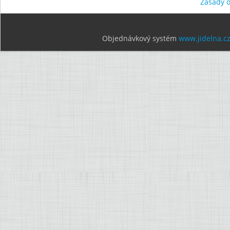
Zásady 
Objednávkový systém
www.jidelna.c