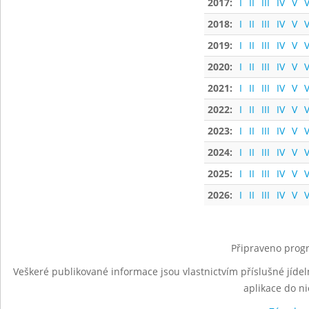
2017:
I
II
III
IV
V
V
2018:
I
II
III
IV
V
V
2019:
I
II
III
IV
V
V
2020:
I
II
III
IV
V
V
2021:
I
II
III
IV
V
V
2022:
I
II
III
IV
V
V
2023:
I
II
III
IV
V
V
2024:
I
II
III
IV
V
V
2025:
I
II
III
IV
V
V
2026:
I
II
III
IV
V
V
Připraveno progr
Veškeré publikované informace jsou vlastnictvím příslušné jídel
aplikace do n