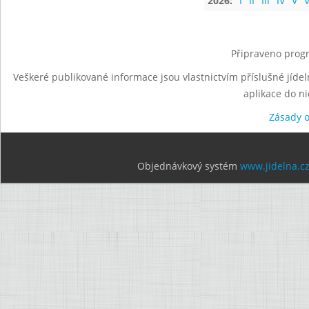
2026:
I
II
III
IV
V
V
Připraveno progr
Veškeré publikované informace jsou vlastnictvím příslušné jídel
aplikace do n
Zásady 
Objednávkový systém
www.jidelna.c