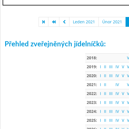
Leden 2021
Únor 2021
Přehled zveřejněných jídelníčků:
2018:
V
2019:
I
II
III
IV
V
V
2020:
I
II
III
IV
V
V
2021:
I
II
IV
V
2022:
I
II
III
IV
V
V
2023:
I
II
III
IV
V
V
2024:
I
II
III
IV
V
V
2025:
I
II
III
IV
V
V