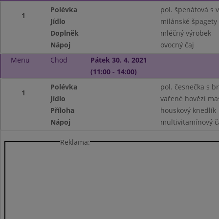
Polévka
pol. špenátová s v
1
Jídlo
milánské špagety
Doplněk
mléčný výrobek
Nápoj
ovocný čaj
Menu
Chod
Pátek 30. 4. 2021
(11:00 - 14:00)
Polévka
pol. česnečka s 
1
Jídlo
vařené hovězí ma
Příloha
houskový knedlík
Nápoj
multivitamínový č
Reklama: