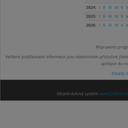
2024:
I
II
III
IV
V
V
2025:
I
II
III
IV
V
V
2026:
I
II
III
IV
V
V
Připraveno progr
Veškeré publikované informace jsou vlastnictvím příslušné jídel
aplikace do n
Zásady 
Objednávkový systém
www.jidelna.c