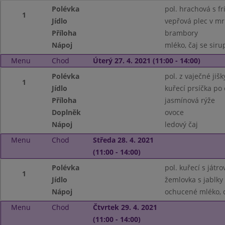
Polévka
pol. hrachová s f
1
Jídlo
vepřová plec v mr
Příloha
brambory
Nápoj
mléko, čaj se sir
Menu
Chod
Úterý 27. 4. 2021 (11:00 - 14:00)
Polévka
pol. z vaječné jiš
1
Jídlo
kuřecí prsíčka po
Příloha
jasmínová rýže
Doplněk
ovoce
Nápoj
ledový čaj
Menu
Chod
Středa 28. 4. 2021
(11:00 - 14:00)
Polévka
pol. kuřecí s játr
1
Jídlo
žemlovka s jablky
Nápoj
ochucené mléko, 
Menu
Chod
Čtvrtek 29. 4. 2021
(11:00 - 14:00)