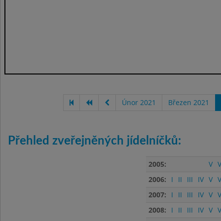
Únor 2021
Březen 2021
Přehled zveřejněných jídelníčků:
2005:
V
V
2006:
I
II
III
IV
V
V
2007:
I
II
III
IV
V
V
2008:
I
II
III
IV
V
V