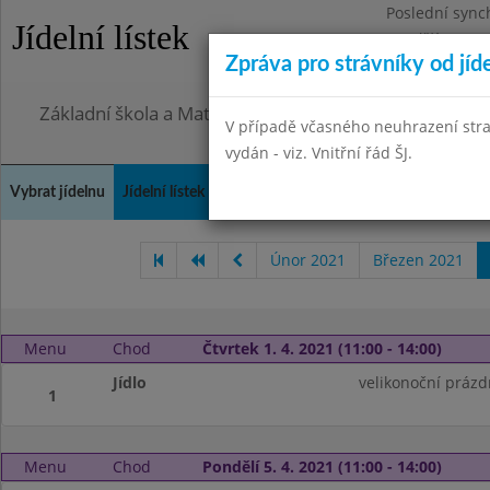
Poslední sync
Jídelní lístek
Pondělí 27.7.2
Zpráva pro strávníky od jíd
Omezení obje
Základní škola a Mateřská škola, Praha 4, Ohradní 49
V případě včasného neuhrazení str
vydán - viz. Vnitřní řád ŠJ.
Vybrat jídelnu
Jídelní lístek
Historie
Kontakty a informace
Doch
Únor 2021
Březen 2021
Menu
Chod
Čtvrtek 1. 4. 2021 (11:00 - 14:00)
Jídlo
velikonoční prázd
1
Menu
Chod
Pondělí 5. 4. 2021 (11:00 - 14:00)