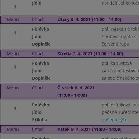
Jídlo
Pondělí velikonoč
1
Menu
Chod
Úterý 6. 4. 2021 (11:00 - 14:00)
Polévka
pol. rajská s dro
1
Jídlo
houbové rizoto se
Doplněk
červená řepa
Menu
Chod
Středa 7. 4. 2021 (11:00 - 14:00)
Polévka
pol. kapustová
1
Jídlo
zapečené těstovi
Doplněk
salát z čínského ze
Menu
Chod
Čtvrtek 8. 4. 2021
(11:00 - 14:00)
Polévka
pol. drůbková se 
1
Jídlo
pečené kuřecí st
Příloha
dušená rýže
Menu
Chod
Pátek 9. 4. 2021 (11:00 - 14:00)
Polévka
pol. z mletého m