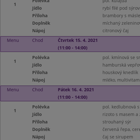
Polévka
pol. kulajda
1
Jídlo
rybí filé pod sýro
Příloha
brambory s másl
Doplněk
míchaný zeleninov
Nápoj
citronový čaj
Menu
Chod
Čtvrtek 15. 4. 2021
(11:00 - 14:00)
Polévka
pol. kmínová se
1
Jídlo
hamburská vepřov
Příloha
houskový knedlík
Nápoj
mléko, multivitam
Menu
Chod
Pátek 16. 4. 2021
(11:00 - 14:00)
Polévka
pol. kedlubnová 
1
Jídlo
rizoto s masem a 
Příloha
strouhaný sýr
Doplněk
červená řepa, cer
Nápoj
čaj se sirupem