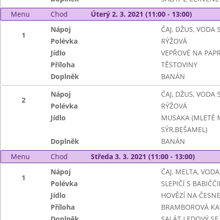
Menu
Chod
Úterý 2. 3. 2021 (11:00 - 13:00)
Nápoj
ČAJ, DŽUS, VODA
1
Polévka
RÝŽOVÁ
Jídlo
VEPŘOVÉ NA PAPR
Příloha
TĚSTOVINY
Doplněk
BANÁN
Nápoj
ČAJ, DŽUS, VODA
2
Polévka
RÝŽOVÁ
Jídlo
MUSAKA (MLETÉ M
SÝR,BEŠAMEL)
Doplněk
BANÁN
Menu
Chod
Středa 3. 3. 2021 (11:00 - 13:00)
Nápoj
ČAJ, MELTA, VODA
1
Polévka
SLEPIČÍ S BABIČ
Jídlo
HOVĚZÍ NA ČESN
Příloha
BRAMBOROVÁ KA
Doplněk
SALÁT LEDOVÝ SE