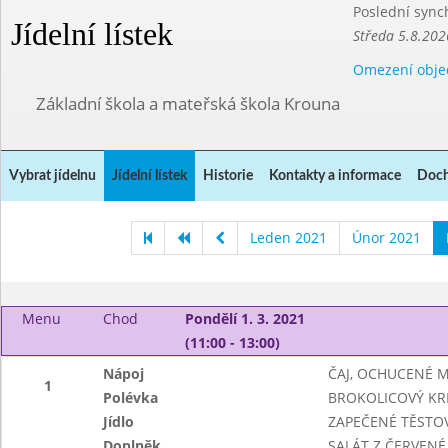
Poslední sync
Jídelní lístek
Středa 5.8.202
Omezení obje
Základní škola a mateřská škola Krouna
Vybrat jídelnu
Jídelní lístek
Historie
Kontakty a informace
Doch
Leden 2021
Únor 2021
Menu
Chod
Pondělí 1. 3. 2021
(11:00 - 13:00)
Nápoj
ČAJ, OCHUCENÉ 
1
Polévka
BROKOLICOVÝ K
Jídlo
ZAPEČENÉ TĚSTO
Doplněk
SALÁT Z ČERVENÉ 