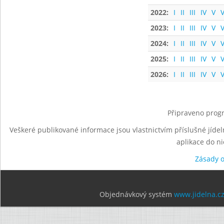
2022:
I
II
III
IV
V
V
2023:
I
II
III
IV
V
V
2024:
I
II
III
IV
V
V
2025:
I
II
III
IV
V
V
2026:
I
II
III
IV
V
V
Připraveno progr
Veškeré publikované informace jsou vlastnictvím příslušné jídel
aplikace do n
Zásady 
Objednávkový systém
www.jidelna.c