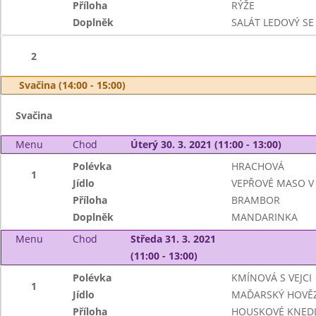
Příloha
RÝŽE
Doplněk
SALÁT LEDOVÝ SE
2
Svačina (14:00 - 15:00)
Svačina
Menu
Chod
Úterý 30. 3. 2021 (11:00 - 13:00)
Polévka
HRACHOVÁ
1
Jídlo
VEPŘOVÉ MASO V
Příloha
BRAMBOR
Doplněk
MANDARINKA
Menu
Chod
Středa 31. 3. 2021
(11:00 - 13:00)
Polévka
KMÍNOVÁ S VEJCI
1
Jídlo
MAĎARSKÝ HOVĚZ
Příloha
HOUSKOVÉ KNEDL