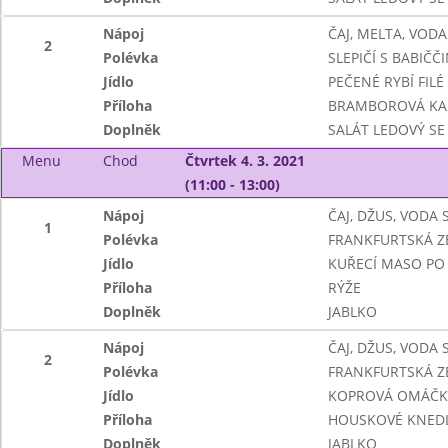
Nápoj
ČAJ, MELTA, VODA
2
Polévka
SLEPIČÍ S BABIČ
Jídlo
PEČENÉ RYBÍ FILÉ
Příloha
BRAMBOROVÁ KA
Doplněk
SALÁT LEDOVÝ SE
Menu
Chod
Čtvrtek 4. 3. 2021
(11:00 - 13:00)
Nápoj
ČAJ, DŽUS, VODA
1
Polévka
FRANKFURTSKÁ Z
Jídlo
KUŘECÍ MASO PO
Příloha
RÝŽE
Doplněk
JABLKO
Nápoj
ČAJ, DŽUS, VODA
2
Polévka
FRANKFURTSKÁ Z
Jídlo
KOPROVÁ OMÁČKA
Příloha
HOUSKOVÉ KNEDL
Doplněk
JABLKO