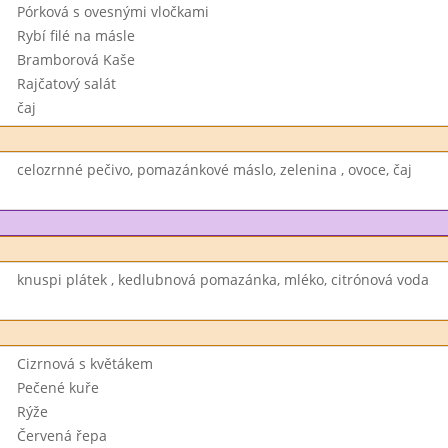
Pórková s ovesnými vločkami
Rybí filé na másle
Bramborová Kaše
Rajčatový salát
čaj
celozrnné pečivo, pomazánkové máslo, zelenina , ovoce, čaj
knuspi plátek , kedlubnová pomazánka, mléko, citrónová voda
Cizrnová s květákem
Pečené kuře
Rýže
Červená řepa