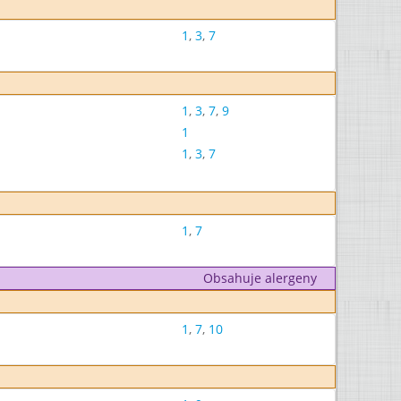
1
,
3
,
7
1
,
3
,
7
,
9
1
1
,
3
,
7
1
,
7
Obsahuje alergeny
1
,
7
,
10