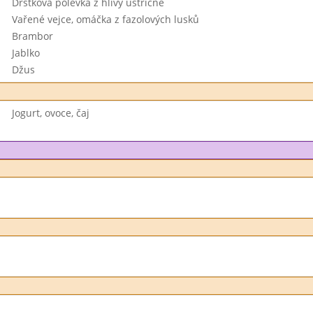
Dršťková polévka z hlívy ústřičné
Vařené vejce, omáčka z fazolových lusků
Brambor
Jablko
Džus
Jogurt, ovoce, čaj