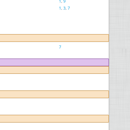
1
,
9
1
,
3
,
7
7