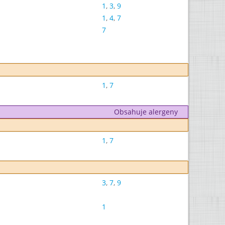
1
,
3
,
9
1
,
4
,
7
7
1
,
7
Obsahuje alergeny
1
,
7
3
,
7
,
9
1