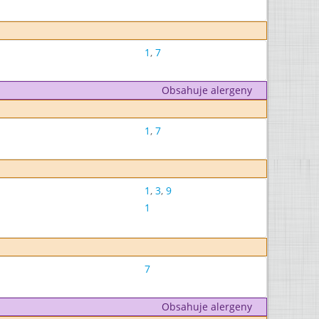
1
,
7
Obsahuje alergeny
1
,
7
1
,
3
,
9
1
7
Obsahuje alergeny