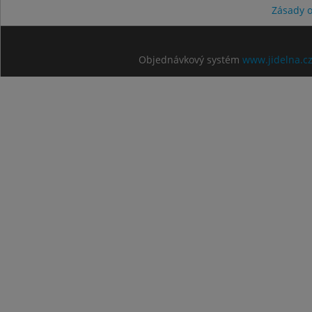
Zásady 
Objednávkový systém
www.jidelna.c