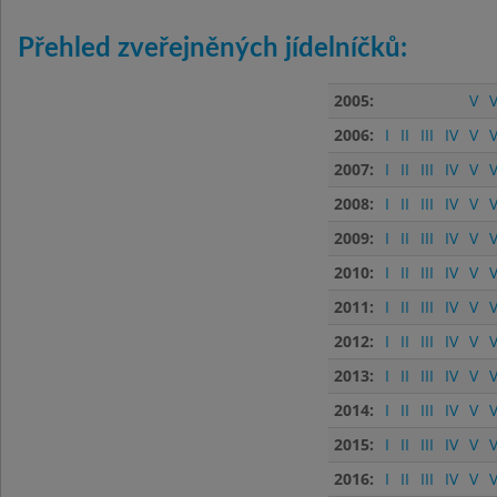
Přehled zveřejněných jídelníčků:
2005:
V
V
2006:
I
II
III
IV
V
V
2007:
I
II
III
IV
V
V
2008:
I
II
III
IV
V
V
2009:
I
II
III
IV
V
V
2010:
I
II
III
IV
V
V
2011:
I
II
III
IV
V
V
2012:
I
II
III
IV
V
V
2013:
I
II
III
IV
V
V
2014:
I
II
III
IV
V
V
2015:
I
II
III
IV
V
V
2016:
I
II
III
IV
V
V