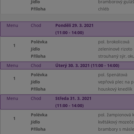
Jídlo
bramborový gulá
Příloha
chléb
Menu
Chod
Pondělí 29. 3. 2021
(11:00 - 14:00)
Polévka
pol. brokolicová
1
Jídlo
zeleninové rizoto
Příloha
strouhaný sýr, ok
Menu
Chod
Úterý 30. 3. 2021 (11:00 - 14:00)
Polévka
pol. špenátová
1
Jídlo
vepřová plec na p
Příloha
houskový knedlík
Menu
Chod
Středa 31. 3. 2021
(11:00 - 14:00)
Polévka
pol. žampionová 
1
Jídlo
květákový mozeček
Příloha
brambory s másl