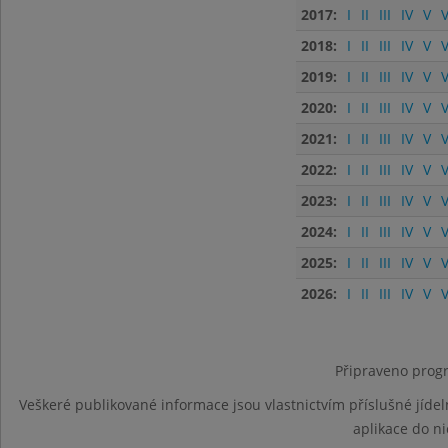
2017:
I
II
III
IV
V
V
2018:
I
II
III
IV
V
V
2019:
I
II
III
IV
V
V
2020:
I
II
III
IV
V
V
2021:
I
II
III
IV
V
V
2022:
I
II
III
IV
V
V
2023:
I
II
III
IV
V
V
2024:
I
II
III
IV
V
V
2025:
I
II
III
IV
V
V
2026:
I
II
III
IV
V
V
Připraveno progr
Veškeré publikované informace jsou vlastnictvím příslušné jídel
aplikace do n