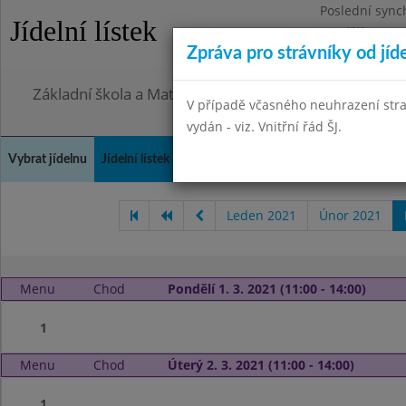
Poslední sync
Jídelní lístek
Pondělí 27.7.2
Zpráva pro strávníky od jíd
Omezení obje
Základní škola a Mateřská škola, Praha 4, Ohradní 49
V případě včasného neuhrazení str
vydán - viz. Vnitřní řád ŠJ.
Vybrat jídelnu
Jídelní lístek
Historie
Kontakty a informace
Doch
Leden 2021
Únor 2021
Menu
Chod
Pondělí 1. 3. 2021 (11:00 - 14:00)
1
Menu
Chod
Úterý 2. 3. 2021 (11:00 - 14:00)
1