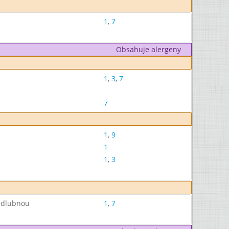
1
,
7
Obsahuje alergeny
1
,
3
,
7
7
1
,
9
1
1
,
3
kedlubnou
1
,
7