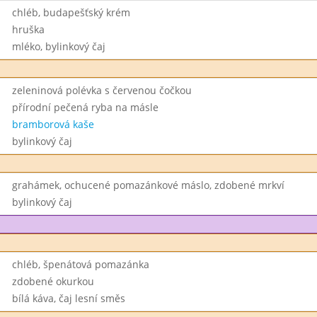
chléb, budapešťský krém
hruška
mléko, bylinkový čaj
zeleninová polévka s červenou čočkou
přírodní pečená ryba na másle
bramborová kaše
bylinkový čaj
grahámek, ochucené pomazánkové máslo, zdobené mrkví
bylinkový čaj
chléb, špenátová pomazánka
zdobené okurkou
bílá káva, čaj lesní směs