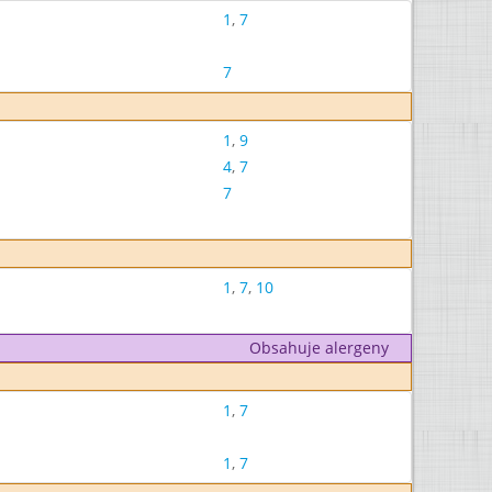
1
,
7
7
1
,
9
4
,
7
7
1
,
7
,
10
Obsahuje alergeny
1
,
7
1
,
7