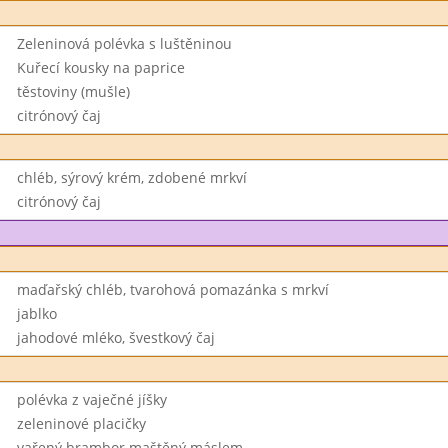
Zeleninová polévka s luštěninou
Kuřecí kousky na paprice
těstoviny (mušle)
citrónový čaj
chléb, sýrový krém, zdobené mrkví
citrónový čaj
maďařský chléb, tvarohová pomazánka s mrkví
jablko
jahodové mléko, švestkový čaj
polévka z vaječné jíšky
zeleninové placičky
vařený brambor maštěný máslem