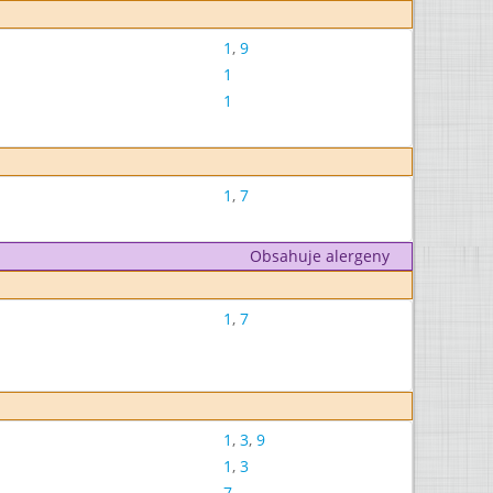
1
,
9
1
1
1
,
7
Obsahuje alergeny
1
,
7
1
,
3
,
9
1
,
3
7