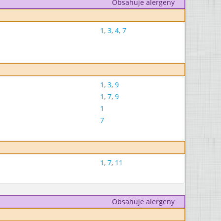
Obsahuje alergeny
1
,
3
,
4
,
7
1
,
3
,
9
1
,
7
,
9
1
7
1
,
7
,
11
Obsahuje alergeny