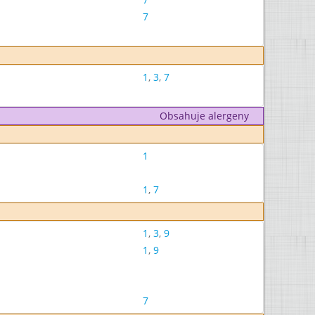
7
1
,
3
,
7
Obsahuje alergeny
1
1
,
7
1
,
3
,
9
1
,
9
7