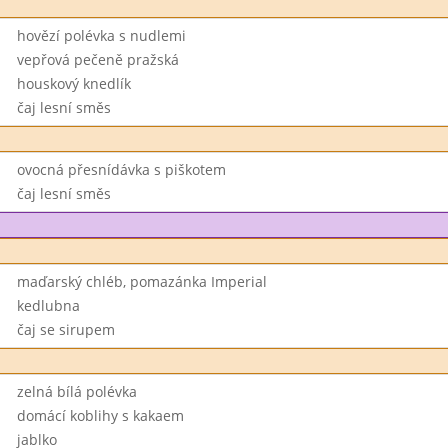
hovězí polévka s nudlemi
vepřová pečeně pražská
houskový knedlík
čaj lesní směs
ovocná přesnídávka s piškotem
čaj lesní směs
maďarský chléb, pomazánka Imperial
kedlubna
čaj se sirupem
zelná bílá polévka
domácí koblihy s kakaem
jablko