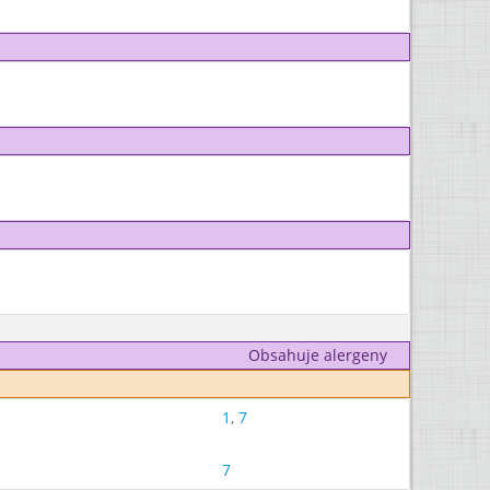
Obsahuje alergeny
1
,
7
7