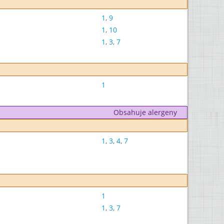
1
,
9
1
,
10
1
,
3
,
7
1
Obsahuje alergeny
1
,
3
,
4
,
7
1
1
,
3
,
7