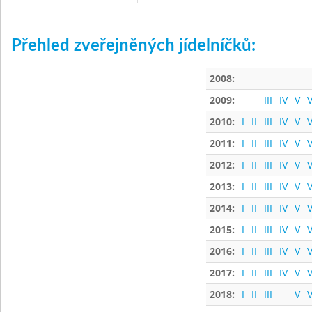
Přehled zveřejněných jídelníčků:
2008:
2009:
III
IV
V
V
2010:
I
II
III
IV
V
V
2011:
I
II
III
IV
V
V
2012:
I
II
III
IV
V
V
2013:
I
II
III
IV
V
V
2014:
I
II
III
IV
V
V
2015:
I
II
III
IV
V
V
2016:
I
II
III
IV
V
V
2017:
I
II
III
IV
V
V
2018:
I
II
III
V
V