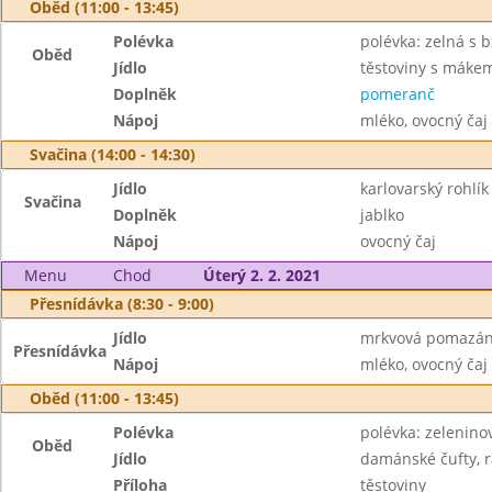
Oběd (11:00 - 13:45)
Polévka
polévka: zelná s
Oběd
Jídlo
těstoviny s máke
Doplněk
pomeranč
Nápoj
mléko, ovocný čaj
Svačina (14:00 - 14:30)
Jídlo
karlovarský rohlí
Svačina
Doplněk
jablko
Nápoj
ovocný čaj
Menu
Chod
Úterý 2. 2. 2021
Přesnídávka (8:30 - 9:00)
Jídlo
mrkvová pomazán
Přesnídávka
Nápoj
mléko, ovocný čaj
Oběd (11:00 - 13:45)
Polévka
polévka: zeleninov
Oběd
Jídlo
damánské čufty, 
Příloha
těstoviny