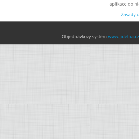
aplikace do n
Zásady 
Objednávkový systém
www.jidelna.c