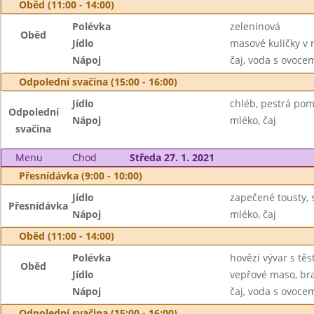
Oběd (11:00 - 14:00)
Polévka
zeleninová
Oběd
Jídlo
masové kuličky v 
Nápoj
čaj, voda s ovoc
Odpolední svačina (15:00 - 16:00)
Jídlo
chléb, pestrá po
Odpolední
Nápoj
mléko, čaj
svačina
Menu
Chod
Středa 27. 1. 2021
Přesnídávka (9:00 - 10:00)
Jídlo
zapečené tousty, 
Přesnídávka
Nápoj
mléko, čaj
Oběd (11:00 - 14:00)
Polévka
hovězí vývar s tě
Oběd
Jídlo
vepřové maso, br
Nápoj
čaj, voda s ovoc
Odpolední svačina (15:00 - 16:00)