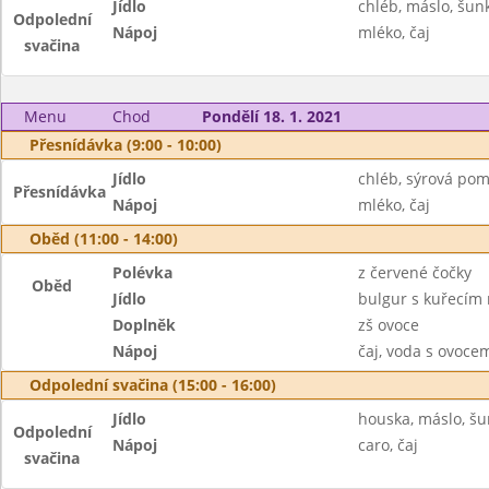
Jídlo
chléb, máslo, šun
Odpolední
Nápoj
mléko, čaj
svačina
Menu
Chod
Pondělí 18. 1. 2021
Přesnídávka (9:00 - 10:00)
Jídlo
chléb, sýrová po
Přesnídávka
Nápoj
mléko, čaj
Oběd (11:00 - 14:00)
Polévka
z červené čočky
Oběd
Jídlo
bulgur s kuřecí
Doplněk
zš ovoce
Nápoj
čaj, voda s ovoc
Odpolední svačina (15:00 - 16:00)
Jídlo
houska, máslo, šu
Odpolední
Nápoj
caro, čaj
svačina