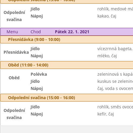
Jídlo
rohlík, medové má
Odpolední
Nápoj
kakao, čaj
svačina
Menu
Chod
Pátek 22. 1. 2021
Přesnídávka (9:00 - 10:00)
Jídlo
vícezrnná bageta
Přesnídávka
Nápoj
mléko, čaj
Oběd (11:00 - 14:00)
Polévka
zeleninová s kap
Oběd
Jídlo
kuskus se zeleni
Nápoj
čaj, voda s ovoc
Odpolední svačina (15:00 - 16:00)
Jídlo
rohlík, směs ovoc
Odpolední
Nápoj
kefír, čaj
svačina