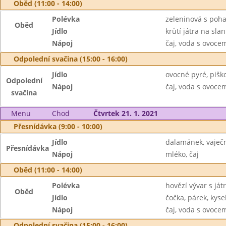
Oběd (11:00 - 14:00)
Polévka
zeleninová s poh
Oběd
Jídlo
krůtí játra na slan
Nápoj
čaj, voda s ovoc
Odpolední svačina (15:00 - 16:00)
Jídlo
ovocné pyré, pišk
Odpolední
Nápoj
čaj, voda s ovoc
svačina
Menu
Chod
Čtvrtek 21. 1. 2021
Přesnídávka (9:00 - 10:00)
Jídlo
dalamánek, vaječ
Přesnídávka
Nápoj
mléko, čaj
Oběd (11:00 - 14:00)
Polévka
hovězí vývar s já
Oběd
Jídlo
čočka, párek, kyse
Nápoj
čaj, voda s ovoc
Odpolední svačina (15:00 - 16:00)