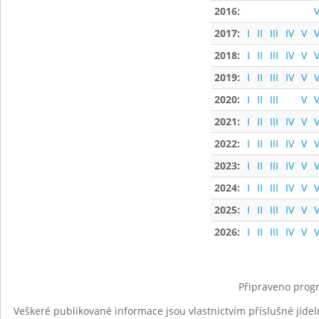
2016:
V
2017:
I
II
III
IV
V
V
2018:
I
II
III
IV
V
V
2019:
I
II
III
IV
V
V
2020:
I
II
III
V
V
2021:
I
II
III
IV
V
V
2022:
I
II
III
IV
V
V
2023:
I
II
III
IV
V
V
2024:
I
II
III
IV
V
V
2025:
I
II
III
IV
V
V
2026:
I
II
III
IV
V
V
Připraveno progr
Veškeré publikované informace jsou vlastnictvím příslušné jídel