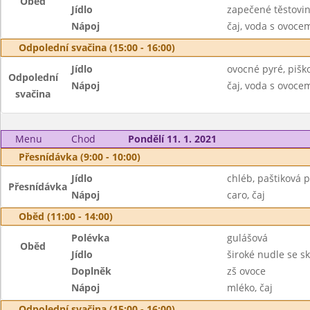
Oběd
Jídlo
zapečené těstovin
Nápoj
čaj, voda s ovoc
Odpolední svačina (15:00 - 16:00)
Jídlo
ovocné pyré, pišk
Odpolední
Nápoj
čaj, voda s ovoc
svačina
Menu
Chod
Pondělí 11. 1. 2021
Přesnídávka (9:00 - 10:00)
Jídlo
chléb, paštiková 
Přesnídávka
Nápoj
caro, čaj
Oběd (11:00 - 14:00)
Polévka
gulášová
Oběd
Jídlo
široké nudle se sk
Doplněk
zš ovoce
Nápoj
mléko, čaj
Odpolední svačina (15:00 - 16:00)