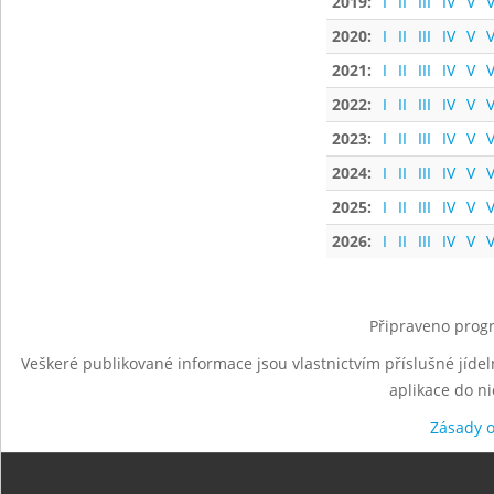
2019:
I
II
III
IV
V
V
2020:
I
II
III
IV
V
V
2021:
I
II
III
IV
V
V
2022:
I
II
III
IV
V
V
2023:
I
II
III
IV
V
V
2024:
I
II
III
IV
V
V
2025:
I
II
III
IV
V
V
2026:
I
II
III
IV
V
V
Připraveno progr
Veškeré publikované informace jsou vlastnictvím příslušné jídel
aplikace do n
Zásady 