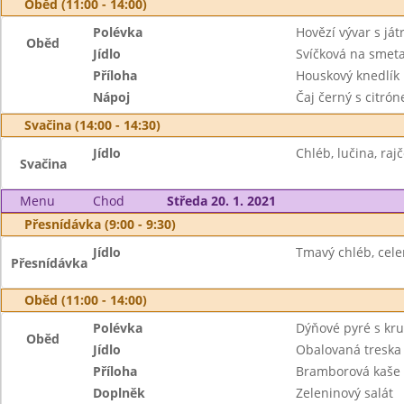
Oběd (11:00 - 14:00)
Polévka
Hovězí vývar s ját
Oběd
Jídlo
Svíčková na smet
Příloha
Houskový knedlík
Nápoj
Čaj černý s citró
Svačina (14:00 - 14:30)
Jídlo
Chléb, lučina, rajč
Svačina
Menu
Chod
Středa 20. 1. 2021
Přesnídávka (9:00 - 9:30)
Jídlo
Tmavý chléb, cel
Přesnídávka
Oběd (11:00 - 14:00)
Polévka
Dýňové pyré s kr
Oběd
Jídlo
Obalovaná treska 
Příloha
Bramborová kaše
Doplněk
Zeleninový salát