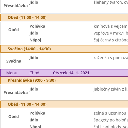
Jídlo
šlehaný tvaroh, ov
Přesnídávka
Oběd (11:00 - 14:00)
Polévka
kmínová s vejcem
Oběd
Jídlo
vepřové v mrkvi,
Nápoj
čaj černý s citró
Svačina (14:00 - 14:30)
Jídlo
raženka s pomazá
Svačina
Menu
Chod
Čtvrtek 14. 1. 2021
Přesnídávka (9:00 - 9:30)
Jídlo
jablečný závin z l
Přesnídávka
Oběd (11:00 - 14:00)
Polévka
zelná s uzeninou
Oběd
Jídlo
špagety po boloňs
Nápoj
čaj lesní plody, v