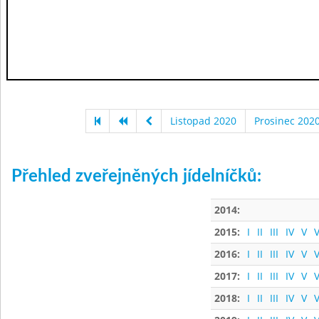
Listopad 2020
Prosinec 202
Přehled zveřejněných jídelníčků:
2014:
2015:
I
II
III
IV
V
V
2016:
I
II
III
IV
V
V
2017:
I
II
III
IV
V
V
2018:
I
II
III
IV
V
V