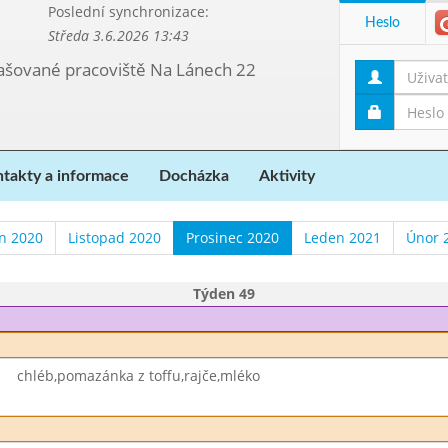
Poslední synchronizace:
Heslo
Středa 3.6.2026 13:43
etašované pracoviště Na Lánech 22
takty a informace
Docházka
Aktivity
en 2020
Listopad 2020
Prosinec 2020
Leden 2021
Únor 
Týden 49
chléb,pomazánka z toffu,rajče,mléko