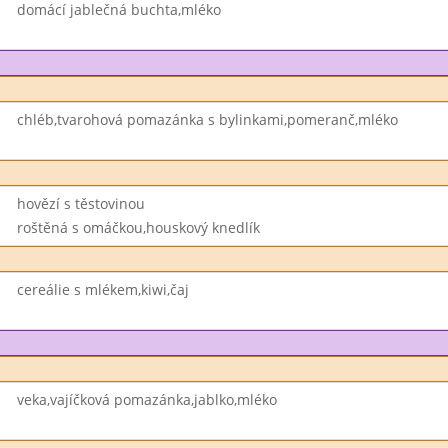
domácí jablečná buchta,mléko
chléb,tvarohová pomazánka s bylinkami,pomeranč,mléko
hovězí s těstovinou
roštěná s omáčkou,houskový knedlík
cereálie s mlékem,kiwi,čaj
veka,vajíčková pomazánka,jablko,mléko