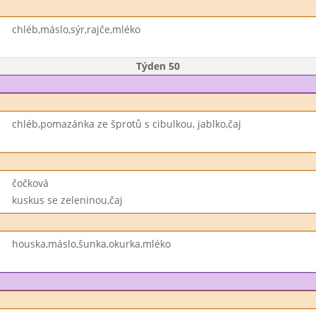
chléb,máslo,sýr,rajče,mléko
Týden 50
chléb,pomazánka ze šprotů s cibulkou, jablko,čaj
čočková
kuskus se zeleninou,čaj
houska,máslo,šunka,okurka,mléko