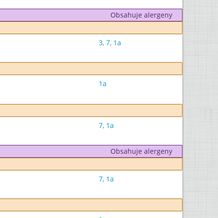
Obsahuje alergeny
3
,
7
,
1a
1a
7
,
1a
Obsahuje alergeny
7
,
1a