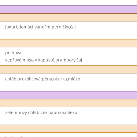
jogurt,domácí vánoční perníčky,čaj
pórková
vepřové maso v kapustě,brambory,čaj
chléb,brokolicová pěna,okurka,mléko
zeleninový chlebíček,paprika,mléko