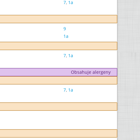
7
,
1a
9
1a
7
,
1a
Obsahuje alergeny
7
,
1a