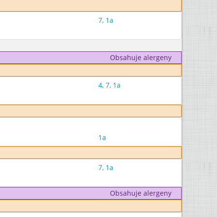
7
,
1a
Obsahuje alergeny
4
,
7
,
1a
1a
7
,
1a
Obsahuje alergeny