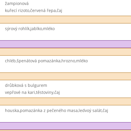
žampionová
kuřecí rizoto,červená řepa,čaj
sýrový rohlík,jablko,mléko
chléb,špenátová pomazánka,hrozno,mléko
drůbková s bulgurem
vepřové na kari,těstoviny,čaj
houska,pomazánka z pečeného masa,ledvoý salát,čaj