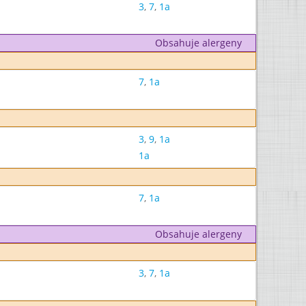
3
,
7
,
1a
Obsahuje alergeny
7
,
1a
3
,
9
,
1a
1a
7
,
1a
Obsahuje alergeny
3
,
7
,
1a