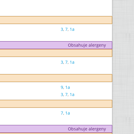
3
,
7
,
1a
Obsahuje alergeny
3
,
7
,
1a
9
,
1a
3
,
7
,
1a
7
,
1a
Obsahuje alergeny