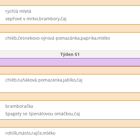
rychlá mletá
vepřové v mrkvi,brambory,čaj
chléb,česnekovo-sýrová pomazánka,paprika,mléko
Týden 51
chléb,tuňáková pomazánka,jablko,čaj
bramboračka
špagety se špenátovou omáčkou,čaj
rohlík,máslo,rajče,mléko