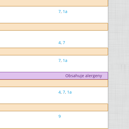
7
,
1a
4
,
7
7
,
1a
Obsahuje alergeny
4
,
7
,
1a
9