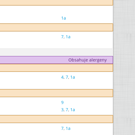
1a
7
,
1a
Obsahuje alergeny
4
,
7
,
1a
9
3
,
7
,
1a
7
,
1a