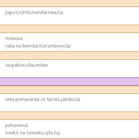
jogurt,rohlík,mandarinka,čaj
mrkvová
ryba na bylinkách,brambory,čaj
loupák,hruška,mléko
veka,pomazánka ze šprotů,jablko,čaj
pohanková
hovězí na česneku,rýže,čaj