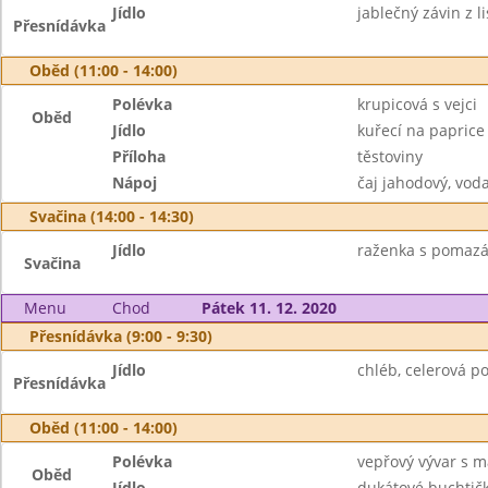
Jídlo
jablečný závin z l
Přesnídávka
Oběd (11:00 - 14:00)
Polévka
krupicová s vejci
Oběd
Jídlo
kuřecí na paprice
Příloha
těstoviny
Nápoj
čaj jahodový, vod
Svačina (14:00 - 14:30)
Jídlo
raženka s pomazá
Svačina
Menu
Chod
Pátek 11. 12. 2020
Přesnídávka (9:00 - 9:30)
Jídlo
chléb, celerová po
Přesnídávka
Oběd (11:00 - 14:00)
Polévka
vepřový vývar s 
Oběd
Jídlo
dukátové buchtič