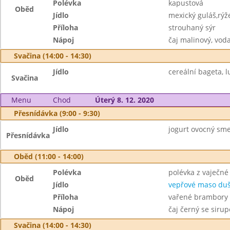
Polévka
kapustová
Oběd
Jídlo
mexický guláš,rýž
Příloha
strouhaný sýr
Nápoj
čaj malinový, vod
Svačina (14:00 - 14:30)
Jídlo
cereální bageta, lu
Svačina
Menu
Chod
Úterý 8. 12. 2020
Přesnídávka (9:00 - 9:30)
Jídlo
jogurt ovocný smet
Přesnídávka
Oběd (11:00 - 14:00)
Polévka
polévka z vaječné 
Oběd
Jídlo
vepřové maso duš
Příloha
vařené brambory
Nápoj
čaj černý se siru
Svačina (14:00 - 14:30)