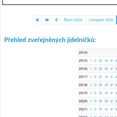
Říjen 2020
Listopad 2020
Přehled zveřejněných jídelníčků:
2014:
2015:
I
II
III
IV
V
V
2016:
I
II
III
IV
V
V
2017:
I
II
III
IV
V
V
2018:
I
II
III
IV
V
V
2019:
I
II
III
IV
V
V
2020:
I
II
III
IV
V
V
2021:
I
II
III
IV
V
V