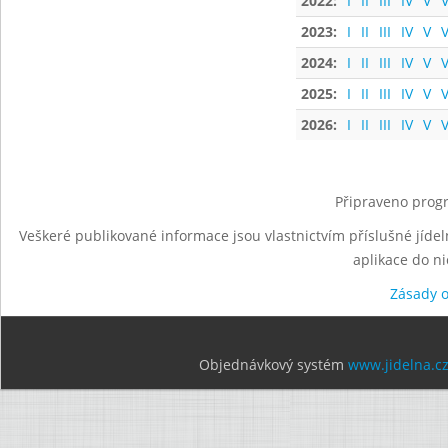
2022:
I
II
III
IV
V
V
2023:
I
II
III
IV
V
V
2024:
I
II
III
IV
V
V
2025:
I
II
III
IV
V
V
2026:
I
II
III
IV
V
V
Připraveno progr
Veškeré publikované informace jsou vlastnictvím příslušné jídel
aplikace do n
Zásady 
Objednávkový systém
www.jidelna.c