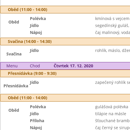
Oběd (11:00 - 14:00)
Polévka
kmínová s vejcem
Oběd
Jídlo
segedínský guláš,
Nápoj
čaj malinový, vod
Svačina (14:00 - 14:30)
Jídlo
rohlík, máslo, dže
Svačina
Menu
Chod
Čtvrtek 17. 12. 2020
Přesnídávka (9:00 - 9:30)
Jídlo
zapečený rohlík se
Přesnídávka
Oběd (11:00 - 14:00)
Polévka
gulášová polévka
Oběd
Jídlo
tilápie na másle
Příloha
šťouchané brambor
Nápoj
čaj černý se siru