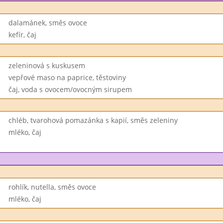
dalamánek, směs ovoce
kefír, čaj
zeleninová s kuskusem
vepřové maso na paprice, těstoviny
čaj, voda s ovocem/ovocným sirupem
chléb, tvarohová pomazánka s kapií, směs zeleniny
mléko, čaj
rohlík, nutella, směs ovoce
mléko, čaj