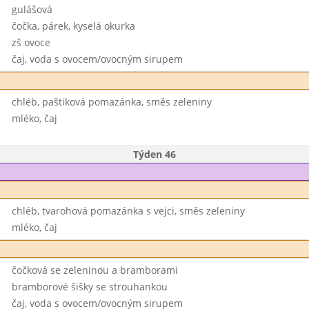
gulášová
čočka, párek, kyselá okurka
zš ovoce
čaj, voda s ovocem/ovocným sirupem
chléb, paštiková pomazánka, směs zeleniny
mléko, čaj
Týden 46
chléb, tvarohová pomazánka s vejci, směs zeleniny
mléko, čaj
čočková se zeleninou a bramborami
bramborové šišky se strouhankou
čaj, voda s ovocem/ovocným sirupem