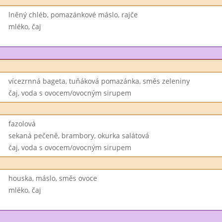
lněný chléb, pomazánkové máslo, rajče
mléko, čaj
vícezrnná bageta, tuňáková pomazánka, směs zeleniny
čaj, voda s ovocem/ovocným sirupem
fazolová
sekaná pečeně, brambory, okurka salátová
čaj, voda s ovocem/ovocným sirupem
houska, máslo, směs ovoce
mléko, čaj