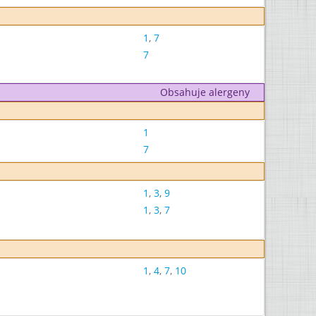
1
,
7
7
Obsahuje alergeny
1
7
1
,
3
,
9
1
,
3
,
7
1
,
4
,
7
,
10