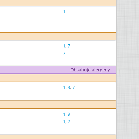
1
1
,
7
7
Obsahuje alergeny
1
,
3
,
7
1
,
9
1
,
7