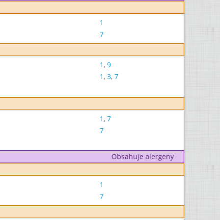
1
7
1
,
9
1
,
3
,
7
1
,
7
7
Obsahuje alergeny
1
7