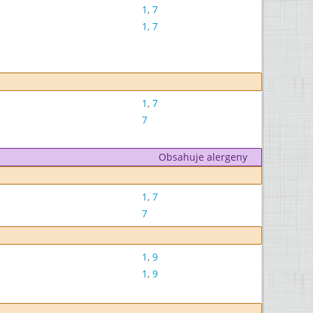
1
,
7
1
,
7
1
,
7
7
Obsahuje alergeny
1
,
7
7
1
,
9
1
,
9