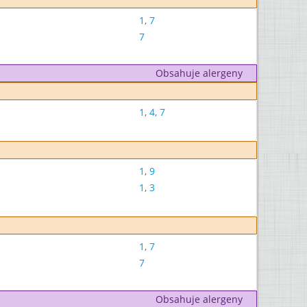
1
,
7
7
Obsahuje alergeny
1
,
4
,
7
1
,
9
1
,
3
1
,
7
7
Obsahuje alergeny