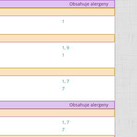
Obsahuje alergeny
1
1
,
9
1
1
,
7
7
Obsahuje alergeny
1
,
7
7