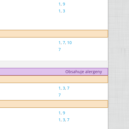
1
,
9
1
,
3
1
,
7
,
10
7
Obsahuje alergeny
1
,
3
,
7
7
1
,
9
1
,
3
,
7