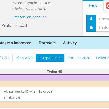
Poslední synchronizace:
Heslo
Středa 5.8.2026 16:16
Omezení objednávek
s Praha - západ
takty a informace
Docházka
Aktivity
í 2020
Říjen 2020
Listopad 2020
Prosinec 2020
Leden 
Týden 45
vícezrnné kuličky, směs ovoce
mléko, čaj