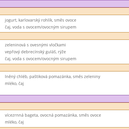
jogurt, karlovarský rohlík, směs ovoce
čaj, voda s ovocem/ovocným sirupem
zeleninová s ovesnými vločkami
vepřový debrecínský guláš, rýže
čaj, voda s ovocem/ovocným sirupem
lněný chléb, paštiková pomazánka, směs zeleniny
mléko, čaj
vícezrnná bageta, ovocná pomazánka, směs ovoce
mléko, čaj