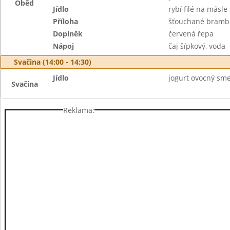
Oběd
Jídlo
rybí filé na másl
Příloha
šťouchané bramb
Doplněk
červená řepa
Nápoj
čaj šípkový, voda
Svačina (14:00 - 14:30)
Jídlo
jogurt ovocný smet
Svačina
Reklama: