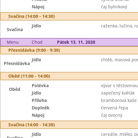
Nápoj
čaj bylinkový
Svačina (14:00 - 14:30)
Jídlo
raženka, lučina, ra
Svačina
Menu
Chod
Pátek 13. 11. 2020
Přesnídávka (9:00 - 9:30)
Jídlo
chléb, masová pom
Přesnídávka
Oběd (11:00 - 14:00)
Polévka
vývar s těstovinou
Oběd
Jídlo
zapečený květák
Příloha
bramborová kaše
Doplněk
červená řepa
Nápoj
čaj ovocný
Svačina (14:00 - 14:30)
Jídlo
cereálie, mléko, o
Svačina