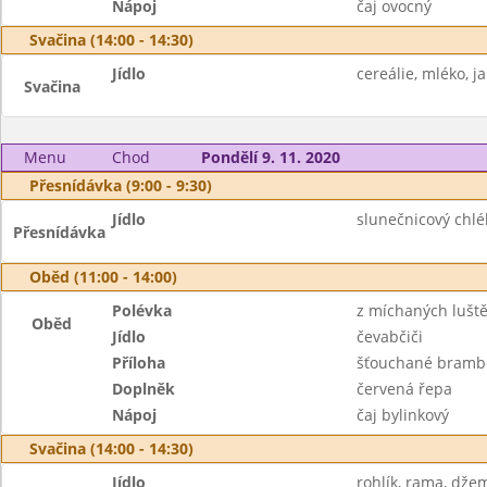
Nápoj
čaj ovocný
Svačina (14:00 - 14:30)
Jídlo
cereálie, mléko, j
Svačina
Menu
Chod
Pondělí 9. 11. 2020
Přesnídávka (9:00 - 9:30)
Jídlo
slunečnicový chlé
Přesnídávka
Oběd (11:00 - 14:00)
Polévka
z míchaných lušt
Oběd
Jídlo
čevabčiči
Příloha
šťouchané bramb
Doplněk
červená řepa
Nápoj
čaj bylinkový
Svačina (14:00 - 14:30)
Jídlo
rohlík, rama, džem