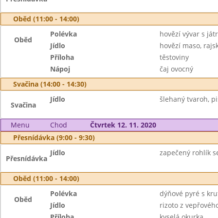
Oběd (11:00 - 14:00)
Polévka
hovězí vývar s ját
Oběd
Jídlo
hovězí maso, raj
Příloha
těstoviny
Nápoj
čaj ovocný
Svačina (14:00 - 14:30)
Jídlo
šlehaný tvaroh, piš
Svačina
Menu
Chod
Čtvrtek 12. 11. 2020
Přesnídávka (9:00 - 9:30)
Jídlo
zapečený rohlík se
Přesnídávka
Oběd (11:00 - 14:00)
Polévka
dýňové pyré s kru
Oběd
Jídlo
rizoto z vepřové
Příloha
kyselá okurka