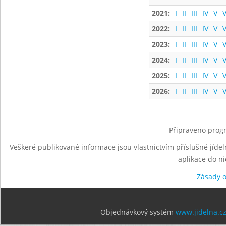
2021:
I
II
III
IV
V
V
2022:
I
II
III
IV
V
V
2023:
I
II
III
IV
V
V
2024:
I
II
III
IV
V
V
2025:
I
II
III
IV
V
V
2026:
I
II
III
IV
V
V
Připraveno progr
Veškeré publikované informace jsou vlastnictvím příslušné jídel
aplikace do n
Zásady 
Objednávkový systém
www.jidelna.c