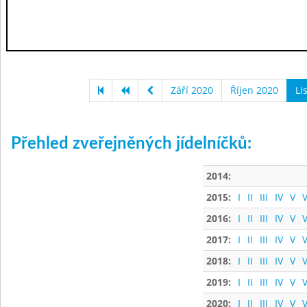
Září 2020
Říjen 2020
Li
Přehled zveřejněných jídelníčků:
2014:
2015:
I
II
III
IV
V
V
2016:
I
II
III
IV
V
V
2017:
I
II
III
IV
V
V
2018:
I
II
III
IV
V
V
2019:
I
II
III
IV
V
V
2020:
I
II
III
IV
V
V