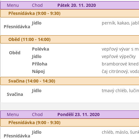
Menu
Chod
Pátek 20. 11. 2020
Přesnídávka (9:00 - 9:30)
Jídlo
perník, kakao, jab
Přesnídávka
Oběd (11:00 - 14:00)
Polévka
vepřový vývar s 
Oběd
Jídlo
vepřové výpečky
Příloha
bramborové knedlí
Nápoj
čaj citrónový, vod
Svačina (14:00 - 14:30)
Jídlo
tmavý chléb, lučin
Svačina
Menu
Chod
Pondělí 23. 11. 2020
Přesnídávka (9:00 - 9:30)
Jídlo
chléb, máslo, šunk
Přesnídávka