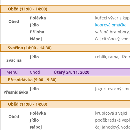
Oběd (11:00 - 14:00)
Polévka
kuřecí vývar s ka
Oběd
Jídlo
koprová omáčka
Příloha
vařené brambory,
Nápoj
čaj citrónový, vod
Svačina (14:00 - 14:30)
Jídlo
rohlík, rama, dže
Svačina
Menu
Chod
Úterý 24. 11. 2020
Přesnídávka (9:00 - 9:30)
Jídlo
jogurt ovocný smet
Přesnídávka
Oběd (11:00 - 14:00)
Polévka
krupicová s vejci
Oběd
Jídlo
poděbradské vepř
Nápoj
čaj jahodový, vod