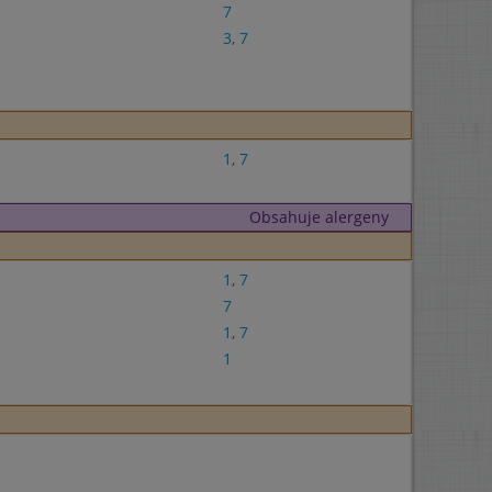
7
3
,
7
1
,
7
Obsahuje alergeny
1
,
7
7
1
,
7
1