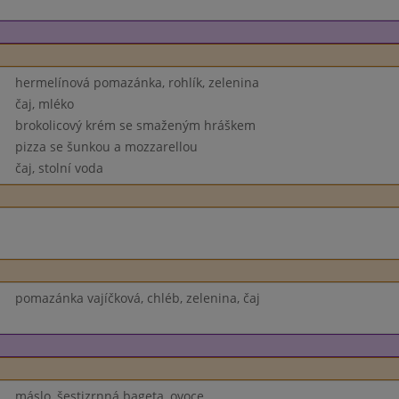
hermelínová pomazánka, rohlík, zelenina
čaj, mléko
brokolicový krém se smaženým hráškem
pizza se šunkou a mozzarellou
čaj, stolní voda
pomazánka vajíčková, chléb, zelenina, čaj
máslo, šestizrnná bageta, ovoce