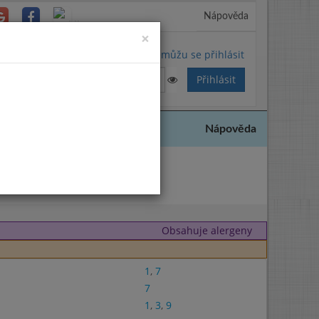
Nápověda
Close
×
Nemůžu se přihlásit
Nápověda
2021
Obsahuje alergeny
1
,
7
7
1
,
3
,
9