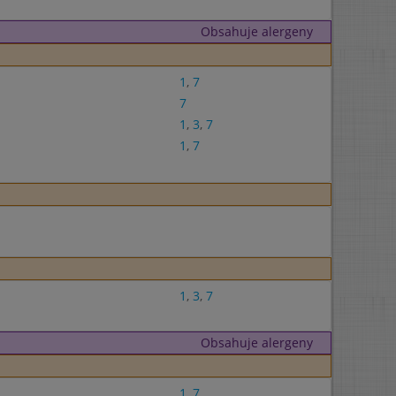
Obsahuje alergeny
1
,
7
7
1
,
3
,
7
1
,
7
1
,
3
,
7
Obsahuje alergeny
1
,
7