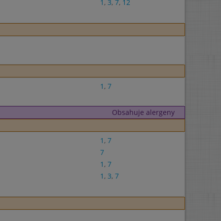
1
,
3
,
7
,
12
1
,
7
Obsahuje alergeny
1
,
7
7
1
,
7
1
,
3
,
7