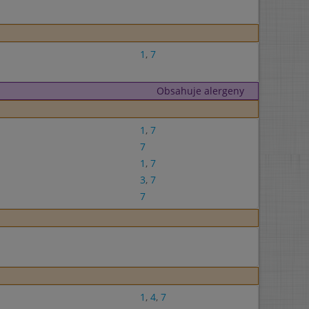
1
,
7
Obsahuje alergeny
1
,
7
7
1
,
7
3
,
7
7
1
,
4
,
7