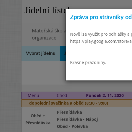
Jídelní lístek
Zpráva pro strávníky od 
Mateřská škola a Základní škola, Ostopovice
Nově lze využít pro odhlášky a p
organizace
https://play.google.com/store/a
Vybrat jídelnu
Jídelní lístek
Historie
Kon
Krásné prázdniny.
Zář
Menu
Chod
Pondělí 2. 11. 2020
dopolední svačinka a oběd (8:30 - 9:00)
Přesnídávka
Oběd +
Přesnídávka - Nápoj
Přesnídávka
Oběd - Polévka