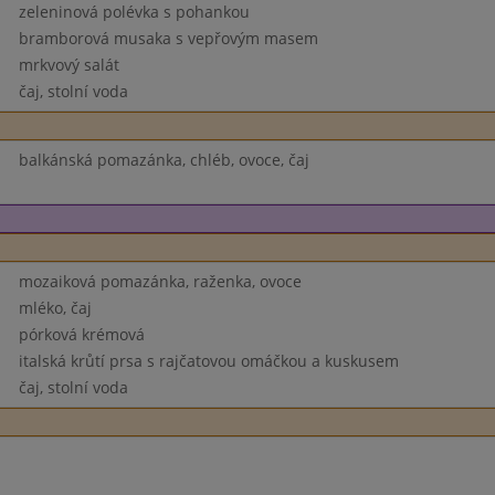
zeleninová polévka s pohankou
bramborová musaka s vepřovým masem
mrkvový salát
čaj, stolní voda
balkánská pomazánka, chléb, ovoce, čaj
mozaiková pomazánka, raženka, ovoce
mléko, čaj
pórková krémová
italská krůtí prsa s rajčatovou omáčkou a kuskusem
čaj, stolní voda