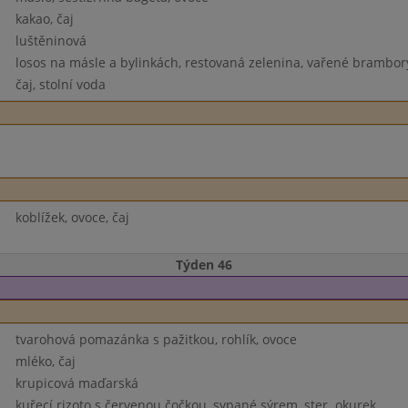
kakao, čaj
luštěninová
losos na másle a bylinkách, restovaná zelenina, vařené brambor
čaj, stolní voda
koblížek, ovoce, čaj
Týden 46
tvarohová pomazánka s pažitkou, rohlík, ovoce
mléko, čaj
krupicová maďarská
kuřecí rizoto s červenou čočkou, sypané sýrem, ster. okurek