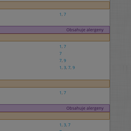
1
,
7
Obsahuje alergeny
1
,
7
7
7
,
9
1
,
3
,
7
,
9
1
,
7
Obsahuje alergeny
1
,
3
,
7