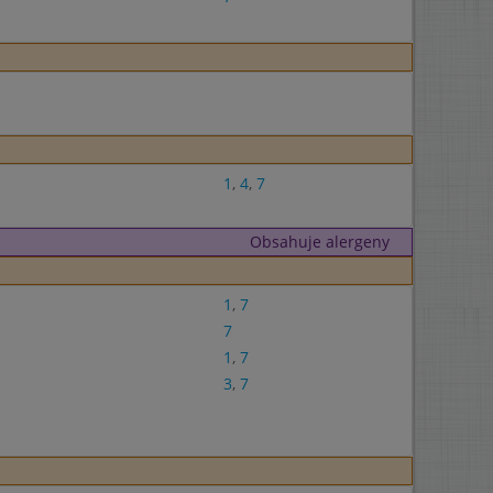
1
,
4
,
7
Obsahuje alergeny
1
,
7
7
1
,
7
3
,
7