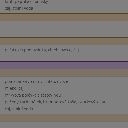
krůtí paprikáš, halušky
čaj, stolní voda
paštiková pomazánka, chléb, ovoce, čaj
pomazánka z cizrny, chléb, ovoce
mléko, čaj
mrkvová polévka s těstovinou
pečený karbenátek, bramborová kaše, okurkový salát
čaj, stolní voda