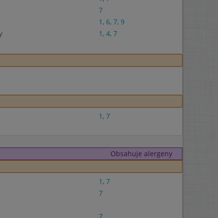
7
1
,
6
,
7
,
9
y
1
,
4
,
7
1
,
7
Obsahuje alergeny
1
,
7
7
7