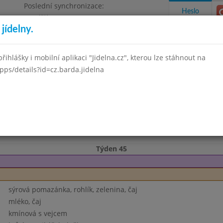
Poslední synchronizace:
Heslo
Pondělí 3.8.2026 12:03
jídelny.
Omezení objednávek
, okres Brno - venkov, příspěvková
řihlášky i mobilní aplikaci "Jidelna.cz", kterou lze stáhnout na
pps/details?id=cz.barda.jidelna
takty a informace
Docházka
Aktivity
í 2020
Říjen 2020
Listopad 2020
Prosinec 2020
Leden 
Týden 45
sýrová pomazánka, rohlík, zelenina, čaj
mléko, čaj
kmínová s vejcem