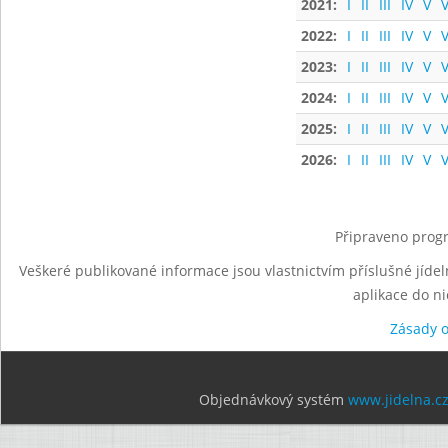
2021:
I
II
III
IV
V
V
2022:
I
II
III
IV
V
V
2023:
I
II
III
IV
V
V
2024:
I
II
III
IV
V
V
2025:
I
II
III
IV
V
V
2026:
I
II
III
IV
V
V
Připraveno progr
Veškeré publikované informace jsou vlastnictvím příslušné jídel
aplikace do n
Zásady 
Objednávkový systém
www.jidelna.c