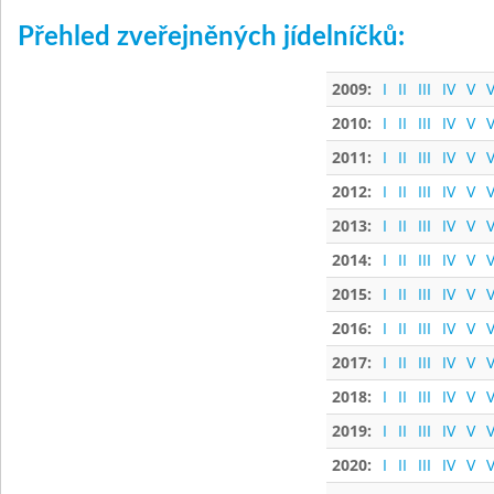
Přehled zveřejněných jídelníčků:
2009:
I
II
III
IV
V
V
2010:
I
II
III
IV
V
V
2011:
I
II
III
IV
V
V
2012:
I
II
III
IV
V
V
2013:
I
II
III
IV
V
V
2014:
I
II
III
IV
V
V
2015:
I
II
III
IV
V
V
2016:
I
II
III
IV
V
V
2017:
I
II
III
IV
V
V
2018:
I
II
III
IV
V
V
2019:
I
II
III
IV
V
V
2020:
I
II
III
IV
V
V