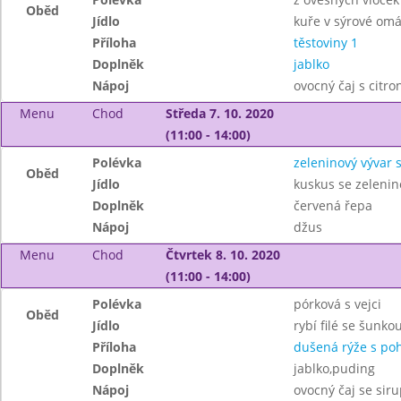
Oběd
Jídlo
kuře v sýrové om
Příloha
těstoviny 1
Doplněk
jablko
Nápoj
ovocný čaj s citr
Menu
Chod
Středa 7. 10. 2020
(11:00 - 14:00)
Polévka
zeleninový vývar 
Oběd
Jídlo
kuskus se zeleni
Doplněk
červená řepa
Nápoj
džus
Menu
Chod
Čtvrtek 8. 10. 2020
(11:00 - 14:00)
Polévka
pórková s vejci
Oběd
Jídlo
rybí filé se šunk
Příloha
dušená rýže s po
Doplněk
jablko,puding
Nápoj
ovocný čaj se sir