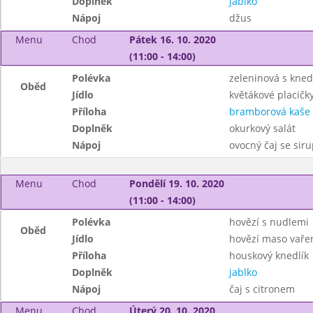
Doplněk
jablko
Nápoj
džus
Menu
Chod
Pátek 16. 10. 2020
(11:00 - 14:00)
Polévka
zeleninová s kned
Oběd
Jídlo
květákové placičk
Příloha
bramborová kaše
Doplněk
okurkový salát
Nápoj
ovocný čaj se sir
Menu
Chod
Pondělí 19. 10. 2020
(11:00 - 14:00)
Polévka
hovězí s nudlemi
Oběd
Jídlo
hovězí maso vaře
Příloha
houskový knedlík
Doplněk
jablko
Nápoj
čaj s citronem
Menu
Chod
Úterý 20. 10. 2020