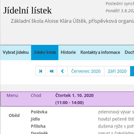
Poslední sync
Jídelní lístek
Pondělí 3.8.20
Základní škola Aloise Klára Úštěk, příspěvková organi
Vybrat jídelnu
Jídelní lístek
Historie
Kontakty a informace
Doch
Červenec 2020
Září 2020
Menu
Chod
Čtvrtek 1. 10. 2020
(11:00 - 14:00)
Polévka
zeleninový vývar 
Oběd
Jídlo
hovězí pečeně št
Příloha
dušená rýže s po
Doplněk
jogurt s čokoládo