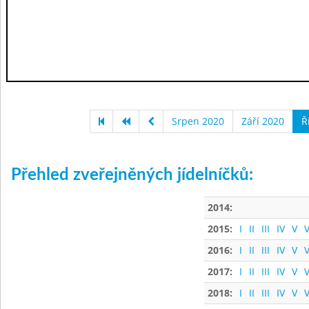
Srpen 2020
Září 2020
Ř
Přehled zveřejněných jídelníčků:
2014:
2015:
I
II
III
IV
V
V
2016:
I
II
III
IV
V
V
2017:
I
II
III
IV
V
V
2018:
I
II
III
IV
V
V