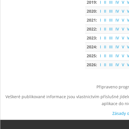
2019:
I
II
III
IV
V
V
2020:
I
II
III
IV
V
V
2021:
I
II
III
IV
V
V
2022:
I
II
III
IV
V
V
2023:
I
II
III
IV
V
V
2024:
I
II
III
IV
V
V
2025:
I
II
III
IV
V
V
2026:
I
II
III
IV
V
V
Připraveno progr
Veškeré publikované informace jsou vlastnictvím příslušné jídel
aplikace do n
Zásady 