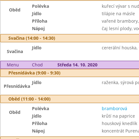
Polévka
kuřecí vývar s nu
Oběd
Jídlo
tilápie na másle
Příloha
vařené brambory,
Nápoj
čaj lesní plody, v
Svačina (14:00 - 14:30)
Jídlo
cererální houska, 
Svačina
Menu
Chod
Středa 14. 10. 2020
Přesnídávka (9:00 - 9:30)
Jídlo
raženka, sýrová p
Přesnídávka
Oběd (11:00 - 14:00)
Polévka
bramborová
Oběd
Jídlo
krůtí na paprice
Příloha
houskový knedlík
Nápoj
koncentrát Puren