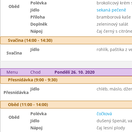
Polévka
brokolicový krém 
Oběd
Jídlo
sekaná pečeně
Příloha
bramborová kaše
Doplněk
zeleninový salát
Nápoj
čaj černý s citró
Svačina (14:00 - 14:30)
Jídlo
rohlík, paštika z v
Svačina
Menu
Chod
Pondělí 26. 10. 2020
Přesnídávka (9:00 - 9:30)
Jídlo
chléb, máslo, džem
Přesnídávka
Oběd (11:00 - 14:00)
Polévka
čočková
Oběd
Jídlo
dušený špenát, v
Nápoj
čaj lesní plody