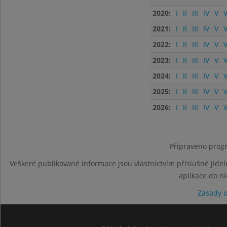
2020:
I
II
III
IV
V
V
2021:
I
II
III
IV
V
V
2022:
I
II
III
IV
V
V
2023:
I
II
III
IV
V
V
2024:
I
II
III
IV
V
V
2025:
I
II
III
IV
V
V
2026:
I
II
III
IV
V
V
Připraveno progr
Veškeré publikované informace jsou vlastnictvím příslušné jídel
aplikace do n
Zásady 