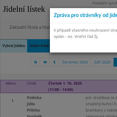
Poslední sync
Jídelní lístek
Pondělí 27.7.2
Zpráva pro strávníky od jíd
Omezení obje
Základní škola a Mateřská škola, Praha 4, Ohradní 49
V případě včasného neuhrazení str
vydán - viz. Vnitřní řád ŠJ.
Vybrat jídelnu
Jídelní lístek
Historie
Kontakty a informace
Doch
Červenec 2020
Září 2020
Menu
Chod
Čtvrtek 1. 10. 2020
(11:00 - 14:00)
Polévka
pol. drožďová se 
1
Jídlo
smažený kuřecí ří
Příloha
brambory s másl
Doplněk
zeleninová obloh