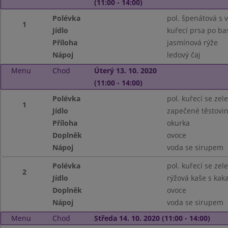
(11:00 - 14:00)
Polévka
pol. špenátová s v
1
Jídlo
kuřecí prsa po ba
Příloha
jasmínová rýže
Nápoj
ledový čaj
Menu
Chod
Úterý 13. 10. 2020
(11:00 - 14:00)
Polévka
pol. kuřecí se ze
1
Jídlo
zapečené těstovi
Příloha
okurka
Doplněk
ovoce
Nápoj
voda se sirupem
Polévka
pol. kuřecí se ze
2
Jídlo
rýžová kaše s ka
Doplněk
ovoce
Nápoj
voda se sirupem
Menu
Chod
Středa 14. 10. 2020 (11:00 - 14:00)