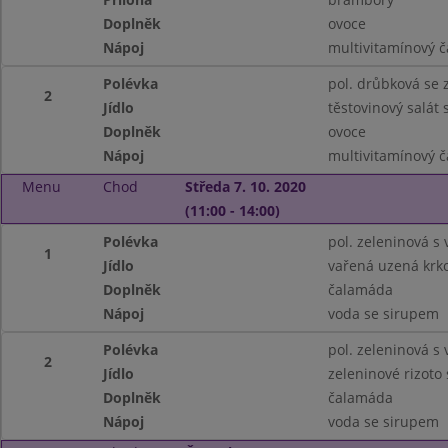
Doplněk
ovoce
Nápoj
multivitamínový č
Polévka
pol. drůbková se
2
Jídlo
těstovinový salát 
Doplněk
ovoce
Nápoj
multivitamínový č
Menu
Chod
Středa 7. 10. 2020
(11:00 - 14:00)
Polévka
pol. zeleninová s 
1
Jídlo
vařená uzená krko
Doplněk
čalamáda
Nápoj
voda se sirupem
Polévka
pol. zeleninová s 
2
Jídlo
zeleninové rizoto
Doplněk
čalamáda
Nápoj
voda se sirupem