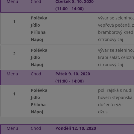
Menu
Chod
Čtvrtek 8. 10. 2020
(11:00 - 14:00)
Polévka
vývar se zelenino
1
Jídlo
vepřová pečeně, z
Příloha
bramborový knedl
Nápoj
citronový čaj
Polévka
vývar se zelenino
2
Jídlo
krabí salát, celoz
Nápoj
citronový čaj
Menu
Chod
Pátek 9. 10. 2020
(11:00 - 14:00)
Polévka
pol. rajská s nudl
1
Jídlo
hovězí štěpánská
Příloha
dušená rýže
Nápoj
džus
Menu
Chod
Pondělí 12. 10. 2020