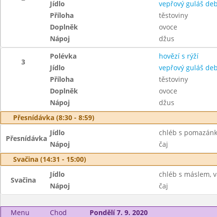
Jídlo
vepřový guláš deb
Příloha
těstoviny
Doplněk
ovoce
Nápoj
džus
Polévka
hovězí s rýží
3
Jídlo
vepřový guláš deb
Příloha
těstoviny
Doplněk
ovoce
Nápoj
džus
Přesnídávka (8:30 - 8:59)
Jídlo
chléb s pomazánk
Přesnídávka
Nápoj
čaj
Svačina (14:31 - 15:00)
Jídlo
chléb s máslem, v
Svačina
Nápoj
čaj
Menu
Chod
Pondělí 7. 9. 2020