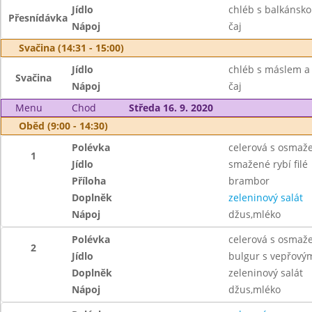
Jídlo
chléb s balkánsko
Přesnídávka
Nápoj
čaj
Svačina (14:31 - 15:00)
Jídlo
chléb s máslem 
Svačina
Nápoj
čaj
Menu
Chod
Středa 16. 9. 2020
Oběd (9:00 - 14:30)
Polévka
celerová s osmaž
1
Jídlo
smažené rybí filé
Příloha
brambor
Doplněk
zeleninový salát
Nápoj
džus,mléko
Polévka
celerová s osmaž
2
Jídlo
bulgur s vepřový
Doplněk
zeleninový salát
Nápoj
džus,mléko