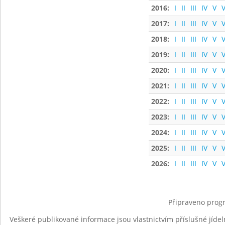
2016:
I
II
III
IV
V
V
2017:
I
II
III
IV
V
V
2018:
I
II
III
IV
V
V
2019:
I
II
III
IV
V
V
2020:
I
II
III
IV
V
V
2021:
I
II
III
IV
V
V
2022:
I
II
III
IV
V
V
2023:
I
II
III
IV
V
V
2024:
I
II
III
IV
V
V
2025:
I
II
III
IV
V
V
2026:
I
II
III
IV
V
V
Připraveno progr
Veškeré publikované informace jsou vlastnictvím příslušné jídel