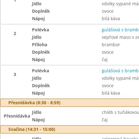
Jídlo
vdolky sypané m
Doplněk
ovoce
Nápoj
bílá káva
Polévka
gulášová s bram
2
Jídlo
vepřové maso v z
Příloha
brambor
Doplněk
ovoce
Nápoj
čaj
Polévka
gulášová s bram
3
Jídlo
vdolky sypané m
Doplněk
ovoce
Nápoj
bílá káva
Přesnídávka (8:30 - 8:59)
Jídlo
chléb s tuňákovo
Přesnídávka
Nápoj
čaj
Svačina (14:31 - 15:00)
Jídlo
celozrnná houska 