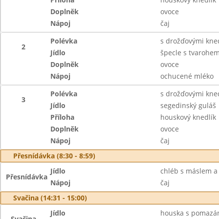
Doplněk
ovoce
Nápoj
čaj
Polévka
s drožďovými kned
2
Jídlo
špecle s tvarohe
Doplněk
ovoce
Nápoj
ochucené mléko
Polévka
s drožďovými kned
3
Jídlo
segedinský guláš
Příloha
houskový knedlík
Doplněk
ovoce
Nápoj
čaj
Přesnídávka (8:30 - 8:59)
Jídlo
chléb s máslem a
Přesnídávka
Nápoj
čaj
Svačina (14:31 - 15:00)
Jídlo
houska s pomazá
Svačina