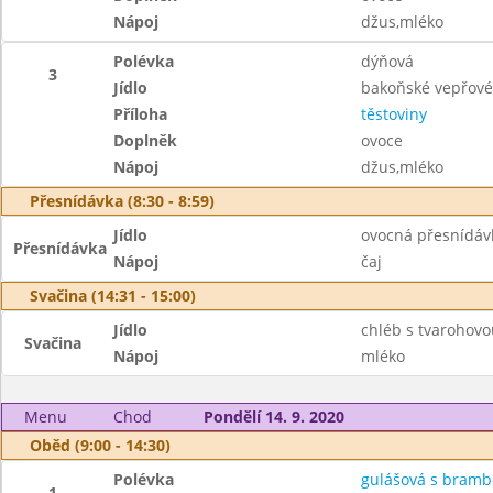
Nápoj
džus,mléko
Polévka
dýňová
3
Jídlo
bakoňské vepřové 
Příloha
těstoviny
Doplněk
ovoce
Nápoj
džus,mléko
Přesnídávka (8:30 - 8:59)
Jídlo
ovocná přesnídávk
Přesnídávka
Nápoj
čaj
Svačina (14:31 - 15:00)
Jídlo
chléb s tvarohov
Svačina
Nápoj
mléko
Menu
Chod
Pondělí 14. 9. 2020
Oběd (9:00 - 14:30)
Polévka
gulášová s bram
1