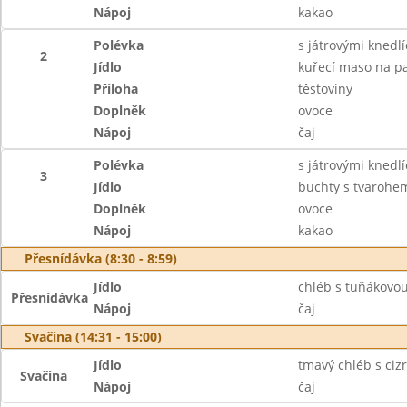
Nápoj
kakao
Polévka
s játrovými knedlí
2
Jídlo
kuřecí maso na p
Příloha
těstoviny
Doplněk
ovoce
Nápoj
čaj
Polévka
s játrovými knedlí
3
Jídlo
buchty s tvarohe
Doplněk
ovoce
Nápoj
kakao
Přesnídávka (8:30 - 8:59)
Jídlo
chléb s tuňákovo
Přesnídávka
Nápoj
čaj
Svačina (14:31 - 15:00)
Jídlo
tmavý chléb s ci
Svačina
Nápoj
čaj