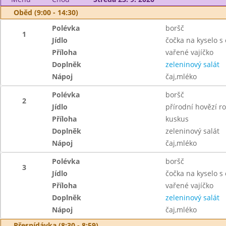
Oběd (9:00 - 14:30)
Polévka
boršč
1
Jídlo
čočka na kyselo s
Příloha
vařené vajíčko
Doplněk
zeleninový salát
Nápoj
čaj,mléko
Polévka
boršč
2
Jídlo
přírodní hovězí r
Příloha
kuskus
Doplněk
zeleninový salát
Nápoj
čaj,mléko
Polévka
boršč
3
Jídlo
čočka na kyselo s
Příloha
vařené vajíčko
Doplněk
zeleninový salát
Nápoj
čaj,mléko
Přesnídávka (8:30 - 8:59)