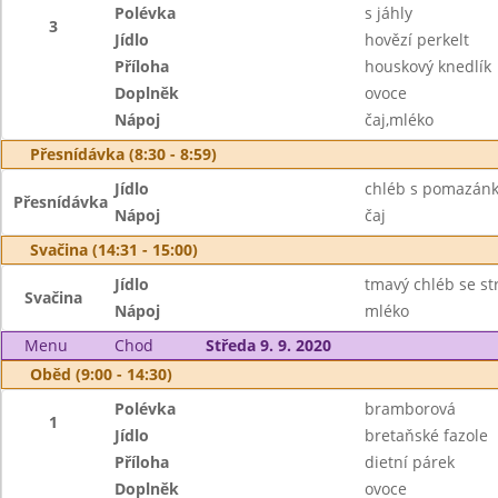
Polévka
s jáhly
3
Jídlo
hovězí perkelt
Příloha
houskový knedlík
Doplněk
ovoce
Nápoj
čaj,mléko
Přesnídávka (8:30 - 8:59)
Jídlo
chléb s pomazánk
Přesnídávka
Nápoj
čaj
Svačina (14:31 - 15:00)
Jídlo
tmavý chléb se s
Svačina
Nápoj
mléko
Menu
Chod
Středa 9. 9. 2020
Oběd (9:00 - 14:30)
Polévka
bramborová
1
Jídlo
bretaňské fazole
Příloha
dietní párek
Doplněk
ovoce