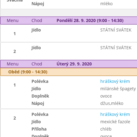
Nápoj
mléko
Menu
Chod
Pondělí 28. 9. 2020 (9:00 - 14:30)
Jídlo
STÁTNÍ SVÁTEK
1
Jídlo
STÁTNÍ SVÁTEK
2
Menu
Chod
Úterý 29. 9. 2020
Oběd (9:00 - 14:30)
Polévka
hráškový krém
1
Jídlo
milánské špagety
Doplněk
ovoce
Nápoj
džus,mléko
Polévka
hráškový krém
2
Jídlo
mexické fazole
Příloha
chléb
Doplněk
ovoce