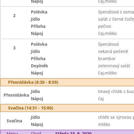
Nápoj
čaj,mléko
Polévka
špenátová s osm
2
Jídlo
salát z černé čoč
Příloha
pečivo
Nápoj
čaj,mléko
Polévka
špenátová
3
Jídlo
sekaná pečeně
Příloha
brambor
Doplněk
zeleninový salát
Nápoj
čaj,mléko
Přesnídávka (8:30 - 8:59)
Jídlo
tmavý chléb s bu
Přesnídávka
Nápoj
čaj
Svačina (14:31 - 15:00)
Jídlo
chléb se sýrovou
Svačina
Nápoj
mléko
Menu
Chod
Středa 23. 9. 2020