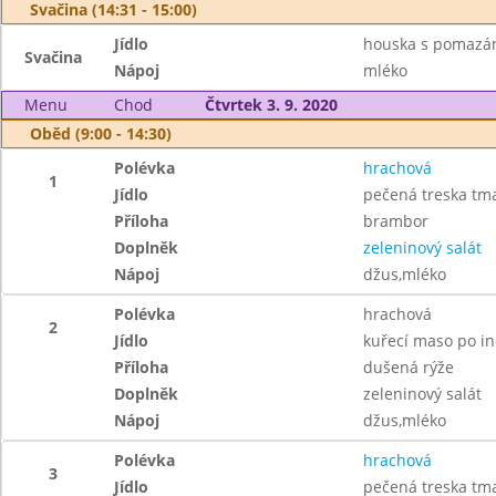
Svačina (14:31 - 15:00)
Jídlo
houska s pomazá
Svačina
Nápoj
mléko
Menu
Chod
Čtvrtek 3. 9. 2020
Oběd (9:00 - 14:30)
Polévka
hrachová
1
Jídlo
pečená treska tm
Příloha
brambor
Doplněk
zeleninový salát
Nápoj
džus,mléko
Polévka
hrachová
2
Jídlo
kuřecí maso po in
Příloha
dušená rýže
Doplněk
zeleninový salát
Nápoj
džus,mléko
Polévka
hrachová
3
Jídlo
pečená treska tm