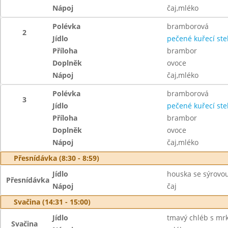
Nápoj
čaj,mléko
Polévka
bramborová
2
Jídlo
pečené kuřecí st
Příloha
brambor
Doplněk
ovoce
Nápoj
čaj,mléko
Polévka
bramborová
3
Jídlo
pečené kuřecí st
Příloha
brambor
Doplněk
ovoce
Nápoj
čaj,mléko
Přesnídávka (8:30 - 8:59)
Jídlo
houska se sýrovo
Přesnídávka
Nápoj
čaj
Svačina (14:31 - 15:00)
Jídlo
tmavý chléb s mr
Svačina