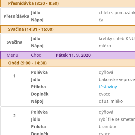
Přesnídávka (8:30 - 8:59)
Jídlo
chléb s pomazánko
Přesnídávka
Nápoj
čaj
Svačina (14:31 - 15:00)
Jídlo
křehký chléb KNU
Svačina
Nápoj
mléko
Menu
Chod
Pátek 11. 9. 2020
Oběd (9:00 - 14:30)
Polévka
dýňová
1
Jídlo
bakoňské vepřové 
Příloha
těstoviny
Doplněk
ovoce
Nápoj
džus, mléko
Polévka
dýňová
2
Jídlo
rybí filé se smet
Příloha
brambor
Doplněk
ovoce