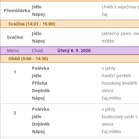
Jídlo
chléb s vaječnou
Přesnídávka
Nápoj
čaj
Svačina (14:31 - 15:00)
Jídlo
jablečný závin, ov
Svačina
Nápoj
mléko
Menu
Chod
Úterý 8. 9. 2020
Oběd (9:00 - 14:30)
Polévka
s jáhly
1
Jídlo
hovězí perkelt
Příloha
houskový knedlík
Doplněk
ovoce
Nápoj
čaj,mléko
Polévka
s jáhly
2
Jídlo
kuskusový salát s
Doplněk
ovoce
Nápoj
čaj,mléko