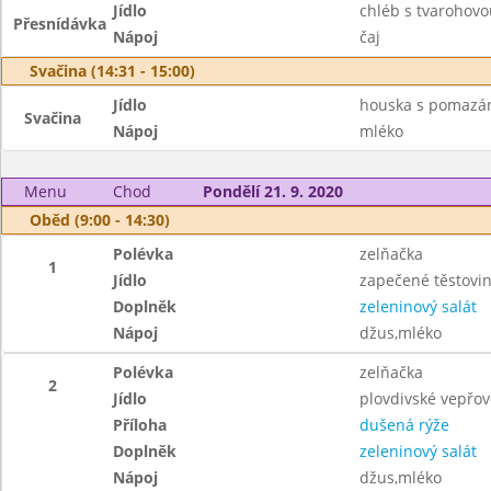
Jídlo
chléb s tvarohov
Přesnídávka
Nápoj
čaj
Svačina (14:31 - 15:00)
Jídlo
houska s pomazá
Svačina
Nápoj
mléko
Menu
Chod
Pondělí 21. 9. 2020
Oběd (9:00 - 14:30)
Polévka
zelňačka
1
Jídlo
zapečené těstovin
Doplněk
zeleninový salát
Nápoj
džus,mléko
Polévka
zelňačka
2
Jídlo
plovdivské vepřo
Příloha
dušená rýže
Doplněk
zeleninový salát
Nápoj
džus,mléko