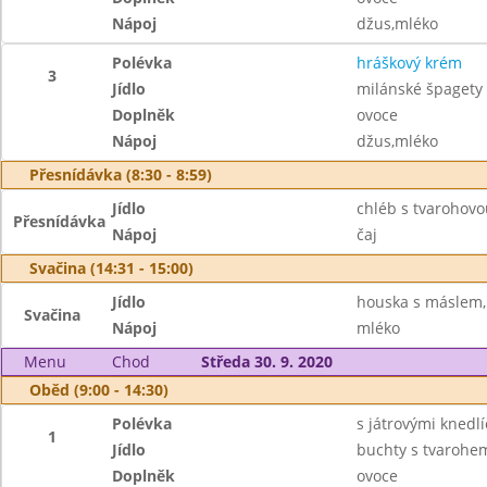
Nápoj
džus,mléko
Polévka
hráškový krém
3
Jídlo
milánské špagety
Doplněk
ovoce
Nápoj
džus,mléko
Přesnídávka (8:30 - 8:59)
Jídlo
chléb s tvarohovo
Přesnídávka
Nápoj
čaj
Svačina (14:31 - 15:00)
Jídlo
houska s máslem, 
Svačina
Nápoj
mléko
Menu
Chod
Středa 30. 9. 2020
Oběd (9:00 - 14:30)
Polévka
s játrovými knedlí
1
Jídlo
buchty s tvarohem
Doplněk
ovoce