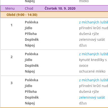
Nápoj
mléko
Menu
Chod
Čtvrtek 10. 9. 2020
Oběd (9:00 - 14:30)
Polévka
z míchaných lušt
1
Jídlo
přírodní krůtí nud
Příloha
dušená rýže
Doplněk
zeleninový salát
Nápoj
džus
Polévka
z míchaných lušt
2
Jídlo
kynuté knedlíky 
Doplněk
ovoce
Nápoj
ochucené mléko
Polévka
z míchaných lušt
3
Jídlo
přírodní krůtí nud
Příloha
dušená rýže
Doplněk
zeleninový salát
Nápoj
džus