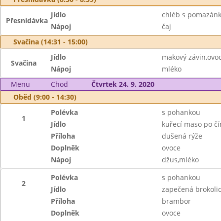
Jídlo
chléb s pomazánk
Přesnídávka
Nápoj
čaj
Svačina (14:31 - 15:00)
Jídlo
makový závin,ovo
Svačina
Nápoj
mléko
Menu
Chod
Čtvrtek 24. 9. 2020
Oběd (9:00 - 14:30)
Polévka
s pohankou
1
Jídlo
kuřecí maso po č
Příloha
dušená rýže
Doplněk
ovoce
Nápoj
džus,mléko
Polévka
s pohankou
2
Jídlo
zapečená brokolic
Příloha
brambor
Doplněk
ovoce