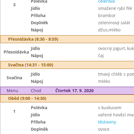
Polévka
celerová
3
Jídlo
smažené rybí filé
Příloha
brambor
Doplněk
zeleninový salát
Nápoj
džus,mléko
Přesnídávka (8:30 - 8:59)
Jídlo
ovocný jogurt, ku
Přesnídávka
Nápoj
čaj
Svačina (14:31 - 15:00)
Jídlo
tmavý chléb s po
Svačina
Nápoj
mléko
Menu
Chod
Čtvrtek 17. 9. 2020
Oběd (9:00 - 14:30)
Polévka
s kuskusem
1
Jídlo
vařené hovězí ma
Příloha
těstoviny
Doplněk
ovoce