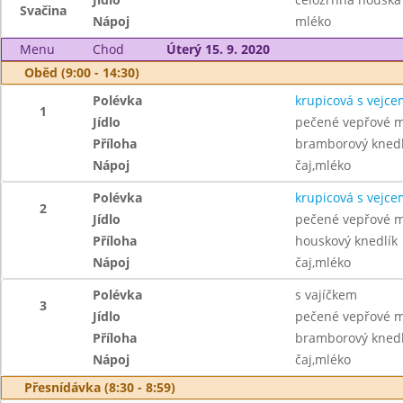
Svačina
Nápoj
mléko
Menu
Chod
Úterý 15. 9. 2020
Oběd (9:00 - 14:30)
Polévka
krupicová s vejce
1
Jídlo
pečené vepřové m
Příloha
bramborový knedl
Nápoj
čaj,mléko
Polévka
krupicová s vejce
2
Jídlo
pečené vepřové m
Příloha
houskový knedlík
Nápoj
čaj,mléko
Polévka
s vajíčkem
3
Jídlo
pečené vepřové m
Příloha
bramborový knedl
Nápoj
čaj,mléko
Přesnídávka (8:30 - 8:59)