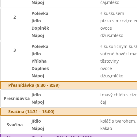
Nápoj
čaj,mléko
Polévka
s kuskusem
2
Jídlo
pizza s mrkvi,cel
Doplněk
ovoce
Nápoj
džus,mléko
Polévka
s kukuřičným ku
3
Jídlo
vařené hovězí ma
Příloha
těstoviny
Doplněk
ovoce
Nápoj
džus,mléko
Přesnídávka (8:30 - 8:59)
Jídlo
tmavý chléb s ci
Přesnídávka
Nápoj
čaj
Svačina (14:31 - 15:00)
Jídlo
koláč s tvarohem,
Svačina
Nápoj
kakao