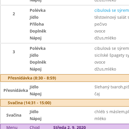
Polévka
cibulová se sýrem
2
Jídlo
těstovinový salát
Příloha
pečivo
Doplněk
ovoce
Nápoj
džus,mléko
Polévka
cibulová se sýrem
3
Jídlo
sicilské špagety 
Doplněk
ovoce
Nápoj
džus,mléko
Přesnídávka (8:30 - 8:59)
Jídlo
šlehaný tvaroh,pi
Přesnídávka
Nápoj
čaj
Svačina (14:31 - 15:00)
Jídlo
chléb s máslem,pl
Svačina
Nápoj
mléko
Menu
Chod
Středa 2. 9. 2020