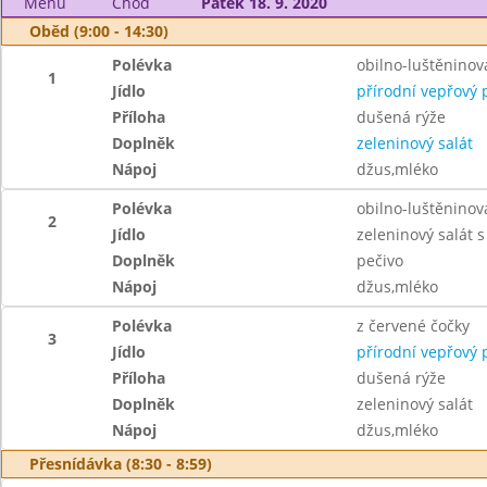
Menu
Chod
Pátek 18. 9. 2020
Oběd (9:00 - 14:30)
Polévka
obilno-luštěninov
1
Jídlo
přírodní vepřový 
Příloha
dušená rýže
Doplněk
zeleninový salát
Nápoj
džus,mléko
Polévka
obilno-luštěninov
2
Jídlo
zeleninový salát s
Doplněk
pečivo
Nápoj
džus,mléko
Polévka
z červené čočky
3
Jídlo
přírodní vepřový 
Příloha
dušená rýže
Doplněk
zeleninový salát
Nápoj
džus,mléko
Přesnídávka (8:30 - 8:59)