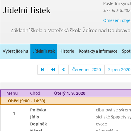
Poslední sync
Jídelní lístek
Středa 5.8.202
Omezení obje
Základní škola a Mateřská škola Ždírec nad Doubravo
Vybrat jídelnu
Jídelní lístek
Historie
Kontakty a informace
Spot
Červenec 2020
Srpen 2020
Menu
Chod
Úterý 1. 9. 2020
Oběd (9:00 - 14:30)
Polévka
cibulová se sýrem
1
Jídlo
sicilské špagety 
Doplněk
ovoce
Nápoj
džus,mléko