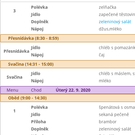
Polévka
zelňačka
3
Jídlo
zapečené těstovin
Doplněk
zeleninový salát
Nápoj
džus,mléko
Přesnídávka (8:30 - 8:59)
Jídlo
chléb s pomazánko
Přesnídávka
Nápoj
čaj
Svačina (14:31 - 15:00)
Jídlo
chléb s máslem, s
Svačina
Nápoj
mléko
Menu
Chod
Úterý 22. 9. 2020
Oběd (9:00 - 14:30)
Polévka
špenátová s osm
1
Jídlo
sekaná pečeně
Příloha
brambor
Doplněk
zeleninový salát