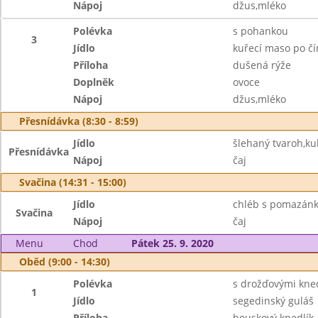
Nápoj
džus,mléko
Polévka
s pohankou
3
Jídlo
kuřecí maso po č
Příloha
dušená rýže
Doplněk
ovoce
Nápoj
džus,mléko
Přesnídávka (8:30 - 8:59)
Jídlo
šlehaný tvaroh,ku
Přesnídávka
Nápoj
čaj
Svačina (14:31 - 15:00)
Jídlo
chléb s pomazánko
Svačina
Nápoj
čaj
Menu
Chod
Pátek 25. 9. 2020
Oběd (9:00 - 14:30)
Polévka
s drožďovými kned
1
Jídlo
segedinský guláš
Příloha
houskový knedlík