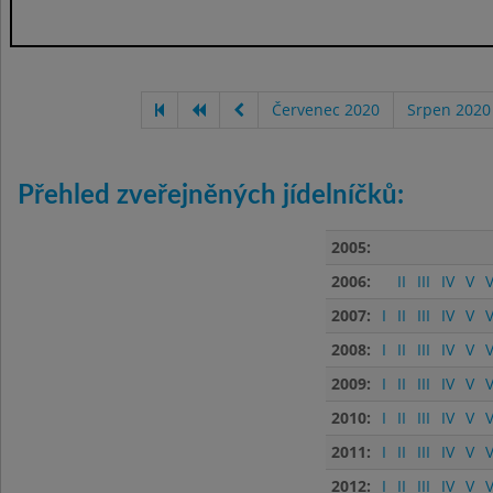
Červenec 2020
Srpen 2020
Přehled zveřejněných jídelníčků:
2005:
2006:
II
III
IV
V
V
2007:
I
II
III
IV
V
V
2008:
I
II
III
IV
V
V
2009:
I
II
III
IV
V
V
2010:
I
II
III
IV
V
V
2011:
I
II
III
IV
V
V
2012:
I
II
III
IV
V
V