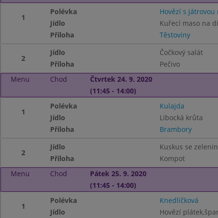
Polévka
Hovězí s játrovou 
1
Jídlo
Kuřecí maso na d
Příloha
Těstoviny
Jídlo
Čočkový salát
2
Příloha
Pečivo
Menu
Chod
Čtvrtek 24. 9. 2020
(11:45 - 14:00)
Polévka
Kulajda
1
Jídlo
Libocká krůta
Příloha
Brambory
Jídlo
Kuskus se zeleni
2
Příloha
Kompot
Menu
Chod
Pátek 25. 9. 2020
(11:45 - 14:00)
Polévka
Knedlíčková
1
Jídlo
Hovězí plátek,šp