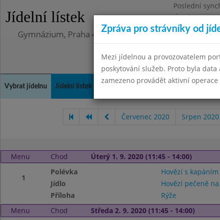
Poslední sync
Jídelní lístek
Úterý 12.5.202
Zpráva pro strávníky od jíd
Gymnázium, Praha 4, Budějovická 680
Mezi jídelnou a provozovatelem por
poskytování služeb. Proto byla dat
zamezeno provádět aktivní operace (
Vybrat jídelnu
Jídelní lístek
Historie
Kontakty a informace
Doch
Červenec 2020
Srpen 2020
Menu
Chod
Úterý 1. 9. 2020 (11:45 - 14:00)
Polévka
Hovězí s kapáním
1
Jídlo
Hovězí pečeně n
Příloha
Rýže
Menu
Chod
Středa 2. 9. 2020 (11:45 - 14:00)