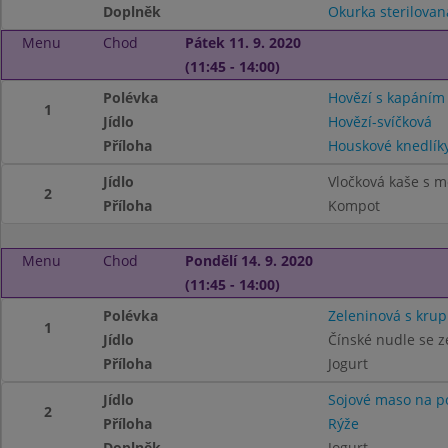
Doplněk
Okurka sterilovan
Menu
Chod
Pátek 11. 9. 2020
(11:45 - 14:00)
Polévka
Hovězí s kapáním
1
Jídlo
Hovězí-svíčková
Příloha
Houskové knedlík
Jídlo
Vločková kaše s 
2
Příloha
Kompot
Menu
Chod
Pondělí 14. 9. 2020
(11:45 - 14:00)
Polévka
Zeleninová s kru
1
Jídlo
Čínské nudle se 
Příloha
Jogurt
Jídlo
Sojové maso na p
2
Příloha
Rýže
Doplněk
Jogurt