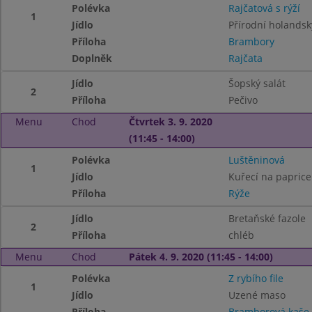
Polévka
Rajčatová s rýží
1
Jídlo
Přírodní holandsk
Příloha
Brambory
Doplněk
Rajčata
Jídlo
Šopský salát
2
Příloha
Pečivo
Menu
Chod
Čtvrtek 3. 9. 2020
(11:45 - 14:00)
Polévka
Luštěninová
1
Jídlo
Kuřecí na paprice
Příloha
Rýže
Jídlo
Bretaňské fazole
2
Příloha
chléb
Menu
Chod
Pátek 4. 9. 2020 (11:45 - 14:00)
Polévka
Z rybího file
1
Jídlo
Uzené maso
Příloha
Bramborová kaše