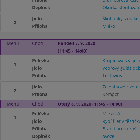
Doplněk
Okurka sterilovan
Jídlo
Škubánky s máke
2
Příloha
Mléko
Menu
Chod
Pondělí 7. 9. 2020
(11:45 - 14:00)
Polévka
Krupicová s vejc
1
Jídlo
Vepřový guláš de
Příloha
Těstoviny
Jídlo
Zeleninové rizoto
2
Příloha
Kompot
Menu
Chod
Úterý 8. 9. 2020 (11:45 - 14:00)
Polévka
Mrkvová
1
Jídlo
Rybí filet v těstíčk
Příloha
Bramborová kaše
Doplněk
ovoce