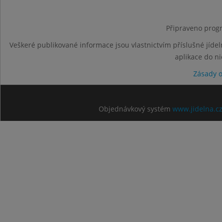
Připraveno progr
Veškeré publikované informace jsou vlastnictvím příslušné jídel
aplikace do n
Zásady 
Objednávkový systém
www.jidelna.c