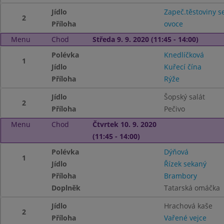
Jídlo
Zapeč.těstoviny 
2
Příloha
ovoce
Menu
Chod
Středa 9. 9. 2020 (11:45 - 14:00)
Polévka
Knedlíčková
1
Jídlo
Kuřecí čína
Příloha
Rýže
Jídlo
Šopský salát
2
Příloha
Pečivo
Menu
Chod
Čtvrtek 10. 9. 2020
(11:45 - 14:00)
Polévka
Dýňová
1
Jídlo
Řízek sekaný
Příloha
Brambory
Doplněk
Tatarská omáčka
Jídlo
Hrachová kaše
2
Příloha
Vařené vejce