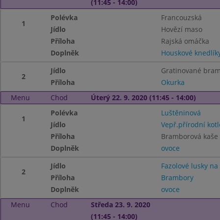
(11:45 - 14:00)
Polévka
Francouzská
1
Jídlo
Hovězí maso
Příloha
Rajská omáčka
Doplněk
Houskové knedlík
Jídlo
Gratinované bra
2
Příloha
Okurka
Menu
Chod
Úterý 22. 9. 2020 (11:45 - 14:00)
Polévka
Luštěninová
1
Jídlo
Vepř.přírodní kotl
Příloha
Bramborová kaše 
Doplněk
ovoce
Jídlo
Fazolové lusky n
2
Příloha
Brambory
Doplněk
ovoce
Menu
Chod
Středa 23. 9. 2020
(11:45 - 14:00)