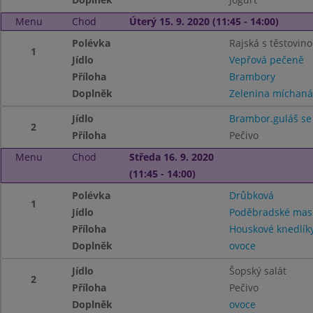
Menu
Chod
Úterý 15. 9. 2020 (11:45 - 14:00)
Polévka
Rajská s těstovin
1
Jídlo
Vepřová pečeně
Příloha
Brambory
Doplněk
Zelenina míchaná
Jídlo
Brambor.guláš s
2
Příloha
Pečivo
Menu
Chod
Středa 16. 9. 2020
(11:45 - 14:00)
Polévka
Drůbková
1
Jídlo
Poděbradské mas
Příloha
Houskové knedlík
Doplněk
ovoce
Jídlo
Šopský salát
2
Příloha
Pečivo
Doplněk
ovoce