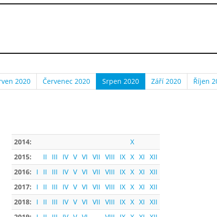
rven 2020
Červenec 2020
Srpen 2020
Září 2020
Říjen 2
2014:
X
2015:
II
III
IV
V
VI
VII
VIII
IX
X
XI
XII
2016:
I
II
III
IV
V
VI
VII
VIII
IX
X
XI
XII
2017:
I
II
III
IV
V
VI
VII
VIII
IX
X
XI
XII
2018:
I
II
III
IV
V
VI
VII
VIII
IX
X
XI
XII
2019:
I
II
III
IV
V
VI
VIII
IX
X
XI
XII