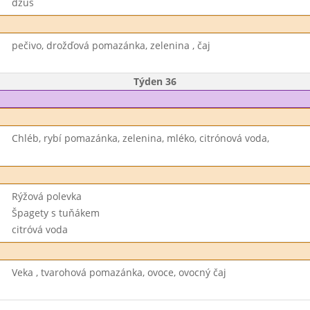
džus
pečivo, drožďová pomazánka, zelenina , čaj
Týden 36
Chléb, rybí pomazánka, zelenina, mléko, citrónová voda,
Rýžová polevka
Špagety s tuňákem
citróvá voda
Veka , tvarohová pomazánka, ovoce, ovocný čaj