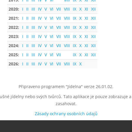
2020:
I
II
III
IV
V
VI
VII
VIII
IX
X
XI
XII
2021:
I
II
III
IV
V
VI
VII
VIII
IX
X
XI
XII
2022:
I
II
III
IV
V
VI
VII
VIII
IX
X
XI
XII
2023:
I
II
III
IV
V
VI
VII
VIII
IX
X
XI
XII
2024:
I
II
III
IV
V
VI
VII
VIII
IX
X
XI
XII
2025:
I
II
III
IV
V
VI
VII
IX
X
XI
XII
2026:
I
II
III
IV
V
VI
VII
VIII
IX
X
Připraveno programem "Jídelna" verze 26.01.02.
lušné jídelny nebo svých tvůrců. Tato aplikace je pouze zobrazuje 
zasahovat.
Zásady ochrany osobních údajů