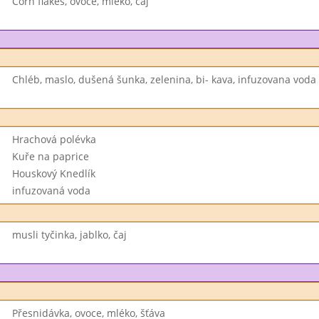
Corn flakes, ovoce, mléko, čaj
Chléb, maslo, dušená šunka, zelenina, bi- kava, infuzovana voda
Hrachová polévka
Kuře na paprice
Houskový Knedlík
infuzovaná voda
musli tyčinka, jablko, čaj
Přesnidávka, ovoce, mléko, šťáva