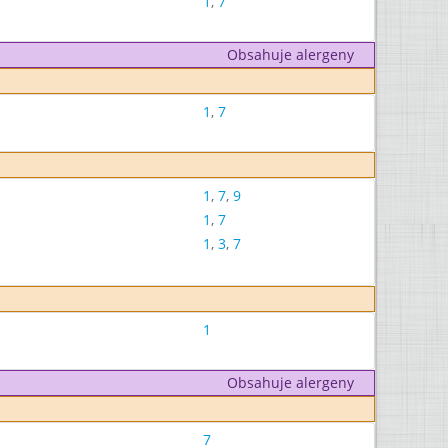
1
,
7
Obsahuje alergeny
1
,
7
1
,
7
,
9
1
,
7
1
,
3
,
7
1
Obsahuje alergeny
7