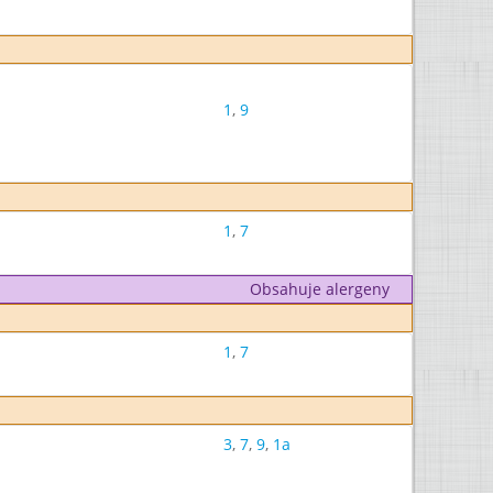
1
,
9
1
,
7
Obsahuje alergeny
1
,
7
3
,
7
,
9
,
1a