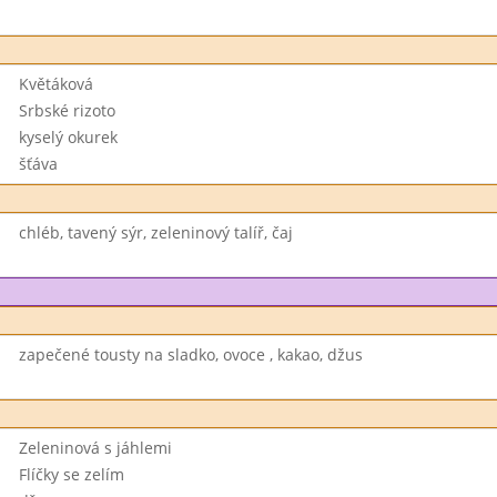
Květáková
Srbské rizoto
kyselý okurek
šťáva
chléb, tavený sýr, zeleninový talíř, čaj
zapečené tousty na sladko, ovoce , kakao, džus
Zeleninová s jáhlemi
Flíčky se zelím