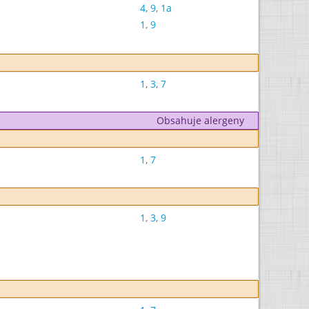
4
,
9
,
1a
1
,
9
1
,
3
,
7
Obsahuje alergeny
1
,
7
1
,
3
,
9