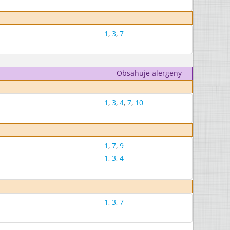
1
,
3
,
7
Obsahuje alergeny
1
,
3
,
4
,
7
,
10
1
,
7
,
9
1
,
3
,
4
1
,
3
,
7