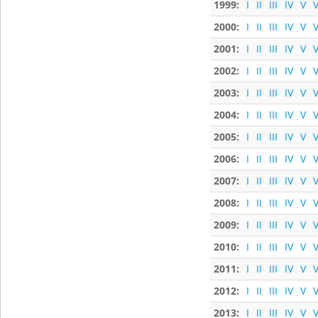
1999:
I
II
III
IV
V
V
2000:
I
II
III
IV
V
V
2001:
I
II
III
IV
V
V
2002:
I
II
III
IV
V
V
2003:
I
II
III
IV
V
V
2004:
I
II
III
IV
V
V
2005:
I
II
III
IV
V
V
2006:
I
II
III
IV
V
V
2007:
I
II
III
IV
V
V
2008:
I
II
III
IV
V
V
2009:
I
II
III
IV
V
V
2010:
I
II
III
IV
V
V
2011:
I
II
III
IV
V
V
2012:
I
II
III
IV
V
V
2013:
I
II
III
IV
V
V