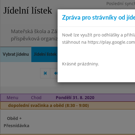
Poslední sync
Jídelní lístek
Pondělí 3.8.20
Zpráva pro strávníky od jíd
Omezení obje
Mateřská škola a Základní škola, Ostopovice, okres B
Nově lze využít pro odhlášky a přihlá
příspěvková organizace
stáhnout na https://play.google.com
Vybrat jídelnu
Jídelní lístek
Historie
Kontakty a informace
Doch
Krásné prázdniny.
Červen 2020
Červenec 20
Menu
Chod
Pondělí 31. 8. 2020
dopolední svačinka a oběd (8:30 - 9:00)
Oběd +
Přesnídávka