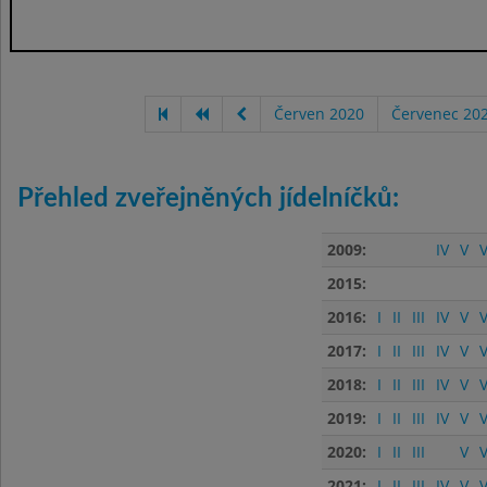
Červen 2020
Červenec 20
Přehled zveřejněných jídelníčků:
2009:
IV
V
V
2015:
2016:
I
II
III
IV
V
V
2017:
I
II
III
IV
V
V
2018:
I
II
III
IV
V
V
2019:
I
II
III
IV
V
V
2020:
I
II
III
V
V
2021:
I
II
III
IV
V
V