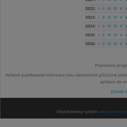
2022:
I
II
III
IV
V
V
2023:
I
II
III
IV
V
V
2024:
I
II
III
IV
V
V
2025:
I
II
III
IV
V
V
2026:
I
II
III
IV
V
V
Připraveno progr
Veškeré publikované informace jsou vlastnictvím příslušné jídel
aplikace do n
Zásady 
Objednávkový systém
www.jidelna.c