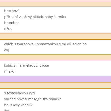
hrachová
přírodní vepřový plátek, baby karotka
brambor
džus
chléb s tvarohovou pomazánkou s mrkví, zelenina
čaj
koláč s marmeládou, ovoce
mléko
s těstovinovou rýží
vařené hovězí maso,rajská omáčka
houskový knedlík
čaj