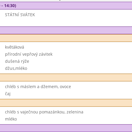
 - 14:30)
STÁTNÍ SVÁTEK
květáková
přírodní vepřový závitek
dušená rýže
džus,mléko
chléb s máslem a džemem, ovoce
čaj
chléb s vaječnou pomazánkou, zelenina
mléko