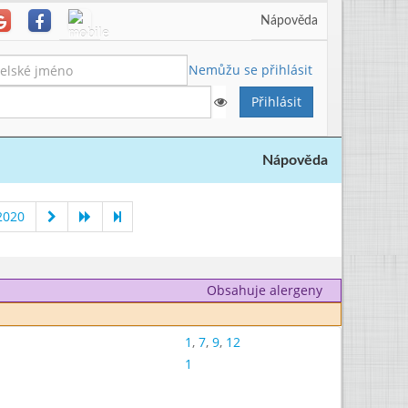
Nápověda
Nemůžu se přihlásit
Nápověda
2020
Obsahuje alergeny
1
,
7
,
9
,
12
1