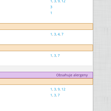
1
,
3
,
9
,
12
3
1
1
,
3
,
4
,
7
1
,
3
,
7
Obsahuje alergeny
1
,
3
,
9
,
12
1
,
3
,
7