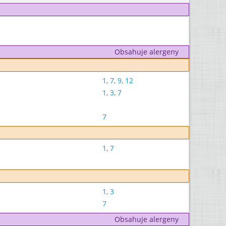
Obsahuje alergeny
1
,
7
,
9
,
12
1
,
3
,
7
7
1
,
7
1
,
3
7
Obsahuje alergeny