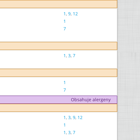
1
,
9
,
12
1
7
1
,
3
,
7
1
7
Obsahuje alergeny
1
,
3
,
9
,
12
1
1
,
3
,
7