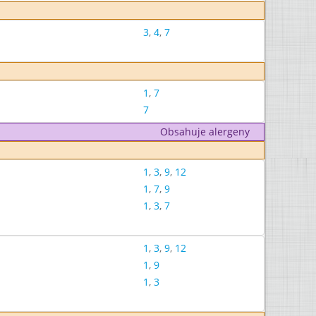
3
,
4
,
7
1
,
7
7
Obsahuje alergeny
1
,
3
,
9
,
12
1
,
7
,
9
1
,
3
,
7
1
,
3
,
9
,
12
1
,
9
1
,
3