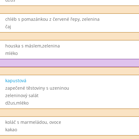
chléb s pomazánkou z červené řepy, zelenina
čaj
houska s máslem,zelenina
mléko
kapustová
zapečené těstoviny s uzeninou
zeleninový salát
džus,mléko
koláč s marmeládou, ovoce
kakao