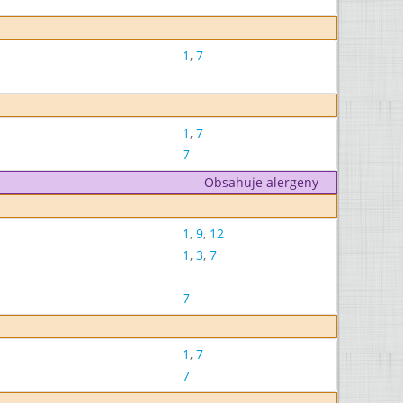
1
,
7
1
,
7
7
Obsahuje alergeny
1
,
9
,
12
1
,
3
,
7
7
1
,
7
7