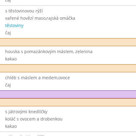
s těstovinovou rýží
vařené hovězí maso,rajská omáčka
těstoviny
čaj
houska s pomazánkovým máslem, zelenina
kakao
chléb s máslem a medem,ovoce
čaj
s játrovými knedlíčky
koláč s ovocem a drobenkou
kakao