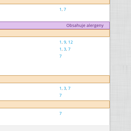
1
,
7
Obsahuje alergeny
1
,
9
,
12
1
,
3
,
7
7
1
,
3
,
7
7
7