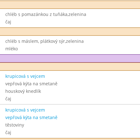
chléb s pomazánkou z tuňáka,zelenina
čaj
chléb s máslem, plátkový sýr,zelenina
mléko
krupicová s vejcem
vepřová kýta na smetaně
houskový knedlík
čaj
krupicová s vejcem
vepřová kýta na smetaně
těstoviny
čaj