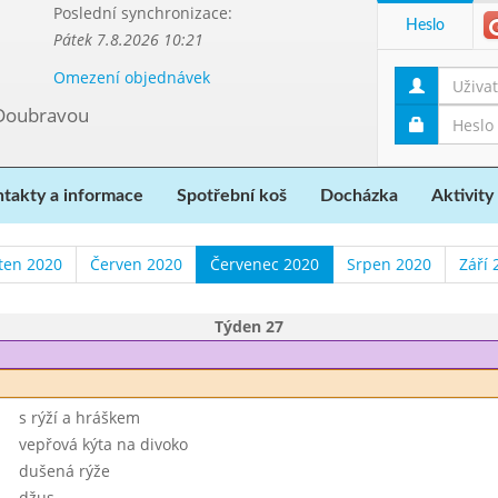
Poslední synchronizace:
Heslo
Pátek 7.8.2026 10:21
Omezení objednávek
 Doubravou
takty a informace
Spotřební koš
Docházka
Aktivity
ten 2020
Červen 2020
Červenec 2020
Srpen 2020
Září 
Týden 27
s rýží a hráškem
vepřová kýta na divoko
dušená rýže
džus