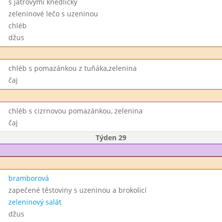
s játrovými knedlíčky
zeleninové lečo s uzeninou
chléb
džus
chléb s pomazánkou z tuňáka,zelenina
čaj
chléb s cizrnovou pomazánkou, zelenina
čaj
Týden 29
bramborová
zapečené těstoviny s uzeninou a brokolicí
zeleninový salát
džus