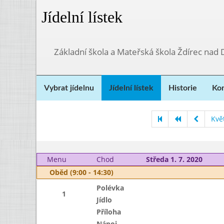
Jídelní lístek
Základní škola a Mateřská škola Ždírec nad
Vybrat jídelnu
Jídelní lístek
Historie
Kon
Kvě
Menu
Chod
Středa 1. 7. 2020
Oběd (9:00 - 14:30)
Polévka
1
Jídlo
Příloha
Nápoj