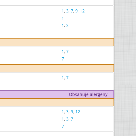
1
,
3
,
7
,
9
,
12
1
1
,
3
1
,
7
7
1
,
7
Obsahuje alergeny
1
,
3
,
9
,
12
1
,
3
,
7
7