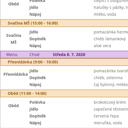
Polévka
slepičí s bulgure
Oběd
Jídlo
halušky s jablky
Nápoj
mléko, voda
Svačina MŠ (15:00 - 16:00)
Jídlo
pomazánka herme
Svačina
Doplněk
chléb lámankový
MŠ
Nápoj
aloe vera
Menu
Chod
Středa 8. 7. 2020
Přesnídávka (9:00 - 10:00)
Jídlo
pomazánka tvaroh
Přesnídávka
Doplněk
chléb, zelenina
Nápoj
čaj bylinný, mléko
Oběd (11:00 - 14:00)
Polévka
brokolicový krém
Oběd
Jídlo
zapečené těstov
Doplněk
červená řepa
Nápoj
meruňka, voda