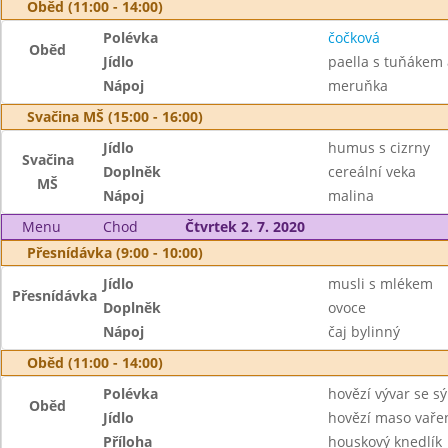
Oběd (11:00 - 14:00)
Polévka
čočková
Oběd
Jídlo
paella s tuňákem
Nápoj
meruňka
Svačina MŠ (15:00 - 16:00)
Jídlo
humus s cizrny
Svačina
Doplněk
cereální veka
MŠ
Nápoj
malina
Menu
Chod
Čtvrtek 2. 7. 2020
Přesnídávka (9:00 - 10:00)
Jídlo
musli s mlékem
Přesnídávka
Doplněk
ovoce
Nápoj
čaj bylinný
Oběd (11:00 - 14:00)
Polévka
hovězí vývar se s
Oběd
Jídlo
hovězí maso vaře
Příloha
houskový knedlík