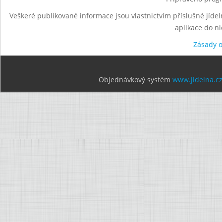
Veškeré publikované informace jsou vlastnictvím příslušné jídel
aplikace do n
Zásady 
Objednávkový systém
www.jidelna.c