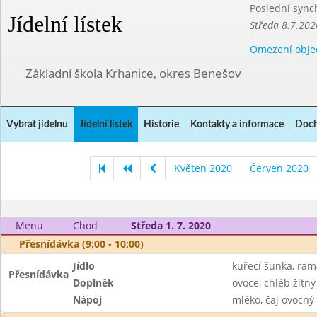
Poslední sync
Jídelní lístek
Středa 8.7.202
Omezení obje
Základní škola Krhanice, okres Benešov
Vybrat jídelnu
Jídelní lístek
Historie
Kontakty a informace
Doch
Květen 2020
Červen 2020
Menu
Chod
Středa 1. 7. 2020
Přesnídávka (9:00 - 10:00)
Jídlo
kuřecí šunka, ram
Přesnídávka
Doplněk
ovoce, chléb žitný
Nápoj
mléko, čaj ovocný