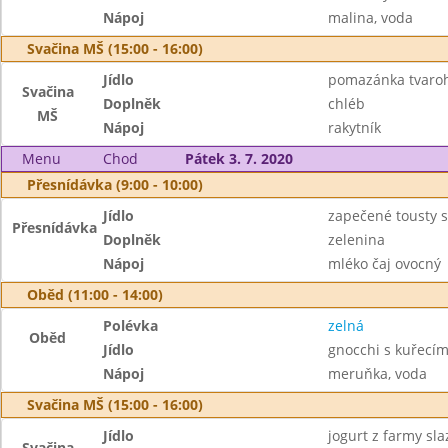
Nápoj
malina, voda
Svačina MŠ (15:00 - 16:00)
Jídlo
pomazánka tvaroh
Svačina
Doplněk
chléb
MŠ
Nápoj
rakytník
Menu
Chod
Pátek 3. 7. 2020
Přesnídávka (9:00 - 10:00)
Jídlo
zapečené tousty 
Přesnídávka
Doplněk
zelenina
Nápoj
mléko čaj ovocný
Oběd (11:00 - 14:00)
Polévka
zelná
Oběd
Jídlo
gnocchi s kuřecí
Nápoj
meruňka, voda
Svačina MŠ (15:00 - 16:00)
Jídlo
jogurt z farmy sl
Svačina