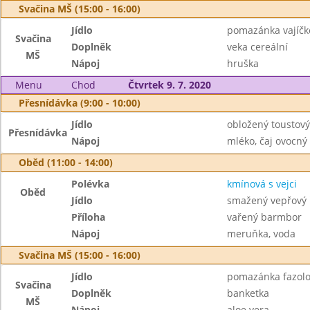
Svačina MŠ (15:00 - 16:00)
Jídlo
pomazánka vajíčk
Svačina
Doplněk
veka cereální
MŠ
Nápoj
hruška
Menu
Chod
Čtvrtek 9. 7. 2020
Přesnídávka (9:00 - 10:00)
Jídlo
obložený toustový
Přesnídávka
Nápoj
mléko, čaj ovocný
Oběd (11:00 - 14:00)
Polévka
kmínová s vejci
Oběd
Jídlo
smažený vepřový 
Příloha
vařený barmbor
Nápoj
meruňka, voda
Svačina MŠ (15:00 - 16:00)
Jídlo
pomazánka fazol
Svačina
Doplněk
banketka
MŠ
Nápoj
aloe vera