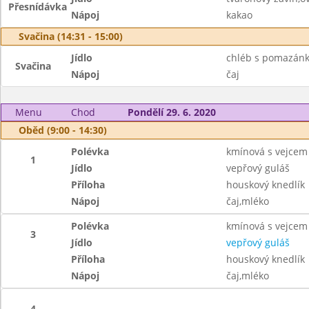
Přesnídávka
Nápoj
kakao
Svačina (14:31 - 15:00)
Jídlo
chléb s pomazánk
Svačina
Nápoj
čaj
Menu
Chod
Pondělí 29. 6. 2020
Oběd (9:00 - 14:30)
Polévka
kmínová s vejcem
1
Jídlo
vepřový guláš
Příloha
houskový knedlík
Nápoj
čaj,mléko
Polévka
kmínová s vejcem
3
Jídlo
vepřový guláš
Příloha
houskový knedlík
Nápoj
čaj,mléko
4