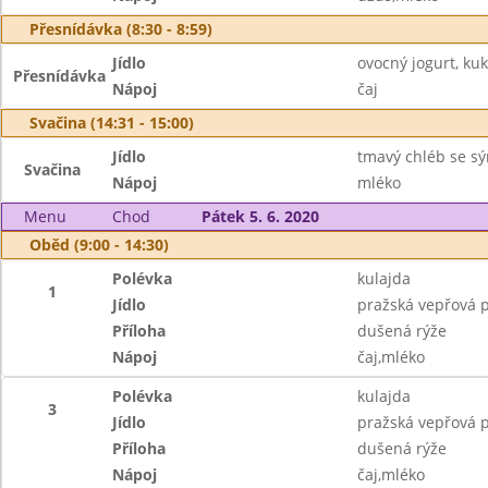
Přesnídávka (8:30 - 8:59)
Jídlo
ovocný jogurt, ku
Přesnídávka
Nápoj
čaj
Svačina (14:31 - 15:00)
Jídlo
tmavý chléb se s
Svačina
Nápoj
mléko
Menu
Chod
Pátek 5. 6. 2020
Oběd (9:00 - 14:30)
Polévka
kulajda
1
Jídlo
pražská vepřová 
Příloha
dušená rýže
Nápoj
čaj,mléko
Polévka
kulajda
3
Jídlo
pražská vepřová 
Příloha
dušená rýže
Nápoj
čaj,mléko