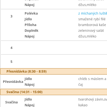
Nápoj
džus,mléko
Polévka
z míchaných lušt
3
Jídlo
smažené rybí filé
Příloha
bramborová kaše
Doplněk
zeleninový salát
Nápoj
džus,mléko
4
5
Přesnídávka (8:30 - 8:59)
Jídlo
chléb s máslem 
Přesnídávka
Nápoj
čaj
Svačina (14:31 - 15:00)
Jídlo
tvarohový závin,o
Svačina
Nápoj
kakao