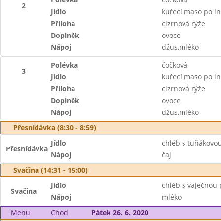
2
Jídlo
kuřecí maso po in
Příloha
cizrnová rýže
Doplněk
ovoce
Nápoj
džus,mléko
Polévka
čočková
3
Jídlo
kuřecí maso po in
Příloha
cizrnová rýže
Doplněk
ovoce
Nápoj
džus,mléko
Přesnídávka (8:30 - 8:59)
Jídlo
chléb s tuňákovo
Přesnídávka
Nápoj
čaj
Svačina (14:31 - 15:00)
Jídlo
chléb s vaječnou
Svačina
Nápoj
mléko
Menu
Chod
Pátek 26. 6. 2020