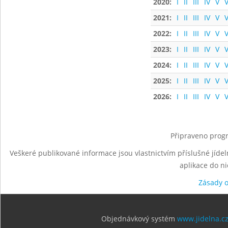
2020:
I
II
III
IV
V
V
2021:
I
II
III
IV
V
V
2022:
I
II
III
IV
V
V
2023:
I
II
III
IV
V
V
2024:
I
II
III
IV
V
V
2025:
I
II
III
IV
V
V
2026:
I
II
III
IV
V
V
Připraveno progr
Veškeré publikované informace jsou vlastnictvím příslušné jídel
aplikace do n
Zásady 
Objednávkový systém
www.jidelna.c