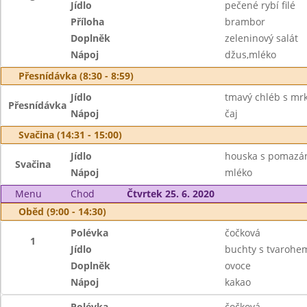
Jídlo
pečené rybí filé
Příloha
brambor
Doplněk
zeleninový salát
Nápoj
džus,mléko
Přesnídávka (8:30 - 8:59)
Jídlo
tmavý chléb s mr
Přesnídávka
Nápoj
čaj
Svačina (14:31 - 15:00)
Jídlo
houska s pomazá
Svačina
Nápoj
mléko
Menu
Chod
Čtvrtek 25. 6. 2020
Oběd (9:00 - 14:30)
Polévka
čočková
1
Jídlo
buchty s tvarohem
Doplněk
ovoce
Nápoj
kakao
Polévka
čočková