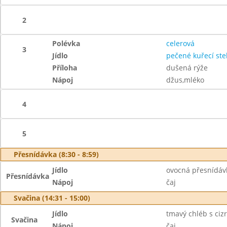
2
Polévka
celerová
3
Jídlo
pečené kuřecí st
Příloha
dušená rýže
Nápoj
džus,mléko
4
5
Přesnídávka (8:30 - 8:59)
Jídlo
ovocná přesnídávk
Přesnídávka
Nápoj
čaj
Svačina (14:31 - 15:00)
Jídlo
tmavý chléb s ci
Svačina
Nápoj
čaj