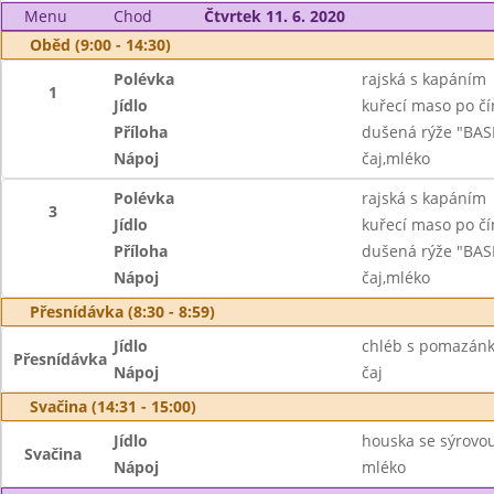
Menu
Chod
Čtvrtek 11. 6. 2020
Oběd (9:00 - 14:30)
Polévka
rajská s kapáním
1
Jídlo
kuřecí maso po č
Příloha
dušená rýže "BAS
Nápoj
čaj,mléko
Polévka
rajská s kapáním
3
Jídlo
kuřecí maso po č
Příloha
dušená rýže "BAS
Nápoj
čaj,mléko
Přesnídávka (8:30 - 8:59)
Jídlo
chléb s pomazánk
Přesnídávka
Nápoj
čaj
Svačina (14:31 - 15:00)
Jídlo
houska se sýrovo
Svačina
Nápoj
mléko