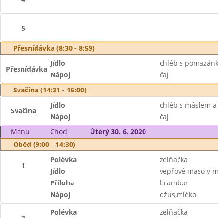
5
Přesnídávka (8:30 - 8:59)
Jídlo
chléb s pomazánk
Přesnídávka
Nápoj
čaj
Svačina (14:31 - 15:00)
Jídlo
chléb s máslem a
Svačina
Nápoj
čaj
Menu
Chod
Úterý 30. 6. 2020
Oběd (9:00 - 14:30)
Polévka
zelňačka
1
Jídlo
vepřové maso v m
Příloha
brambor
Nápoj
džus,mléko
Polévka
zelňačka
3