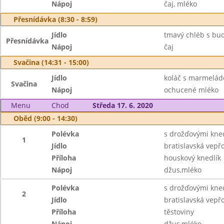
Nápoj
čaj, mléko
Přesnídávka (8:30 - 8:59)
Jídlo
tmavý chléb s bu
Přesnídávka
Nápoj
čaj
Svačina (14:31 - 15:00)
Jídlo
koláč s marmelád
Svačina
Nápoj
ochucené mléko
Menu
Chod
Středa 17. 6. 2020
Oběd (9:00 - 14:30)
Polévka
s drožďovými kned
1
Jídlo
bratislavská vepř
Příloha
houskový knedlík
Nápoj
džus,mléko
Polévka
s drožďovými kned
2
Jídlo
bratislavská vepř
Příloha
těstoviny
Nápoj
džus,mléko