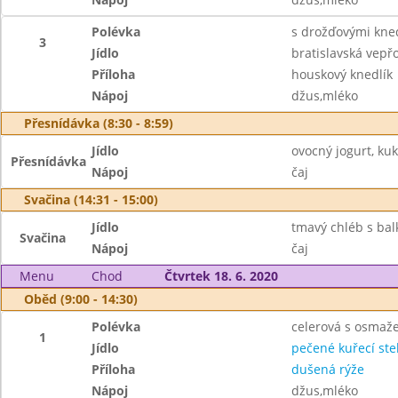
Polévka
s drožďovými kned
3
Jídlo
bratislavská vepř
Příloha
houskový knedlík
Nápoj
džus,mléko
Přesnídávka (8:30 - 8:59)
Jídlo
ovocný jogurt, ku
Přesnídávka
Nápoj
čaj
Svačina (14:31 - 15:00)
Jídlo
tmavý chléb s ba
Svačina
Nápoj
čaj
Menu
Chod
Čtvrtek 18. 6. 2020
Oběd (9:00 - 14:30)
Polévka
celerová s osmaž
1
Jídlo
pečené kuřecí st
Příloha
dušená rýže
Nápoj
džus,mléko