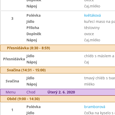
Nápoj
čaj,mléko
Polévka
květáková
3
Jídlo
kuřecí maso na p
Příloha
těstoviny
Doplněk
ovoce
Nápoj
čaj,mléko
Přesnídávka (8:30 - 8:59)
Jídlo
chléb s máslem a
Přesnídávka
Nápoj
čaj
Svačina (14:31 - 15:00)
Jídlo
tmavý chléb s tv
Svačina
Nápoj
mléko
Menu
Chod
Úterý 2. 6. 2020
Oběd (9:00 - 14:30)
Polévka
bramborová
1
Jídlo
čočka na kyselo s