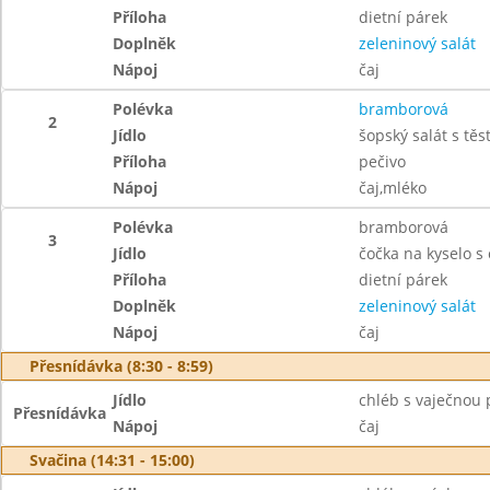
Příloha
dietní párek
Doplněk
zeleninový salát
Nápoj
čaj
Polévka
bramborová
2
Jídlo
šopský salát s tě
Příloha
pečivo
Nápoj
čaj,mléko
Polévka
bramborová
3
Jídlo
čočka na kyselo s
Příloha
dietní párek
Doplněk
zeleninový salát
Nápoj
čaj
Přesnídávka (8:30 - 8:59)
Jídlo
chléb s vaječnou
Přesnídávka
Nápoj
čaj
Svačina (14:31 - 15:00)