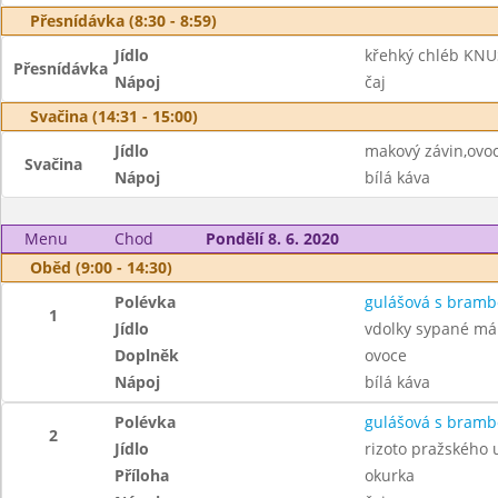
Přesnídávka (8:30 - 8:59)
Jídlo
křehký chléb KNU
Přesnídávka
Nápoj
čaj
Svačina (14:31 - 15:00)
Jídlo
makový závin,ovo
Svačina
Nápoj
bílá káva
Menu
Chod
Pondělí 8. 6. 2020
Oběd (9:00 - 14:30)
Polévka
gulášová s bram
1
Jídlo
vdolky sypané m
Doplněk
ovoce
Nápoj
bílá káva
Polévka
gulášová s bram
2
Jídlo
rizoto pražského
Příloha
okurka