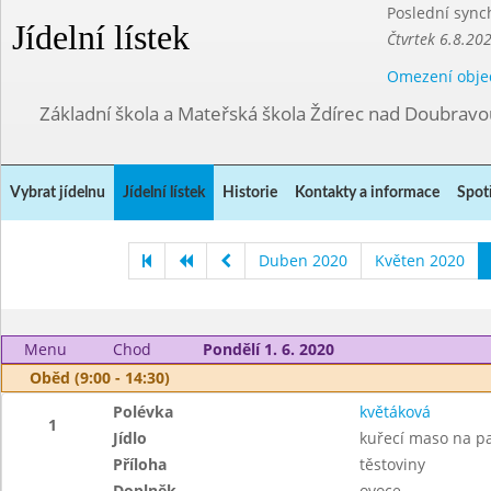
Poslední sync
Jídelní lístek
Čtvrtek 6.8.20
Omezení obje
Základní škola a Mateřská škola Ždírec nad Doubravo
Vybrat jídelnu
Jídelní lístek
Historie
Kontakty a informace
Spot
Duben 2020
Květen 2020
Menu
Chod
Pondělí 1. 6. 2020
Oběd (9:00 - 14:30)
Polévka
květáková
1
Jídlo
kuřecí maso na p
Příloha
těstoviny
Doplněk
ovoce