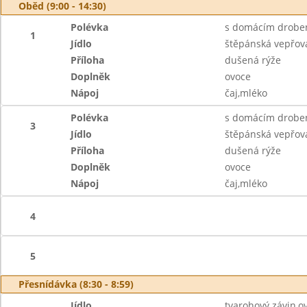
Oběd (9:00 - 14:30)
Polévka
s domácím drobe
1
Jídlo
štěpánská vepřov
Příloha
dušená rýže
Doplněk
ovoce
Nápoj
čaj,mléko
Polévka
s domácím drobe
3
Jídlo
štěpánská vepřov
Příloha
dušená rýže
Doplněk
ovoce
Nápoj
čaj,mléko
4
5
Přesnídávka (8:30 - 8:59)
Jídlo
tvarohový závin,o