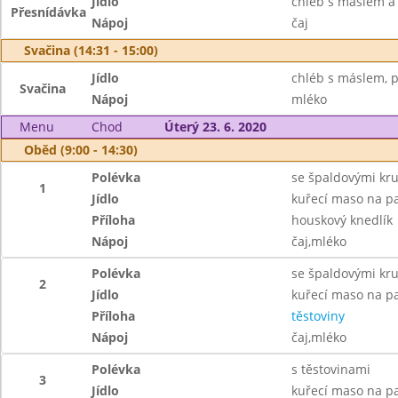
Jídlo
chléb s máslem a
Přesnídávka
Nápoj
čaj
Svačina (14:31 - 15:00)
Jídlo
chléb s máslem, p
Svačina
Nápoj
mléko
Menu
Chod
Úterý 23. 6. 2020
Oběd (9:00 - 14:30)
Polévka
se špaldovými kr
1
Jídlo
kuřecí maso na p
Příloha
houskový knedlík
Nápoj
čaj,mléko
Polévka
se špaldovými kr
2
Jídlo
kuřecí maso na p
Příloha
těstoviny
Nápoj
čaj,mléko
Polévka
s těstovinami
3
Jídlo
kuřecí maso na p