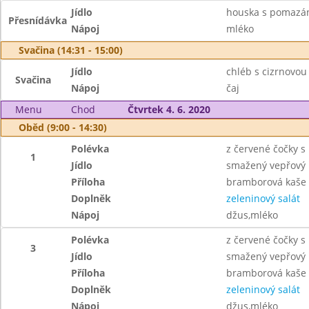
Jídlo
houska s pomazán
Přesnídávka
Nápoj
mléko
Svačina (14:31 - 15:00)
Jídlo
chléb s cizrnovo
Svačina
Nápoj
čaj
Menu
Chod
Čtvrtek 4. 6. 2020
Oběd (9:00 - 14:30)
Polévka
z červené čočky 
1
Jídlo
smažený vepřový 
Příloha
bramborová kaše
Doplněk
zeleninový salát
Nápoj
džus,mléko
Polévka
z červené čočky 
3
Jídlo
smažený vepřový 
Příloha
bramborová kaše
Doplněk
zeleninový salát
Nápoj
džus,mléko