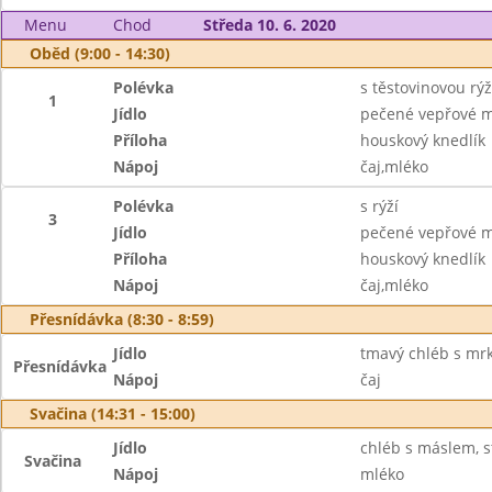
Menu
Chod
Středa 10. 6. 2020
Oběd (9:00 - 14:30)
Polévka
s těstovinovou rýž
1
Jídlo
pečené vepřové m
Příloha
houskový knedlík
Nápoj
čaj,mléko
Polévka
s rýží
3
Jídlo
pečené vepřové m
Příloha
houskový knedlík
Nápoj
čaj,mléko
Přesnídávka (8:30 - 8:59)
Jídlo
tmavý chléb s mr
Přesnídávka
Nápoj
čaj
Svačina (14:31 - 15:00)
Jídlo
chléb s máslem, s
Svačina
Nápoj
mléko