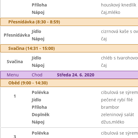
Příloha
houskový knedlík
Nápoj
čaj,mléko
Přesnídávka (8:30 - 8:59)
Jídlo
cizrnová kaše s 
Přesnídávka
Nápoj
čaj
Svačina (14:31 - 15:00)
Jídlo
chléb s tvarohov
Svačina
Nápoj
čaj
Menu
Chod
Středa 24. 6. 2020
Oběd (9:00 - 14:30)
Polévka
cibulová se sýrem
1
Jídlo
pečené rybí filé
Příloha
brambor
Doplněk
zeleninový salát
Nápoj
džus,mléko
Polévka
cibulová se sýrem
3