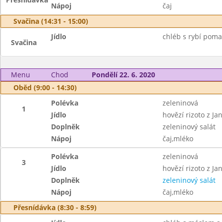
Nápoj
čaj
Svačina (14:31 - 15:00)
Jídlo
chléb s rybí poma
Svačina
Menu
Chod
Pondělí 22. 6. 2020
Oběd (9:00 - 14:30)
Polévka
zeleninová
1
Jídlo
hovězí rizoto z J
Doplněk
zeleninový salát
Nápoj
čaj,mléko
Polévka
zeleninová
3
Jídlo
hovězí rizoto z J
Doplněk
zeleninový salát
Nápoj
čaj,mléko
Přesnídávka (8:30 - 8:59)