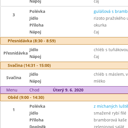
Nápoj
čaj
Polévka
gulášová s bram
3
Jídlo
rizoto pražského
Příloha
okurka
Nápoj
čaj
Přesnídávka (8:30 - 8:59)
Jídlo
chléb s tuňákovo
Přesnídávka
Nápoj
čaj
Svačina (14:31 - 15:00)
Jídlo
chléb s máslem, v
Svačina
Nápoj
mléko
Menu
Chod
Úterý 9. 6. 2020
Oběd (9:00 - 14:30)
Polévka
z míchaných lušt
1
Jídlo
smažené rybí filé
Příloha
bramborová kaše
Doplněk
zeleninový salát