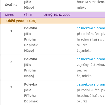
Jídlo
houska s máslem, 
Svačina
Nápoj
mléko
Menu
Chod
Úterý 16. 6. 2020
Oběd (9:00 - 14:30)
Polévka
česneková s bra
1
Jídlo
přírodní kuřecí pl
Příloha
hrachová kaše s c
Doplněk
okurka
Nápoj
čaj,mléko
Polévka
česneková s bra
2
Jídlo
vaječný těstovinov
Příloha
pečivo
Nápoj
čaj,mléko
Polévka
česneková s bra
3
Jídlo
přírodní kuřecí pl
Příloha
hrachová kaše s c
Doplněk
okurka