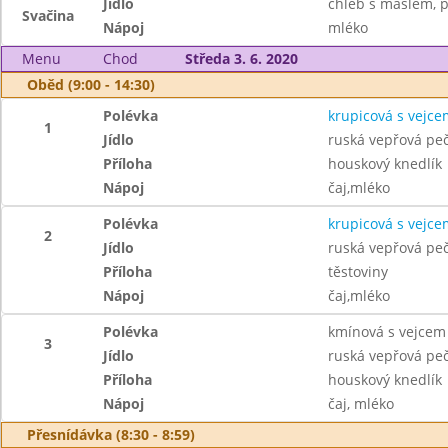
Jídlo
chléb s máslem, p
Svačina
Nápoj
mléko
Menu
Chod
Středa 3. 6. 2020
Oběd (9:00 - 14:30)
Polévka
krupicová s vejce
1
Jídlo
ruská vepřová pe
Příloha
houskový knedlík
Nápoj
čaj,mléko
Polévka
krupicová s vejce
2
Jídlo
ruská vepřová pe
Příloha
těstoviny
Nápoj
čaj,mléko
Polévka
kmínová s vejcem
3
Jídlo
ruská vepřová pe
Příloha
houskový knedlík
Nápoj
čaj, mléko
Přesnídávka (8:30 - 8:59)