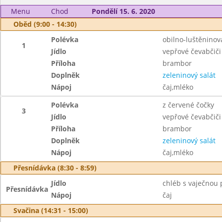
Menu
Chod
Pondělí 15. 6. 2020
Oběd (9:00 - 14:30)
Polévka
obilno-luštěninov
1
Jídlo
vepřové čevabčiči
Příloha
brambor
Doplněk
zeleninový salát
Nápoj
čaj,mléko
Polévka
z červené čočky
3
Jídlo
vepřové čevabčiči
Příloha
brambor
Doplněk
zeleninový salát
Nápoj
čaj,mléko
Přesnídávka (8:30 - 8:59)
Jídlo
chléb s vaječnou
Přesnídávka
Nápoj
čaj
Svačina (14:31 - 15:00)