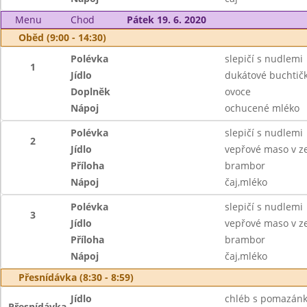
Menu
Chod
Pátek 19. 6. 2020
Oběd (9:00 - 14:30)
Polévka
slepičí s nudlemi
1
Jídlo
dukátové buchti
Doplněk
ovoce
Nápoj
ochucené mléko
Polévka
slepičí s nudlemi
2
Jídlo
vepřové maso v z
Příloha
brambor
Nápoj
čaj,mléko
Polévka
slepičí s nudlemi
3
Jídlo
vepřové maso v z
Příloha
brambor
Nápoj
čaj,mléko
Přesnídávka (8:30 - 8:59)
Jídlo
chléb s pomazánk
Přesnídávka