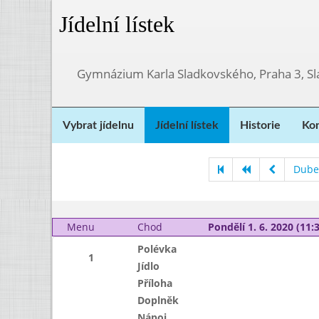
Jídelní lístek
Gymnázium Karla Sladkovského, Praha 3, S
Vybrat jídelnu
Jídelní lístek
Historie
Kon
Dube
Menu
Chod
Pondělí 1. 6. 2020 (11:3
Polévka
1
Jídlo
Příloha
Doplněk
Nápoj