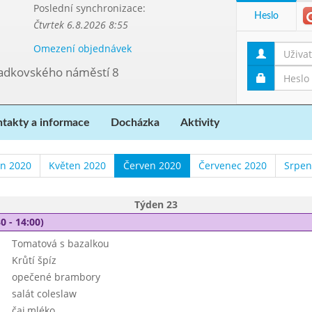
Poslední synchronizace:
Heslo
Čtvrtek 6.8.2026 8:55
Omezení objednávek
ladkovského náměstí 8
takty a informace
Docházka
Aktivity
n 2020
Květen 2020
Červen 2020
Červenec 2020
Srpen
Týden 23
0 - 14:00)
Tomatová s bazalkou
Krůtí špíz
opečené brambory
salát coleslaw
čaj,mléko