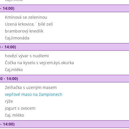
- 14:00)
Kmínová se zeleninou
Uzená krkovice,¨ bílé zelí
bramborový knedlík
čaj,limonáda
 - 14:00)
hovězí vývar s nudlemi
Čočka na kyselo s vejcem,kys.okurka
čaj,mléko
0 - 14:00)
Zelňačka s uzeným masem
vepřové maso na žampionech
rýže
jogurt s ovocem
čaj, mléko
- 14:00)