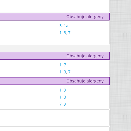
Obsahuje alergeny
3
,
1a
1
,
3
,
7
Obsahuje alergeny
1
,
7
1
,
3
,
7
Obsahuje alergeny
1
,
9
1
,
3
7
,
9