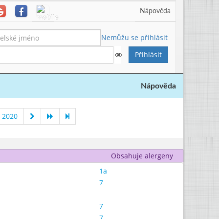
Nápověda
Nemůžu se přihlásit
Nápověda
 2020
Obsahuje alergeny
1a
7
7
7