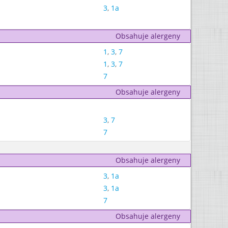
3
,
1a
Obsahuje alergeny
1
,
3
,
7
1
,
3
,
7
7
Obsahuje alergeny
3
,
7
7
Obsahuje alergeny
3
,
1a
3
,
1a
7
Obsahuje alergeny