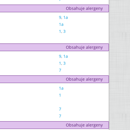
Obsahuje alergeny
9
,
1a
1a
1
,
3
Obsahuje alergeny
9
,
1a
1
,
3
7
Obsahuje alergeny
1a
1
7
7
Obsahuje alergeny