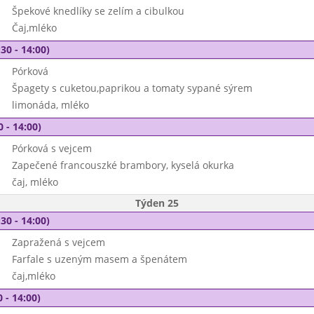
Špekové knedlíky se zelím a cibulkou
Čaj,mléko
30 - 14:00)
Pórková
Špagety s cuketou,paprikou a tomaty sypané sýrem
limonáda, mléko
0 - 14:00)
Pórková s vejcem
Zapečené francouszké brambory, kyselá okurka
čaj, mléko
Týden 25
30 - 14:00)
Zapražená s vejcem
Farfale s uzeným masem a špenátem
čaj,mléko
 - 14:00)