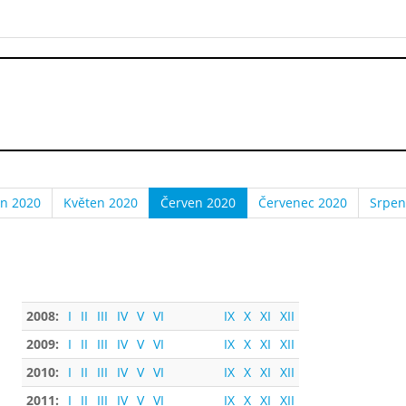
n 2020
Květen 2020
Červen 2020
Červenec 2020
Srpen
2008:
I
II
III
IV
V
VI
IX
X
XI
XII
2009:
I
II
III
IV
V
VI
IX
X
XI
XII
2010:
I
II
III
IV
V
VI
IX
X
XI
XII
2011:
I
II
III
IV
V
VI
IX
X
XI
XII