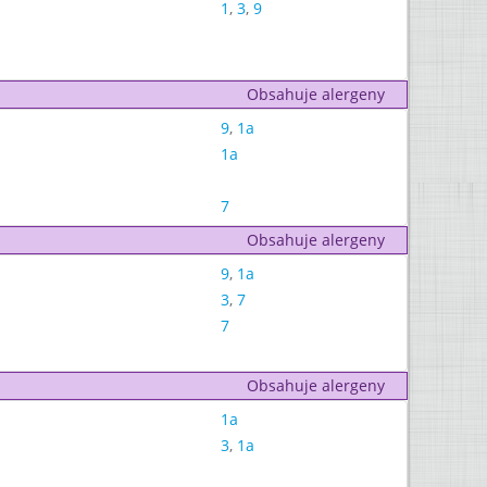
1
,
3
,
9
Obsahuje alergeny
9
,
1a
1a
7
Obsahuje alergeny
9
,
1a
3
,
7
7
Obsahuje alergeny
1a
3
,
1a