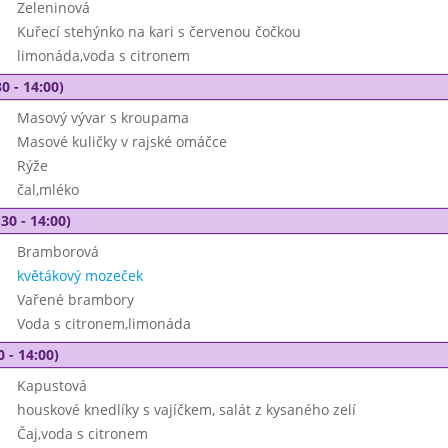
Zeleninová
Kuřecí stehýnko na kari s červenou čočkou
limonáda,voda s citronem
0 - 14:00)
Masový vývar s kroupama
Masové kuličky v rajské omáčce
Rýže
čal,mléko
30 - 14:00)
Bramborová
květákový mozeček
Vařené brambory
Voda s citronem,limonáda
0 - 14:00)
Kapustová
houskové knedlíky s vajíčkem, salát z kysaného zelí
Čaj,voda s citronem