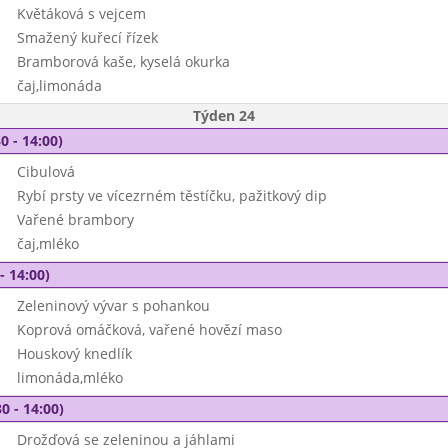
Květáková s vejcem
Smažený kuřecí řízek
Bramborová kaše, kyselá okurka
čaj,limonáda
Týden 24
0 - 14:00)
Cibulová
Rybí prsty ve vícezrném těstíčku, pažitkový dip
Vařené brambory
čaj,mléko
- 14:00)
Zeleninový vývar s pohankou
Koprová omáčková, vařené hovězí maso
Houskový knedlík
limonáda,mléko
0 - 14:00)
Drožďová se zeleninou a jáhlami