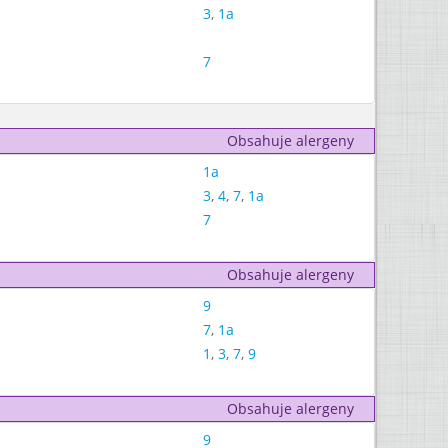
3
,
1a
7
Obsahuje alergeny
1a
3
,
4
,
7
,
1a
7
Obsahuje alergeny
9
7
,
1a
1
,
3
,
7
,
9
Obsahuje alergeny
9