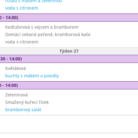
rizoto s masem a zeleninou
voda s citronem
0 - 14:00)
Kedlubnová s vejcem a bramborem
Domácí sekaná pečeně, bramborová kaše
voda s citronem
Týden 27
30 - 14:00)
Květáková
buchty s mákem a povidly
 - 14:00)
Zeleninová
Smažený kuřecí řízek
bramborový salát