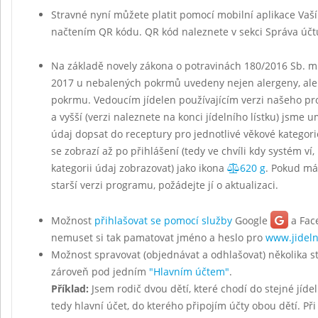
Stravné nyní můžete platit pomocí mobilní aplikace Vaš
načtením QR kódu. QR kód naleznete v sekci Správa účt
Na základě novely zákona o potravinách 180/2016 Sb. mu
2017 u nebalených pokrmů uvedeny nejen alergeny, ale
pokrmu. Vedoucím jídelen používajícím verzi našeho p
a vyšší (verzi naleznete na konci jídelního lístku) jsme u
údaj dopsat do receptury pro jednotlivé věkové kategor
se zobrazí až po přihlášení (tedy ve chvíli kdy systém ví,
kategorii údaj zobrazovat) jako ikona
620 g
. Pokud má
starší verzi programu, požádejte jí o aktualizaci.
Možnost
přihlašovat se pomocí služby
Google
a Fac
nemuset si tak pamatovat jméno a heslo pro
www.jideln
Možnost spravovat (objednávat a odhlašovat) několika 
zároveň pod jedním
"Hlavním účtem"
.
Příklad:
Jsem rodič dvou dětí, které chodí do stejné jídel
tedy hlavní účet, do kterého připojím účty obou dětí. Při