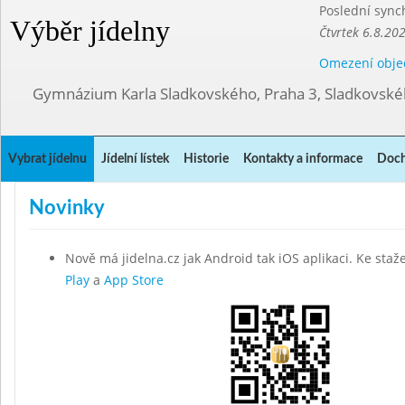
Poslední sync
Výběr jídelny
Čtvrtek 6.8.20
Omezení obje
Gymnázium Karla Sladkovského, Praha 3, Sladkovské
Vybrat jídelnu
Jídelní lístek
Historie
Kontakty a informace
Doch
Novinky
Nově má jidelna.cz jak Android tak iOS aplikaci. Ke staž
Play
a
App Store