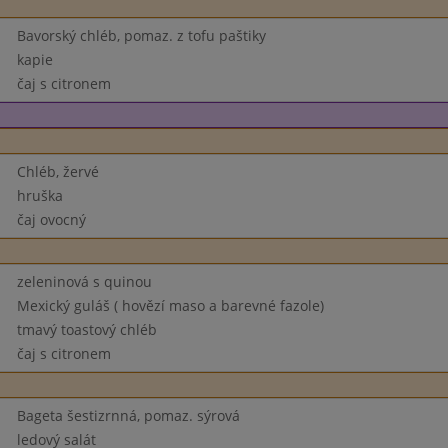
Bavorský chléb, pomaz. z tofu paštiky
kapie
čaj s citronem
Chléb, žervé
hruška
čaj ovocný
zeleninová s quinou
Mexický guláš ( hovězí maso a barevné fazole)
tmavý toastový chléb
čaj s citronem
Bageta šestizrnná, pomaz. sýrová
ledový salát