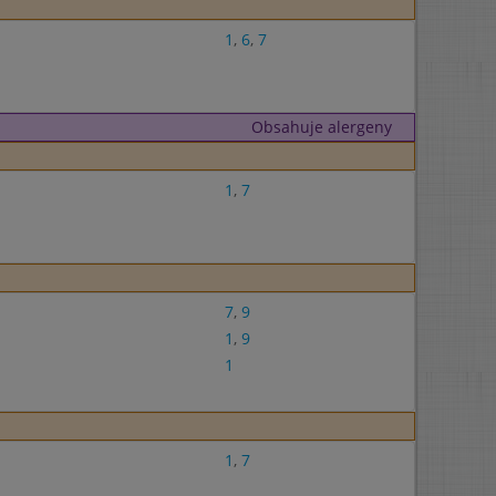
1
,
6
,
7
Obsahuje alergeny
1
,
7
7
,
9
1
,
9
1
1
,
7