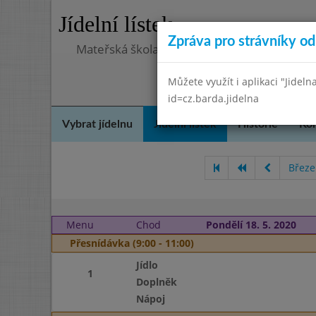
Jídelní lístek
Zpráva pro strávníky od 
Mateřská škola, Praha 5 - Hlubočepy, Hlub
Můžete využít i aplikaci "Jideln
id=cz.barda.jidelna
Vybrat jídelnu
Jídelní lístek
Historie
Kon
Březe
Menu
Chod
Pondělí 18. 5. 2020
Přesnídávka (9:00 - 11:00)
Jídlo
1
Doplněk
Nápoj