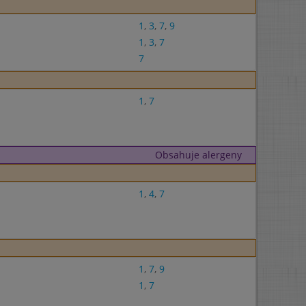
1
,
3
,
7
,
9
1
,
3
,
7
7
1
,
7
Obsahuje alergeny
1
,
4
,
7
1
,
7
,
9
1
,
7