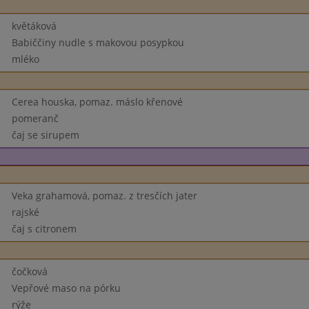
květáková
Babiččiny nudle s makovou posypkou
mléko
Cerea houska, pomaz. máslo křenové
pomeranč
čaj se sirupem
Veka grahamová, pomaz. z tresčích jater
rajské
čaj s citronem
čočková
Vepřové maso na pórku
rýže