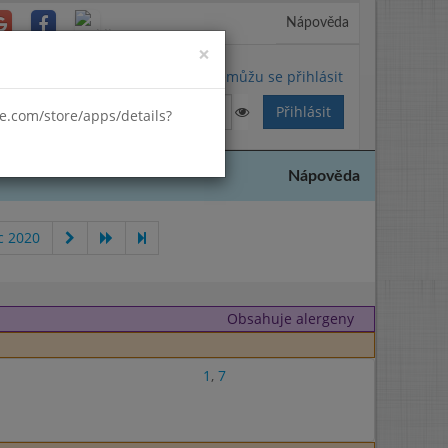
Nápověda
Close
×
Nemůžu se přihlásit
gle.com/store/apps/details?
Nápověda
c 2020
Obsahuje alergeny
1
,
7