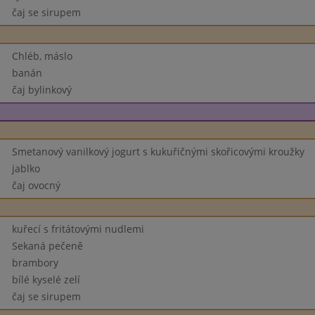
čaj se sirupem
Chléb, máslo
banán
čaj bylinkový
Smetanový vanilkový jogurt s kukuřičnými skořicovými kroužky
jablko
čaj ovocný
kuřecí s fritátovými nudlemi
Sekaná pečeně
brambory
bílé kyselé zelí
čaj se sirupem