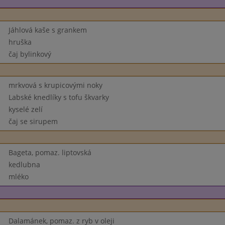
Jáhlová kaše s grankem
hruška
čaj bylinkový
mrkvová s krupicovými noky
Labské knedlíky s tofu škvarky
kyselé zelí
čaj se sirupem
Bageta, pomaz. liptovská
kedlubna
mléko
Dalamánek, pomaz. z ryb v oleji