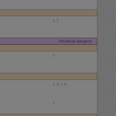
1
,
7
Obsahuje alergeny
7
1
,
3
,
7
,
9
1