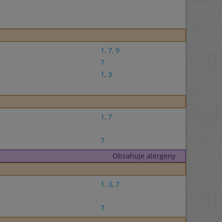
1
,
7
,
9
7
1
,
3
1
,
7
7
Obsahuje alergeny
1
,
3
,
7
7