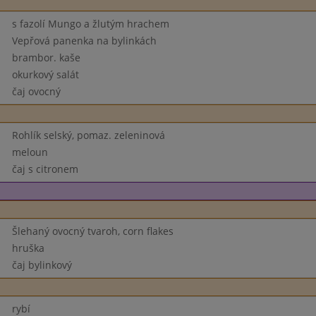
s fazolí Mungo a žlutým hrachem
Vepřová panenka na bylinkách
brambor. kaše
okurkový salát
čaj ovocný
Rohlík selský, pomaz. zeleninová
meloun
čaj s citronem
Šlehaný ovocný tvaroh, corn flakes
hruška
čaj bylinkový
rybí