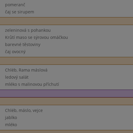
pomeranč
čaj se sirupem
zeleninová s pohankou
Krůtí maso se sýrovou omáčkou
barevné těstoviny
čaj ovocný
Chléb, Rama máslová
ledový salát
mléko s malinovou příchutí
Chléb, máslo, vejce
jablko
mléko