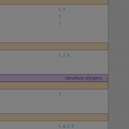
1
,
7
7
7
1
,
7
,
9
Obsahuje alergeny
7
1
,
4
,
7
,
9