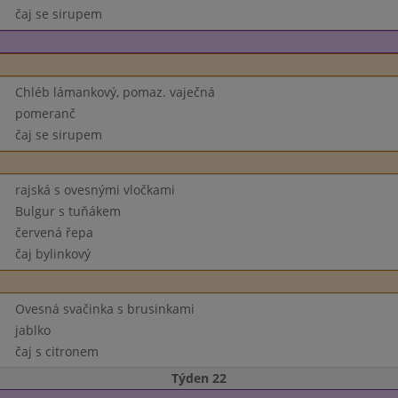
čaj se sirupem
Chléb lámankový, pomaz. vaječná
pomeranč
čaj se sirupem
rajská s ovesnými vločkami
Bulgur s tuňákem
červená řepa
čaj bylinkový
Ovesná svačinka s brusinkami
jablko
čaj s citronem
Týden 22