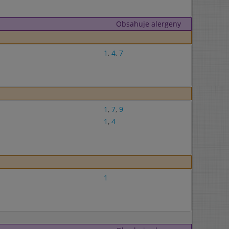
Obsahuje alergeny
1
,
4
,
7
1
,
7
,
9
1
,
4
1