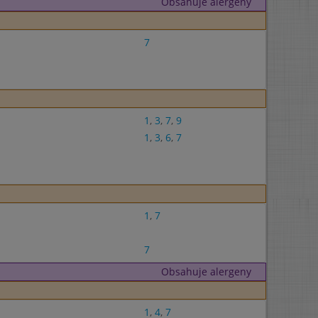
Obsahuje alergeny
7
1
,
3
,
7
,
9
1
,
3
,
6
,
7
1
,
7
7
Obsahuje alergeny
1
,
4
,
7