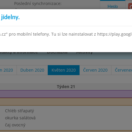
Poslední synchronizace:
Heslo
Čtvrtek 23.10.2025 10:51
jídelny.
očepská 90, příspěvková organizace DEMO
a.cz" pro mobilní telefony. Tu si lze nainstalovat z https://play.goo
takty a informace
Docházka
Aktivity
n 2020
Duben 2020
Květen 2020
Červen 2020
Červene
Týden 21
Chléb střapatý
okurka salátová
čaj ovocný